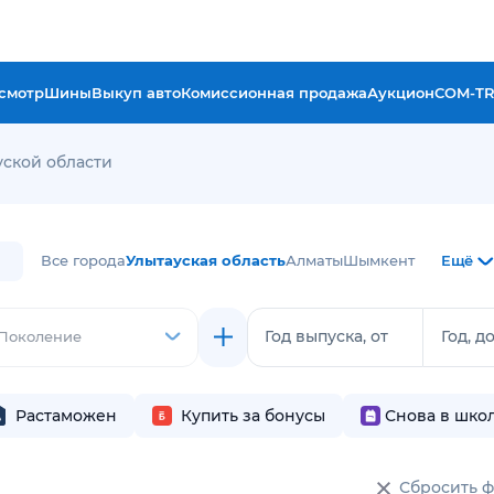
смотр
Шины
Выкуп авто
Комиссионная продажа
Аукцион
COM-T
уской области
Все города
Улытауская область
Алматы
Шымкент
Ещё
Год выпуска, от
Год, д
Поколение
Растаможен
Купить за бонусы
Снова в шко
Сбросить 