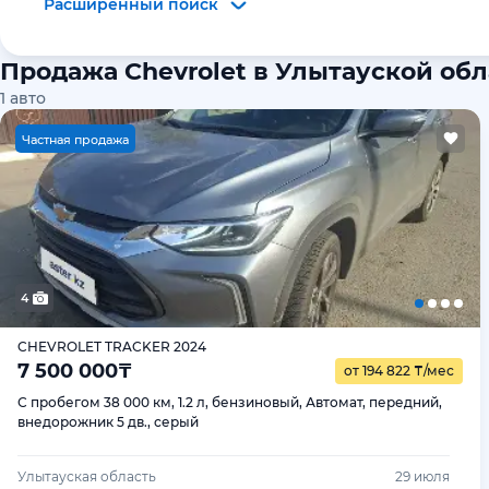
Расширенный поиск
Продажа Chevrolet в Улытауской об
1
авто
Ч
астная продажа
4
CHEVROLET TRACKER 2024
7 500 000
₸
от 194 822
₸
/мес
С пробегом 38 000 км, 1.2 л, бензиновый, Автомат, передний,
внедорожник 5 дв., серый
Улытауская область
29 июля