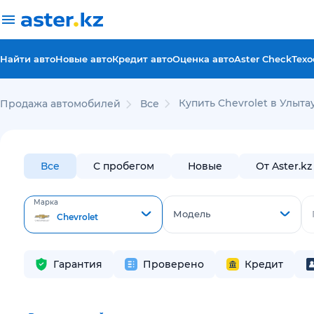
Найти авто
Новые авто
Кредит авто
Оценка авто
Aster Check
Техо
Купить Chevrolet в Улыта
Продажа автомобилей
Все
Все
С пробегом
Новые
От Aster.kz
Марка
Модель
Chevrolet
Гарантия
Проверено
Кредит