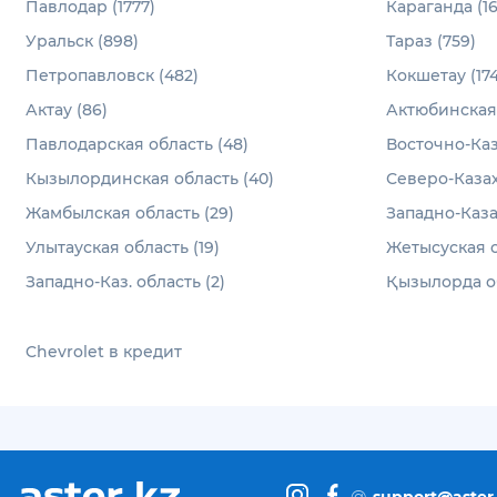
Павлодар (1777)
Караганда (16
Уральск (898)
Тараз (759)
Петропавловск (482)
Кокшетау (174
Актау (86)
Актюбинская 
Павлодарская область (48)
Восточно-Каз
Кызылординская область (40)
Северо-Казах
Жамбылская область (29)
Западно-Каза
Улытауская область (19)
Жетысуская о
Западно-Каз. область (2)
Қызылорда об
Chevrolet в кредит
@
support@aster