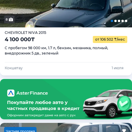
8
CHEVROLET NIVA 2015
4 100 000
₸
от 106 502
₸
/мес
С пробегом 98 000 км, 1.7 л, бензин, механика, полный,
внедорожник 5 дв., зеленый
Кокшетау
1 июля
Ч
астная продажа