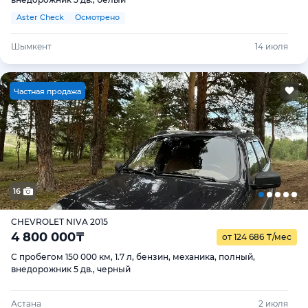
Aster Check
Осмотрено
Шымкент
14 июля
Ч
астная продажа
16
CHEVROLET NIVA 2015
4 800 000
₸
от 124 686
₸
/мес
С пробегом 150 000 км, 1.7 л, бензин, механика, полный,
внедорожник 5 дв., черный
Астана
2 июля