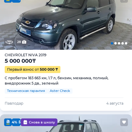
28
CHEVROLET NIVA 2019
5 000 000
₸
Первый взнос от
500 000 ₸
С пробегом 183 663 км, 1.7 л, бензин, механика, полный,
внедорожник 5 дв., зеленый
Техническая гарантия
Aster Check
Павлодар
4 августа
4%
Снова в школу