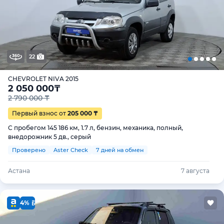
22
CHEVROLET NIVA 2015
2 050 000
₸
2 790 000 ₸
Первый взнос от
205 000 ₸
С пробегом 145 186 км, 1.7 л, бензин, механика, полный,
внедорожник 5 дв., серый
Проверено
Aster Check
7 дней на обмен
Астана
7 августа
4%