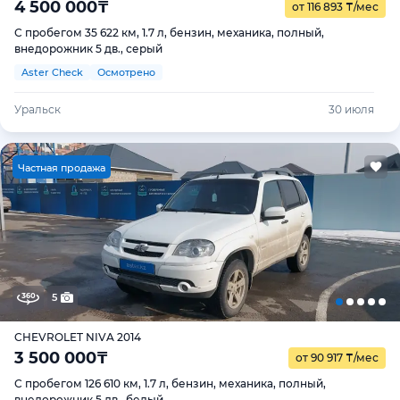
4 500 000
₸
от 116 893
₸
/мес
С пробегом 35 622 км, 1.7 л, бензин, механика, полный,
внедорожник 5 дв., серый
Aster Check
Осмотрено
Уральск
30 июля
Ч
астная продажа
5
CHEVROLET NIVA 2014
3 500 000
₸
от 90 917
₸
/мес
С пробегом 126 610 км, 1.7 л, бензин, механика, полный,
внедорожник 5 дв., белый