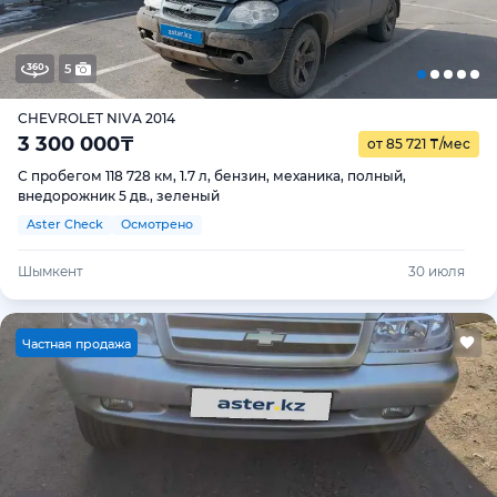
5
CHEVROLET NIVA 2014
3 300 000
₸
от 85 721
₸
/мес
С пробегом 118 728 км, 1.7 л, бензин, механика, полный,
внедорожник 5 дв., зеленый
Aster Check
Осмотрено
Шымкент
30 июля
Ч
астная продажа