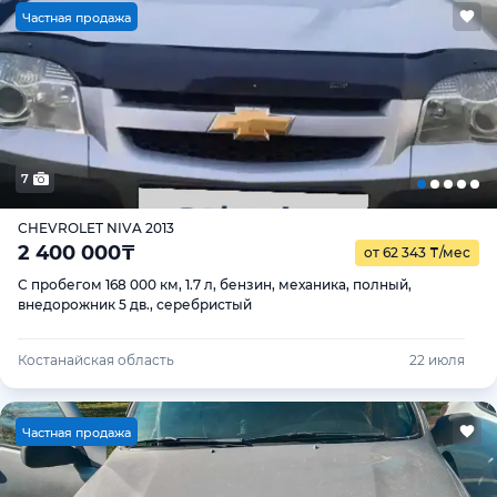
Ч
астная продажа
7
CHEVROLET NIVA 2013
2 400 000
₸
от 62 343
₸
/мес
С пробегом 168 000 км, 1.7 л, бензин, механика, полный,
внедорожник 5 дв., серебристый
Костанайская область
22 июля
Ч
астная продажа