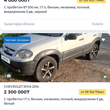
4 000 000
₸
от 103 905
₸
/мес
С пробегом 87 500 км, 1.7 л, бензин, механика, полный,
внедорожник 5 дв., черный
Қызылорда облысы
6 июля
Ч
астная продажа
2
CHEVROLET NIVA 2014
2 300 000
₸
от 59 745
₸
/мес
С пробегом 1.7 л, бензин, механика, полный, внедорожник 5 дв.,
белый