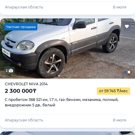
Атырауская область
8 июля
Ч
астная продажа
2
CHEVROLET NIVA 2014
2 300 000
₸
от 59 745
₸
/мес
С пробегом 368 521 км, 1.7 л, газ-бензин, механика, полный,
внедорожник 5 дв., белый
Атырауская область
8 июля