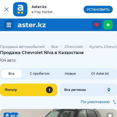
Aster.kz
УСТАНОВИТЬ
в Play Market
Продажа автомобилей
Все
Chevrolet
Купить Chevro
Продажа Chevrolet Niva в Казахстане
104
авто
Все
С пробегом
Новые
От Aster.kz
1
Фильтр
Все регионы
По умолчанию
4%