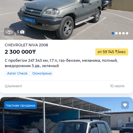
5
CHEVROLET NIVA 2008
2 300 000
₸
от 59 745
₸
/мес
С пробегом 247 343 км, 1.7 л, газ-бензин, механика, полный,
внедорожник 5 дв., зеленый
Aster Check
Осмотрено
Шымкент
10 июля
Ч
астная продажа