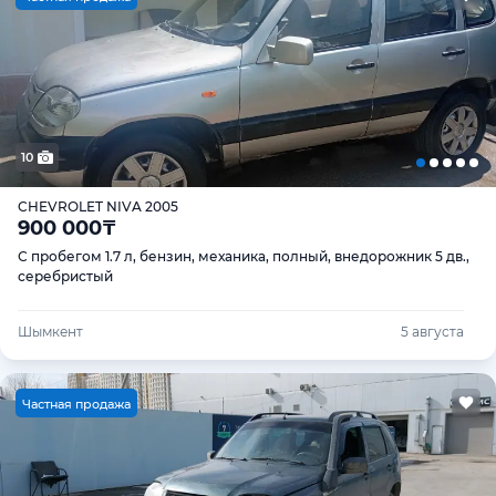
10
CHEVROLET NIVA 2005
900 000
₸
С пробегом 1.7 л, бензин, механика, полный, внедорожник 5 дв.,
серебристый
Шымкент
5 августа
Ч
астная продажа