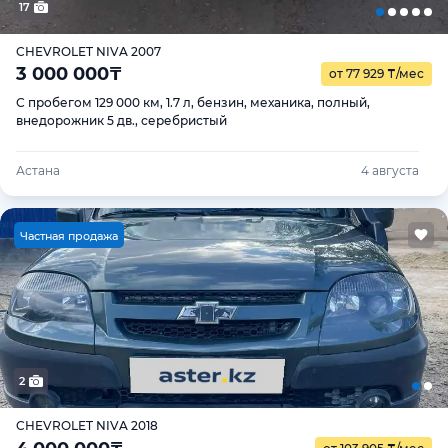
17
CHEVROLET NIVA 2007
3 000 000
₸
от 77 929
₸
/мес
С пробегом 129 000 км, 1.7 л, бензин, механика, полный,
внедорожник 5 дв., серебристый
Астана
4 августа
Ч
астная продажа
2
CHEVROLET NIVA 2018