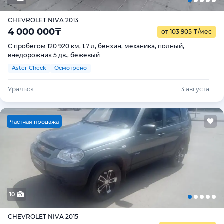
CHEVROLET NIVA 2013
4 000 000
₸
от 103 905
₸
/мес
С пробегом 120 920 км, 1.7 л, бензин, механика, полный,
внедорожник 5 дв., бежевый
Aster Check
Осмотрено
Уральск
3 августа
Ч
астная продажа
10
CHEVROLET NIVA 2015