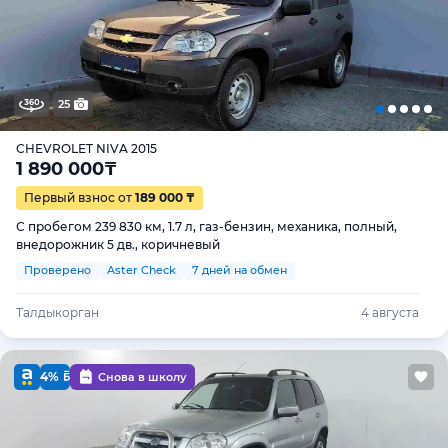
25
CHEVROLET NIVA 2015
1 890 000
₸
Первый взнос от
189 000 ₸
С пробегом 239 830 км, 1.7 л, газ-бензин, механика, полный,
внедорожник 5 дв., коричневый
Проверено
Aster Check
7 дней на обмен
Талдыкорган
4 августа
4%
Снова в школу