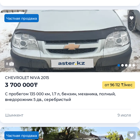
Ч
астная продажа
8
CHEVROLET NIVA 2015
3 700 000
₸
от 96 112
₸
/мес
С пробегом 135 000 км, 1.7 л, бензин, механика, полный,
внедорожник 5 дв., серебристый
Шымкент
9 июля
Ч
астная продажа