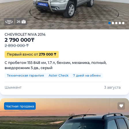
26
CHEVROLET NIVA 2014
2 790 000
₸
2 890 000 ₸
Первый взнос от
279 000 ₸
С пробегом 155 848 км, 1.7 л, бензин, механика, полный,
внедорожник 5 дв., серый
Техническая гарантия
Aster Check
7 дней на обмен
Шымкент
3 августа
Ч
астная продажа