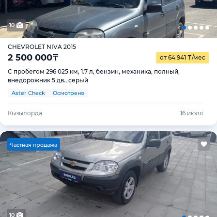
10
CHEVROLET NIVA 2015
2 500 000
₸
от 64 941
₸
/мес
С пробегом 296 025 км, 1.7 л, бензин, механика, полный,
внедорожник 5 дв., серый
Aster Check
Осмотрено
Кызылорда
16 июля
Ч
астная продажа
10