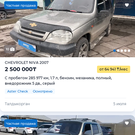
Ч
астная продажа
10
CHEVROLET NIVA 2007
2 500 000
₸
от 64 941
₸
/мес
С пробегом 285 977 км, 1.7 л, бензин, механика, полный,
внедорожник 5 дв., серый
Aster Check
Осмотрено
Талдыкорган
5 июля
Ч
астная продажа