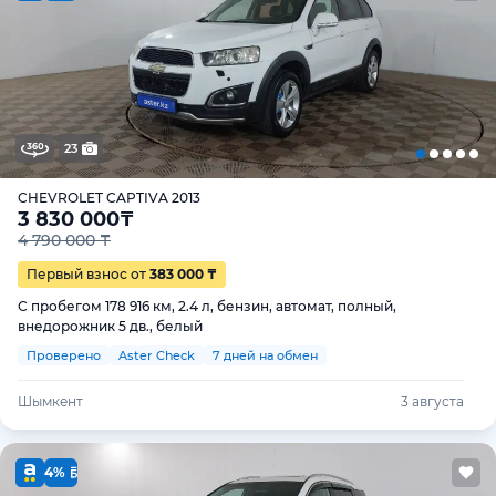
23
CHEVROLET CAPTIVA 2013
3 830 000
₸
4 790 000 ₸
Первый взнос от
383 000 ₸
С пробегом 178 916 км, 2.4 л, бензин, автомат, полный,
внедорожник 5 дв., белый
Проверено
Aster Check
7 дней на обмен
Шымкент
3 августа
4%