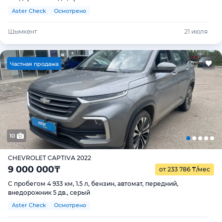
Aster Check
Осмотрено
Шымкент
21 июля
Ч
астная продажа
10
CHEVROLET CAPTIVA 2022
9 000 000
₸
от 233 786
₸
/мес
С пробегом 4 933 км, 1.5 л, бензин, автомат, передний,
внедорожник 5 дв., серый
Aster Check
Осмотрено