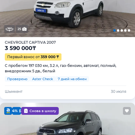
25
CHEVROLET CAPTIVA 2007
3 590 000
₸
Первый взнос от
359 000 ₸
С пробегом 197 030 км, 3.2 л, газ-бензин, автомат, полный,
внедорожник 5 дв., белый
Проверено
Aster Check
7 дней на обмен
Шымкент
30 июля
4%
Снова в школу