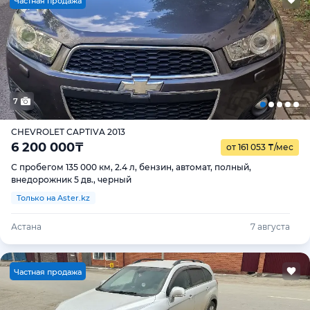
Ч
астная продажа
7
CHEVROLET CAPTIVA 2013
6 200 000
₸
от 161 053
₸
/мес
С пробегом 135 000 км, 2.4 л, бензин, автомат, полный,
внедорожник 5 дв., черный
Только на Aster.kz
Астана
7 августа
Ч
астная продажа