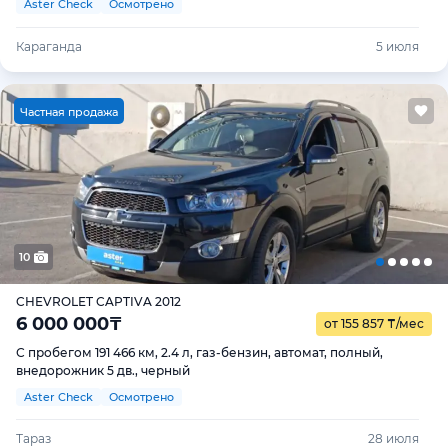
Aster Check
Осмотрено
Караганда
5 июля
Ч
астная продажа
10
CHEVROLET CAPTIVA 2012
6 000 000
₸
от 155 857
₸
/мес
С пробегом 191 466 км, 2.4 л, газ-бензин, автомат, полный,
внедорожник 5 дв., черный
Aster Check
Осмотрено
Тараз
28 июля