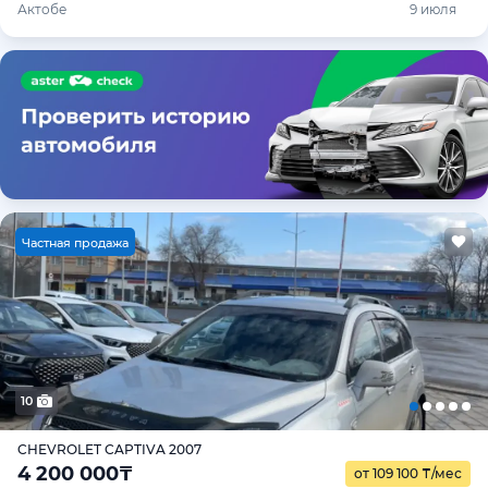
Актобе
9 июля
Ч
астная продажа
10
CHEVROLET CAPTIVA 2007
4 200 000
₸
от 109 100
₸
/мес