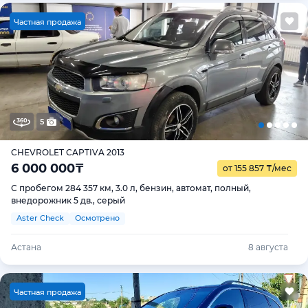
Ч
астная продажа
5
CHEVROLET CAPTIVA 2013
6 000 000
₸
от 155 857
₸
/мес
С пробегом 284 357 км, 3.0 л, бензин, автомат, полный,
внедорожник 5 дв., серый
Aster Check
Осмотрено
Астана
8 августа
Ч
астная продажа