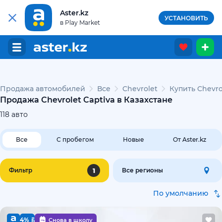
Aster.kz
УСТАНОВИТЬ
в Play Market
Продажа автомобилей
Все
Chevrolet
Купить Chevro
Продажа Chevrolet Captiva в Казахстане
118
авто
Все
С пробегом
Новые
От Aster.kz
1
Фильтр
Все регионы
По умолчанию
4%
Снова в школу