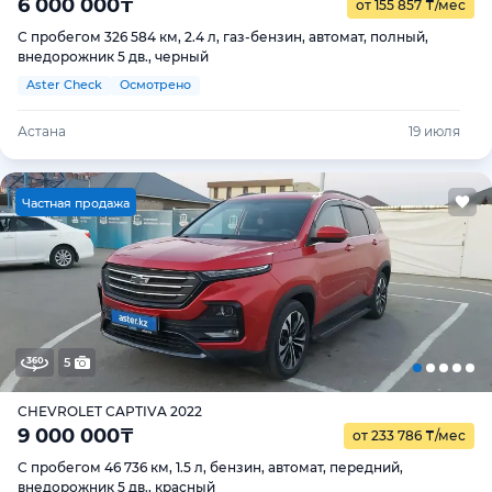
6 000 000
₸
от 155 857
₸
/мес
С пробегом 326 584 км, 2.4 л, газ-бензин, автомат, полный,
внедорожник 5 дв., черный
Aster Check
Осмотрено
Астана
19 июля
Ч
астная продажа
5
CHEVROLET CAPTIVA 2022
9 000 000
₸
от 233 786
₸
/мес
С пробегом 46 736 км, 1.5 л, бензин, автомат, передний,
внедорожник 5 дв., красный