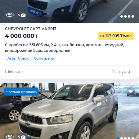
5
CHEVROLET CAPTIVA 2013
4 000 000
₸
от 103 905
₸
/мес
С пробегом 351 603 км, 2.4 л, газ-бензин, автомат, передний,
внедорожник 5 дв., серебристый
Aster Check
Осмотрено
Шымкент
2 августа
Ч
астная продажа
5