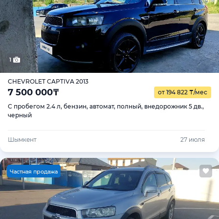
1
CHEVROLET CAPTIVA 2013
7 500 000
₸
от 194 822
₸
/мес
С пробегом 2.4 л, бензин, автомат, полный, внедорожник 5 дв.,
черный
Шымкент
27 июля
Ч
астная продажа