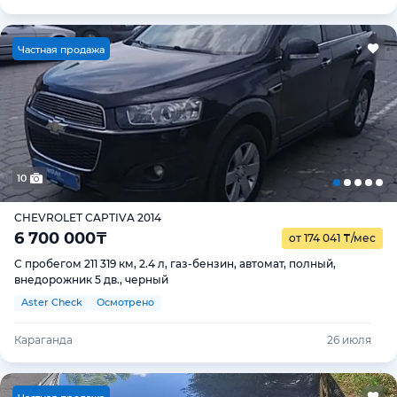
Ч
астная продажа
10
CHEVROLET CAPTIVA 2014
6 700 000
₸
от 174 041
₸
/мес
С пробегом 211 319 км, 2.4 л, газ-бензин, автомат, полный,
внедорожник 5 дв., черный
Aster Check
Осмотрено
Караганда
26 июля