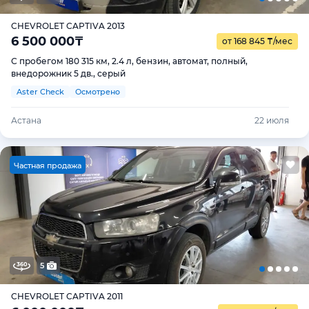
CHEVROLET CAPTIVA 2013
6 500 000
₸
от 168 845
₸
/мес
С пробегом 180 315 км, 2.4 л, бензин, автомат, полный,
внедорожник 5 дв., серый
Aster Check
Осмотрено
Астана
22 июля
Ч
астная продажа
5
CHEVROLET CAPTIVA 2011