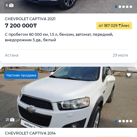
6
CHEVROLET CAPTIVA 2021
7 200 000
₸
от 187 029
₸
/мес
С пробегом 60 000 км, 1.5 л, бензин, автомат, передний,
внедорожник 5 дв., белый
Астана
29 июля
Ч
астная продажа
21
CHEVROLET CAPTIVA 2014