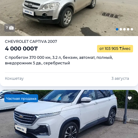
7
CHEVROLET CAPTIVA 2007
4 000 000
₸
от 103 905
₸
/мес
С пробегом 370 000 км, 3.2 л, бензин, автомат, полный,
внедорожник 5 дв., серебристый
Кокшетау
3 августа
Ч
астная продажа