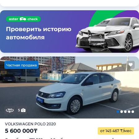
Ч
астная продажа
5
VOLKSWAGEN POLO 2020
5 600 000
₸
от 145 467
₸
/мес