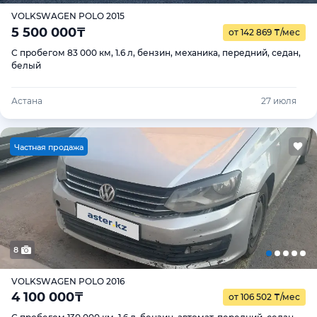
VOLKSWAGEN POLO 2015
5 500 000
₸
от 142 869
₸
/мес
С пробегом 83 000 км, 1.6 л, бензин, механика, передний, седан,
белый
Астана
27 июля
Ч
астная продажа
8
VOLKSWAGEN POLO 2016
4 100 000
₸
от 106 502
₸
/мес