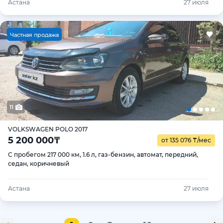
Астана
27 июля
Ч
астная продажа
11
VOLKSWAGEN POLO 2017
5 200 000
₸
от 135 076
₸
/мес
С пробегом 217 000 км, 1.6 л, газ-бензин, автомат, передний,
седан, коричневый
Астана
27 июля