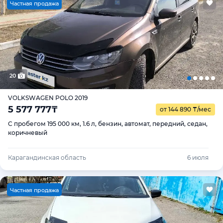
Ч
астная продажа
20
VOLKSWAGEN POLO 2019
5 577 777
₸
от 144 890
₸
/мес
С пробегом 195 000 км, 1.6 л, бензин, автомат, передний, седан,
коричневый
Карагандинская область
6 июля
Ч
астная продажа