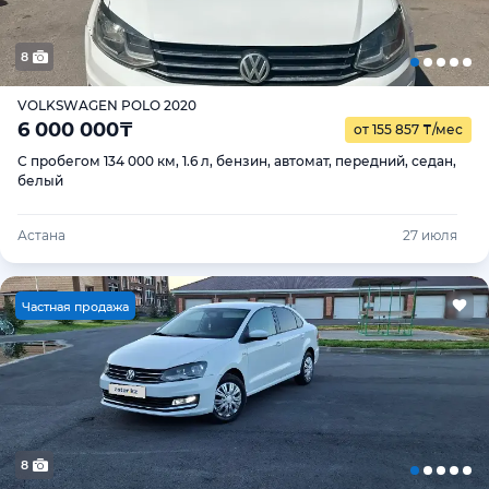
8
VOLKSWAGEN POLO 2020
6 000 000
₸
от 155 857
₸
/мес
С пробегом 134 000 км, 1.6 л, бензин, автомат, передний, седан,
белый
Астана
27 июля
Ч
астная продажа
8