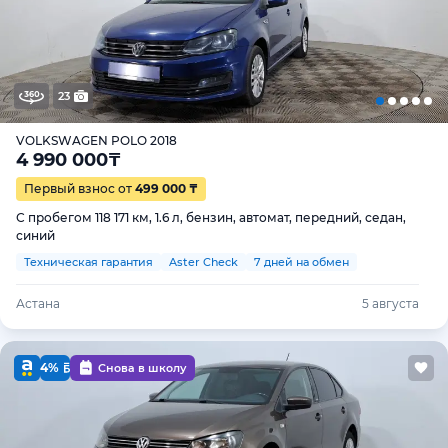
23
VOLKSWAGEN POLO 2018
4 990 000
₸
Первый взнос от
499 000 ₸
С пробегом 118 171 км, 1.6 л, бензин, автомат, передний, седан,
синий
Техническая гарантия
Aster Check
7 дней на обмен
Астана
5 августа
4%
Снова в школу