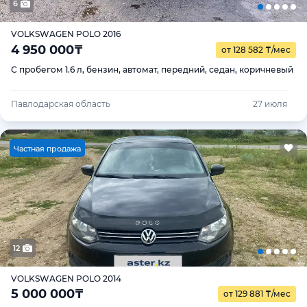
6
VOLKSWAGEN POLO 2016
4 950 000
₸
от 128 582
₸
/мес
С пробегом 1.6 л, бензин, автомат, передний, седан, коричневый
Павлодарская область
27 июля
Ч
астная продажа
12
VOLKSWAGEN POLO 2014
5 000 000
₸
от 129 881
₸
/мес