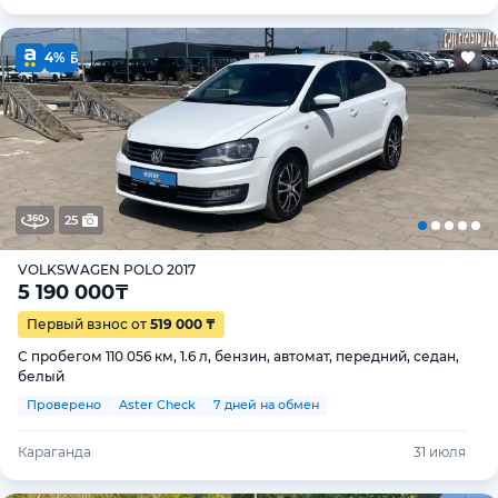
4%
25
VOLKSWAGEN POLO 2017
5 190 000
₸
Первый взнос от
519 000 ₸
С пробегом 110 056 км, 1.6 л, бензин, автомат, передний, седан,
белый
Проверено
Aster Check
7 дней на обмен
Караганда
31 июля