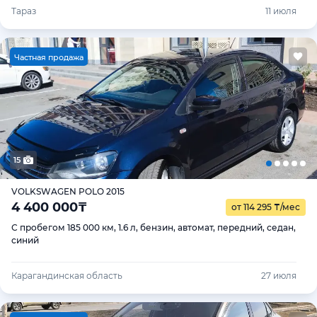
Тараз
11 июля
Ч
астная продажа
15
VOLKSWAGEN POLO 2015
4 400 000
₸
от 114 295
₸
/мес
С пробегом 185 000 км, 1.6 л, бензин, автомат, передний, седан,
синий
Карагандинская область
27 июля