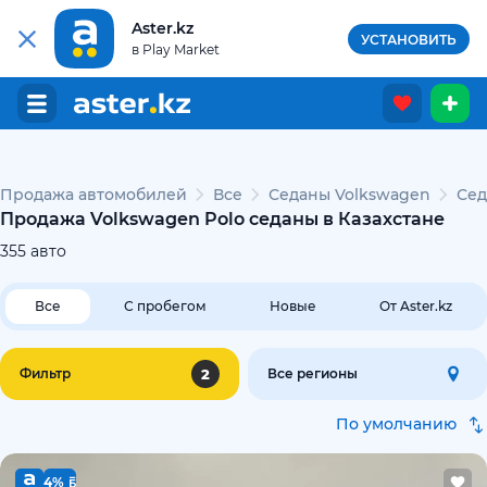
Aster.kz
УСТАНОВИТЬ
в Play Market
Продажа автомобилей
Все
Седаны Volkswagen
Сед
Продажа Volkswagen Polo седаны в Казахстане
355
авто
Все
С пробегом
Новые
От Aster.kz
2
Фильтр
Все регионы
По умолчанию
4%