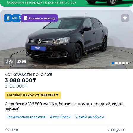
4%
Снова в школу
25
VOLKSWAGEN POLO 2015
3 080 000
₸
3 190 000 ₸
Первый взнос от
308 000 ₸
С пробегом 186 880 км, 1.6 л, бензин, автомат, передний, седан,
черный
Техническая гарантия
Aster Check
7 дней на обмен
Астана
3 августа