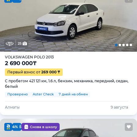
25
VOLKSWAGEN POLO 2013
2 690 000
₸
Первый взнос от
269 000 ₸
С пробегом 421 121 км, 1.6 л, бензин, механика, передний, седан,
белый
Проверено
Aster Check
7 дней на обмен
Алматы
9 августа
4%
Снова в школу