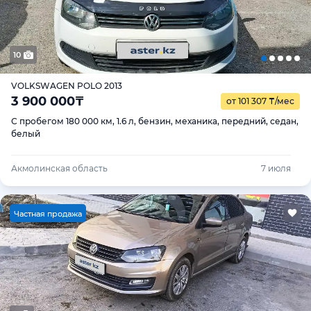
10
VOLKSWAGEN POLO 2013
3 900 000
₸
от 101 307
₸
/мес
С пробегом 180 000 км, 1.6 л, бензин, механика, передний, седан,
белый
Акмолинская область
7 июля
Ч
астная продажа