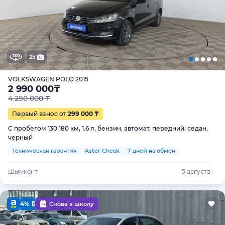
25
VOLKSWAGEN POLO 2015
2 990 000
₸
4 290 000 ₸
Первый взнос от
299 000 ₸
С пробегом 130 180 км, 1.6 л, бензин, автомат, передний, седан,
черный
Техническая гарантия
Aster Check
7 дней на обмен
Шымкент
5 августа
4%
Снова в школу