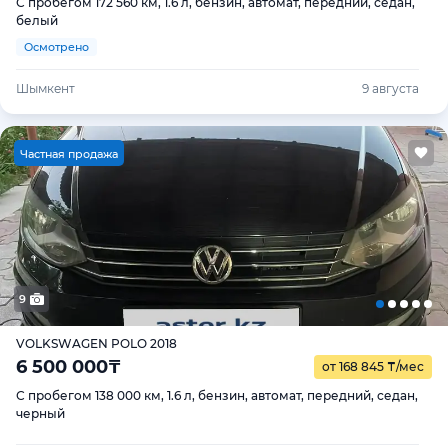
С пробегом 172 560 км, 1.6 л, бензин, автомат, передний, седан,
белый
Осмотрено
Шымкент
9 августа
Ч
астная продажа
9
VOLKSWAGEN POLO 2018
6 500 000
₸
от 168 845
₸
/мес
С пробегом 138 000 км, 1.6 л, бензин, автомат, передний, седан,
черный