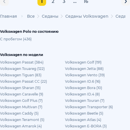
1
2
3
...
16
Главная
Все
Седаны
Седаны Volkswagen
Седаны
Volkswagen Polo по состоянию
С пробегом (436)
Volkswagen по модели
Volkswagen Passat (384)
Volkswagen Golf (191)
Volkswagen Touareg (122)
Volkswagen Jetta (88)
Volkswagen Tiguan (83)
Volkswagen Vento (39)
Volkswagen Passat CC (22)
Volkswagen ID.6 (16)
Volkswagen Sharan (15)
Volkswagen Bora (10)
Volkswagen Caravelle (9)
Volkswagen ID.4 (8)
Volkswagen Golf Plus (7)
Volkswagen Touran (7)
Volkswagen Multivan (7)
Volkswagen Transporter (6)
Volkswagen Caddy (5)
Volkswagen Beetle (5)
Volkswagen Teramont (5)
Volkswagen Atlas (4)
Volkswagen Amarok (4)
Volkswagen E-BORA (3)