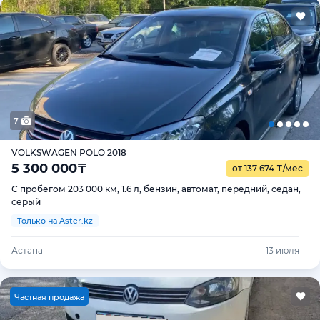
7
VOLKSWAGEN POLO 2018
5 300 000
₸
от 137 674
₸
/мес
С пробегом 203 000 км, 1.6 л, бензин, автомат, передний, седан,
серый
Только на Aster.kz
Астана
13 июля
Ч
астная продажа