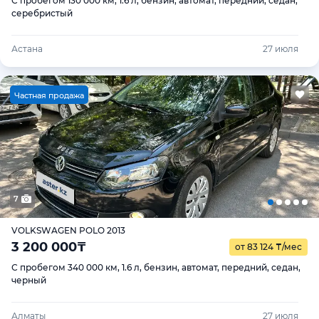
С пробегом 130 000 км, 1.6 л, бензин, автомат, передний, седан,
серебристый
Астана
27 июля
Ч
астная продажа
7
VOLKSWAGEN POLO 2013
3 200 000
₸
от 83 124
₸
/мес
С пробегом 340 000 км, 1.6 л, бензин, автомат, передний, седан,
черный
Алматы
27 июля