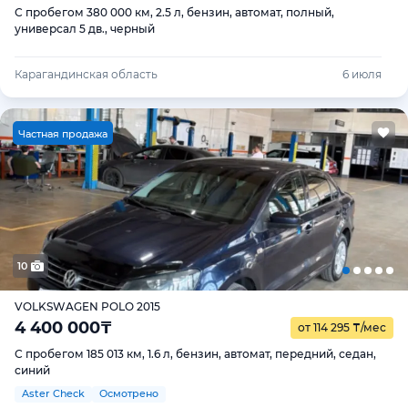
С пробегом 380 000 км, 2.5 л, бензин, автомат, полный,
универсал 5 дв., черный
Карагандинская область
6 июля
Ч
астная продажа
10
VOLKSWAGEN POLO 2015
4 400 000
₸
от 114 295
₸
/мес
С пробегом 185 013 км, 1.6 л, бензин, автомат, передний, седан,
синий
Aster Check
Осмотрено