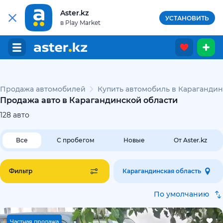
Aster.kz
УСТАНОВИТЬ
в Play Market
Продажа автомобилей
Купить автомобиль в Карагандин
Продажа авто в Карагандинской области
128
авто
Все
С пробегом
Новые
От Aster.kz
Фильтр
Карагандинская область
По умолчанию
Ч
астная продажа