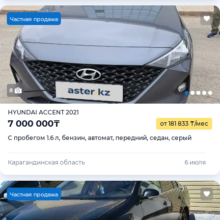
Ч
астная продажа
8
HYUNDAI ACCENT 2021
7 000 000
₸
от 181 833
₸
/мес
С пробегом 1.6 л, бензин, автомат, передний, седан, серый
Карагандинская область
6 июля
Ч
астная продажа