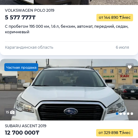
VOLKSWAGEN POLO 2019
5 577 777
₸
от 144 890
₸
/мес
С пробегом 195 000 км, 1.6 л, бензин, автомат, передний, седан,
коричневый
Карагандинская область
6 июля
Ч
астная продажа
15
SUBARU ASCENT 2019
12 700 000
₸
от 329 898
₸
/мес