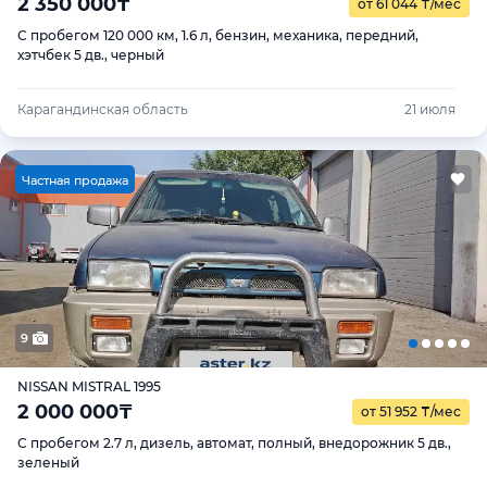
2 350 000
₸
от 61 044
₸
/мес
С пробегом 120 000 км, 1.6 л, бензин, механика, передний,
хэтчбек 5 дв., черный
Карагандинская область
21 июля
Ч
астная продажа
9
NISSAN MISTRAL 1995
2 000 000
₸
от 51 952
₸
/мес
С пробегом 2.7 л, дизель, автомат, полный, внедорожник 5 дв.,
зеленый