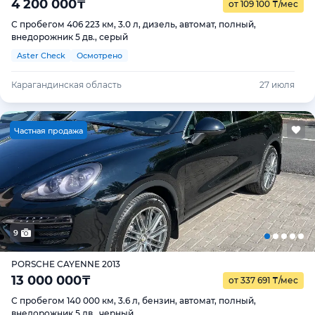
4 200 000
₸
от 109 100
₸
/мес
С пробегом 406 223 км, 3.0 л, дизель, автомат, полный,
внедорожник 5 дв., серый
Aster Check
Осмотрено
Карагандинская область
27 июля
Ч
астная продажа
9
PORSCHE CAYENNE 2013
13 000 000
₸
от 337 691
₸
/мес
С пробегом 140 000 км, 3.6 л, бензин, автомат, полный,
внедорожник 5 дв., черный