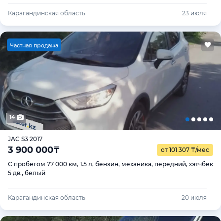
Карагандинская область
23 июля
Ч
астная продажа
14
JAC S3 2017
3 900 000
₸
от 101 307
₸
/мес
С пробегом 77 000 км, 1.5 л, бензин, механика, передний, хэтчбек
5 дв., белый
Карагандинская область
20 июля