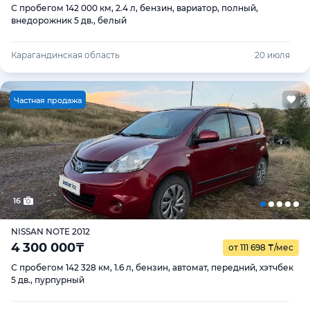
С пробегом 142 000 км, 2.4 л, бензин, вариатор, полный,
внедорожник 5 дв., белый
Карагандинская область
20 июля
Ч
астная продажа
16
NISSAN NOTE 2012
4 300 000
₸
от 111 698
₸
/мес
С пробегом 142 328 км, 1.6 л, бензин, автомат, передний, хэтчбек
5 дв., пурпурный