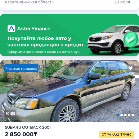
Карагандинская область
20 июля
Ч
астная продажа
10
SUBARU OUTBACK 2001
2 850 000
₸
от 74 032
₸
/мес