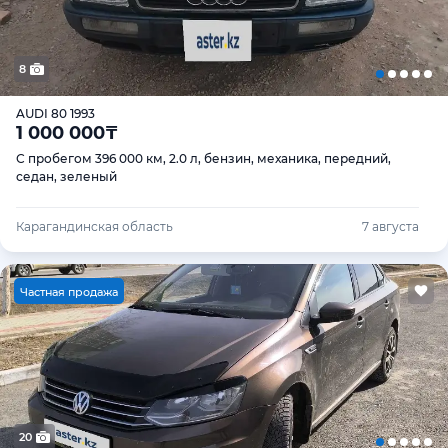
8
AUDI 80 1993
1 000 000
₸
С пробегом 396 000 км, 2.0 л, бензин, механика, передний,
седан, зеленый
Карагандинская область
7 августа
Ч
астная продажа
20