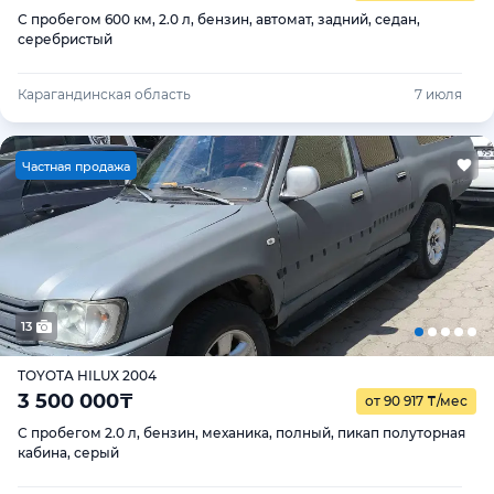
С пробегом 600 км, 2.0 л, бензин, автомат, задний, седан,
серебристый
Карагандинская область
7 июля
Ч
астная продажа
13
TOYOTA HILUX 2004
3 500 000
₸
от 90 917
₸
/мес
С пробегом 2.0 л, бензин, механика, полный, пикап полуторная
кабина, серый