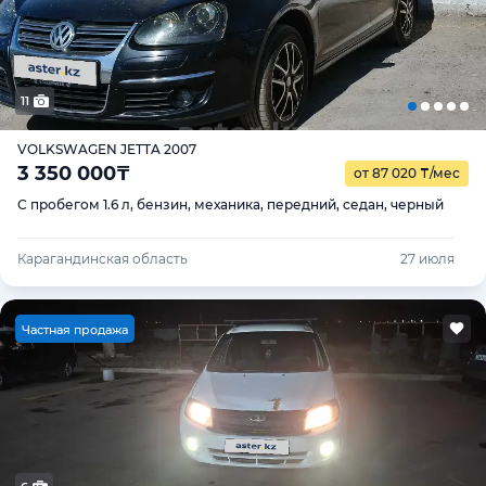
11
VOLKSWAGEN JETTA 2007
3 350 000
₸
от 87 020
₸
/мес
С пробегом 1.6 л, бензин, механика, передний, седан, черный
Карагандинская область
27 июля
Ч
астная продажа