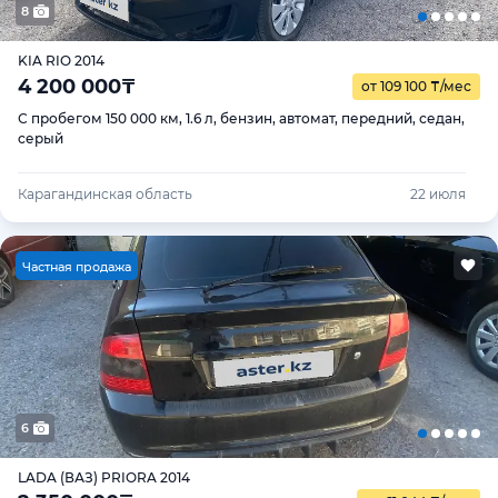
8
KIA RIO 2014
4 200 000
₸
от 109 100
₸
/мес
С пробегом 150 000 км, 1.6 л, бензин, автомат, передний, седан,
серый
Карагандинская область
22 июля
Ч
астная продажа
6
LADA (ВАЗ) PRIORA 2014