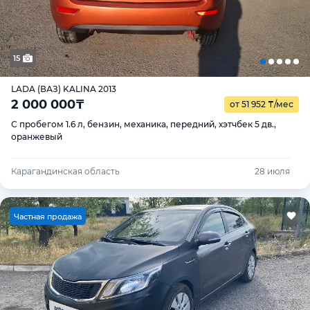
15
LADA (ВАЗ) KALINA 2013
2 000 000
₸
от 51 952
₸
/мес
С пробегом 1.6 л, бензин, механика, передний, хэтчбек 5 дв.,
оранжевый
Карагандинская область
28 июля
Ч
астная продажа