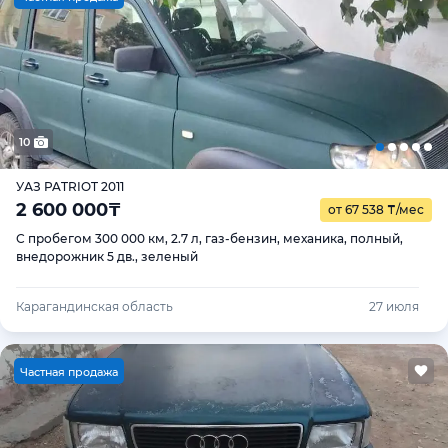
10
УАЗ PATRIOT 2011
2 600 000
₸
от 67 538
₸
/мес
С пробегом 300 000 км, 2.7 л, газ-бензин, механика, полный,
внедорожник 5 дв., зеленый
Карагандинская область
27 июля
Ч
астная продажа