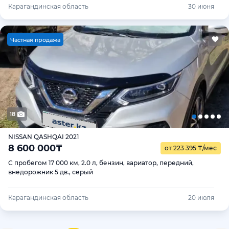
Карагандинская область
30 июня
Ч
астная продажа
18
NISSAN QASHQAI 2021
8 600 000
₸
от 223 395
₸
/мес
С пробегом 17 000 км, 2.0 л, бензин, вариатор, передний,
внедорожник 5 дв., серый
Карагандинская область
20 июля