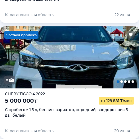
Карагандинская область
22 июля
Ч
астная продажа
8
CHERY TIGGO 4 2022
5 000 000
₸
от 129 881
₸
/мес
С пробегом 1.5 л, бензин, вариатор, передний, внедорожник 5
дв., белый
Карагандинская область
20 июля