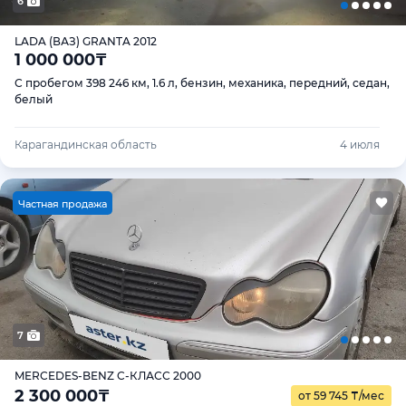
6
LADA (ВАЗ) GRANTA 2012
1 000 000
₸
С пробегом 398 246 км, 1.6 л, бензин, механика, передний, седан,
белый
Карагандинская область
4 июля
Ч
астная продажа
7
MERCEDES-BENZ C-КЛАСС 2000
2 300 000
₸
от 59 745
₸
/мес