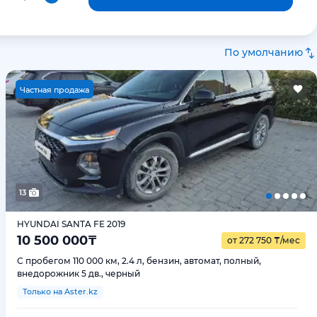
По умолчанию
Ч
астная продажа
13
HYUNDAI SANTA FE 2019
10 500 000
₸
от 272 750
₸
/мес
С пробегом 110 000 км, 2.4 л, бензин, автомат, полный,
внедорожник 5 дв., черный
Только на Aster.kz