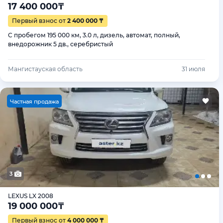
17 400 000
₸
Первый взнос от
2 400 000 ₸
С пробегом 195 000 км, 3.0 л, дизель, автомат, полный,
внедорожник 5 дв., серебристый
Мангистауская область
31 июля
Ч
астная продажа
3
LEXUS LX 2008
19 000 000
₸
Первый взнос от
4 000 000 ₸