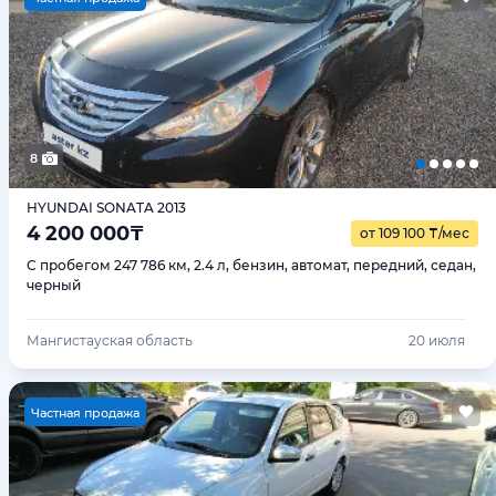
8
HYUNDAI SONATA 2013
4 200 000
₸
от 109 100
₸
/мес
С пробегом 247 786 км, 2.4 л, бензин, автомат, передний, седан,
черный
Мангистауская область
20 июля
Ч
астная продажа