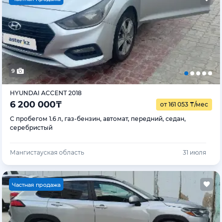
9
HYUNDAI ACCENT 2018
6 200 000
₸
от 161 053
₸
/мес
С пробегом 1.6 л, газ-бензин, автомат, передний, седан,
серебристый
Мангистауская область
31 июля
Ч
астная продажа