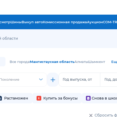
смотр
Шины
Выкуп авто
Комиссионная продажа
Аукцион
COM-T
й области
Все города
Мангистауская область
Алматы
Шымкент
Ещ
Год выпуска, от
Год, д
Поколение
Растаможен
Купить за бонусы
Снова в шко
Сбросить 