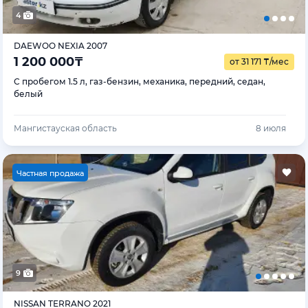
4
DAEWOO NEXIA 2007
1 200 000
₸
от 31 171
₸
/мес
С пробегом 1.5 л, газ-бензин, механика, передний, седан,
белый
Мангистауская область
8 июля
Ч
астная продажа
9
NISSAN TERRANO 2021