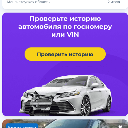
Мангистауская область
2 июля
Ч
астная продажа