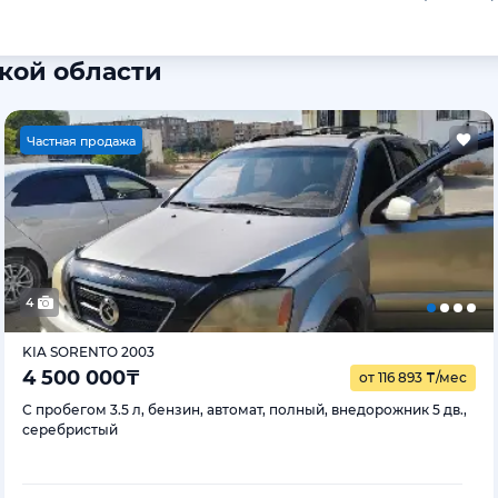
ской области
Ч
астная продажа
4
KIA SORENTO 2003
4 500 000
₸
от 116 893
₸
/мес
С пробегом 3.5 л, бензин, автомат, полный, внедорожник 5 дв.,
серебристый