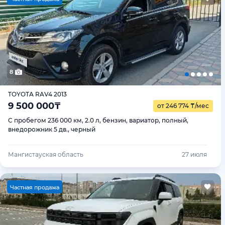
8
TOYOTA RAV4 2013
9 500 000
₸
от 246 774
₸
/мес
С пробегом 236 000 км, 2.0 л, бензин, вариатор, полный,
внедорожник 5 дв., черный
Мангистауская область
27 июля
Ч
астная продажа