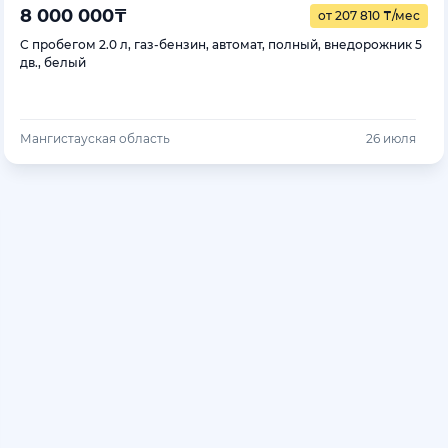
8 000 000
₸
от 207 810
₸
/мес
С пробегом 2.0 л, газ-бензин, автомат, полный, внедорожник 5
дв., белый
Мангистауская область
26 июля