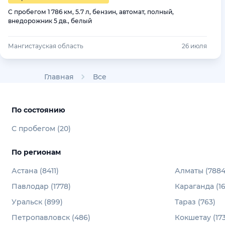
С пробегом 1 786 км, 5.7 л, бензин, автомат, полный,
внедорожник 5 дв., белый
Мангистауская область
26 июля
Главная
Все
По состоянию
С пробегом (20)
По регионам
Астана (8411)
Алматы (7884
Павлодар (1778)
Караганда (16
Уральск (899)
Тараз (763)
Петропавловск (486)
Кокшетау (173