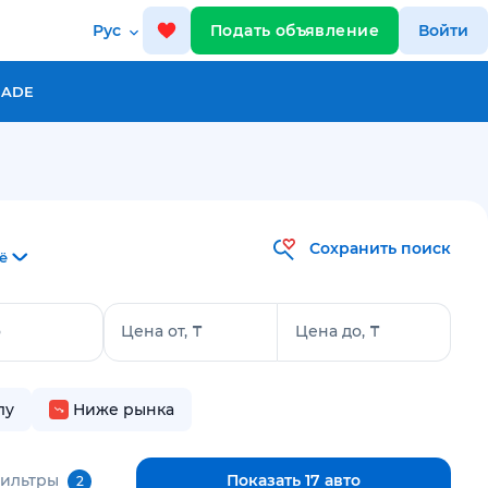
Рус
Подать объявление
Войти
RADE
Сохранить поиск
ё
о
Цена от, ₸
Цена до, ₸
лу
Ниже рынка
фильтры
Показать 17 авто
2