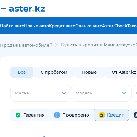
Найти авто
Новые авто
Кредит авто
Оценка авто
Aster Check
Техо
Купить в кредит в Мангистауско
Продажа автомобилей
Все
С пробегом
Новые
От Aster.kz
Марка
Модель
Гарантия
Проверено
Кредит