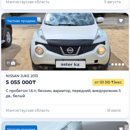
Мангистауская область
5 августа
Ч
астная продажа
17
NISSAN JUKE 2013
5 055 000
₸
от 131 310
₸
/мес
С пробегом 1.6 л, бензин, вариатор, передний, внедорожник 5
дв., белый
Мангистауская область
16 июля
Ч
астная продажа