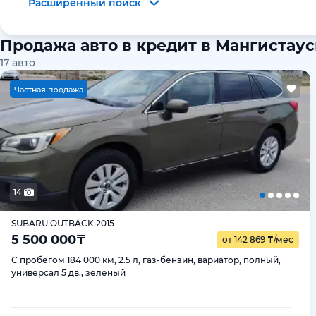
Расширенный поиск
Продажа авто в кредит в Мангистау
17
авто
Ч
астная продажа
14
SUBARU OUTBACK 2015
5 500 000
₸
от 142 869
₸
/мес
С пробегом 184 000 км, 2.5 л, газ-бензин, вариатор, полный,
универсал 5 дв., зеленый