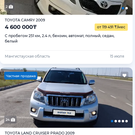
2
TOYOTA CAMRY 2009
4 600 000
₸
от 119 491
₸
/мес
С пробегом 251 км, 2.4 л, бензин, автомат, полный, седан,
белый
Мангистауская область
15 июля
Ч
астная продажа
24
TOYOTA LAND CRUISER PRADO 2009