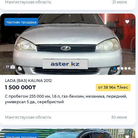
Мангистауская область
21 июля
Ч
астная продажа
17
LADA (ВАЗ) KALINA 2012
1 500 000
₸
от 38 964
₸
/мес
С пробегом 255 000 км, 1.6 л, газ-бензин, механика, передний,
универсал 5 дв., серебристый
Мангистауская область
30 июня
Ч
астная продажа