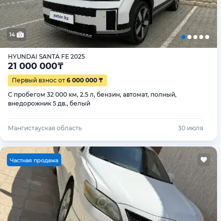
14
HYUNDAI SANTA FE 2025
21 000 000
₸
Первый взнос от
6 000 000 ₸
С пробегом 32 000 км, 2.5 л, бензин, автомат, полный,
внедорожник 5 дв., белый
Мангистауская область
30 июля
Ч
астная продажа