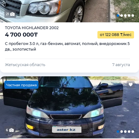
21
TOYOTA HIGHLANDER 2002
4 700 000
₸
от 122 088
₸
/мес
С пробегом 3.0 л, газ-бензин, автомат, полный, внедорожник 5
дв., золотистый
Жетысуская область
7 августа
Ч
астная продажа
6