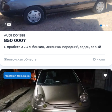
3
AUDI 100 1988
850 000
₸
С пробегом 2.3 л, бензин, механика, передний, седан, серый
Жетысуская область
10 июля
Ч
астная продажа
6