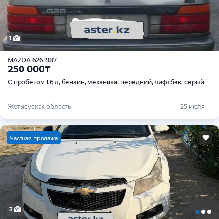
1
MAZDA 626 1987
250 000
₸
С пробегом 1.6 л, бензин, механика, передний, лифтбек, серый
Жетысуская область
25 июля
Ч
астная продажа
3