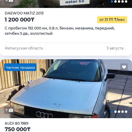
DAEWOO MATIZ 2013
1 200 000
₸
от 31 171
₸
/мес
С пробегом 192 000 км, 0.8 л, бензин, механика, передний,
хэтчбек 5 дв., золотистый
Жетысуская область
3 августа
Ч
астная продажа
7
AUDI 80 1989
750 000
₸