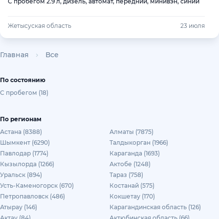
С пробегом 2.9 л, дизель, автомат, передний, минивэн, синий
Жетысуская область
23 июля
Главная
Все
По состоянию
С пробегом (18)
По регионам
Астана (8388)
Алматы (7875)
Шымкент (6290)
Талдыкорган (1966)
Павлодар (1774)
Караганда (1693)
Кызылорда (1266)
Актобе (1248)
Уральск (894)
Тараз (758)
Усть-Каменогорск (670)
Костанай (575)
Петропавловск (486)
Кокшетау (170)
Атырау (146)
Карагандинская область (126)
Актау (84)
Актюбинская область (66)