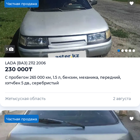
Ч
астная продажа
5
LADA (ВАЗ) 2112 2006
230 000
₸
С пробегом 265 000 км, 1.5 л, бензин, механика, передний,
хэтчбек 5 дв., серебристый
Жетысуская область
2 августа
Ч
астная продажа