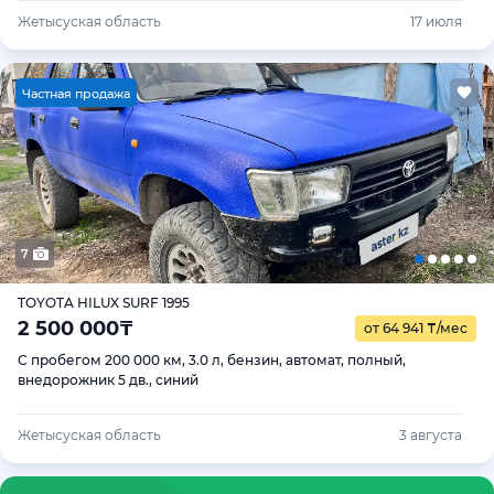
Жетысуская область
17 июля
Ч
астная продажа
7
TOYOTA HILUX SURF 1995
2 500 000
₸
от 64 941
₸
/мес
С пробегом 200 000 км, 3.0 л, бензин, автомат, полный,
внедорожник 5 дв., синий
Жетысуская область
3 августа