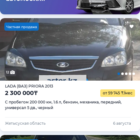
Ч
астная продажа
12
LADA (ВАЗ) PRIORA 2013
2 300 000
₸
от 59 745
₸
/мес
С пробегом 200 000 км, 1.6 л, бензин, механика, передний,
универсал 5 дв., черный
Жетысуская область
6 августа