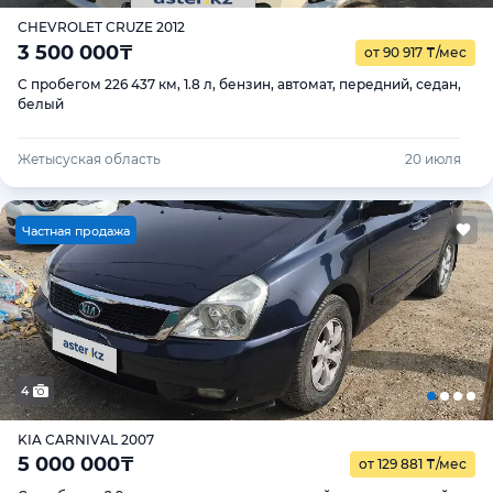
CHEVROLET CRUZE 2012
3 500 000
₸
от 90 917
₸
/мес
С пробегом 226 437 км, 1.8 л, бензин, автомат, передний, седан,
белый
Жетысуская область
20 июля
Ч
астная продажа
4
KIA CARNIVAL 2007
5 000 000
₸
от 129 881
₸
/мес