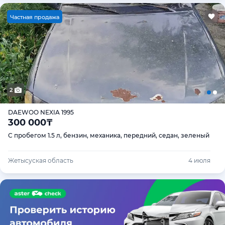
Ч
астная продажа
2
DAEWOO NEXIA 1995
300 000
₸
С пробегом 1.5 л, бензин, механика, передний, седан, зеленый
Жетысуская область
4 июля