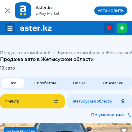
Aster.kz
УСТАНОВИТЬ
в Play Market
Продажа автомобилей
Купить автомобиль в Жетысуской
Продажа авто в Жетысуской области
18
авто
Все
С пробегом
Новые
От Aster.kz
Фильтр
Жетысуская область
По умолчанию
Ч
астная продажа