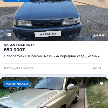
11
NISSAN PRIMERA 1991
850 000
₸
С пробегом 2.0 л, бензин, механика, передний, седан, черный
Жетысуская область
6 июля
Ч
астная продажа