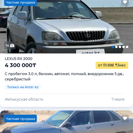
Ч
астная продажа
14
LEXUS RX 2000
4 300 000
₸
от 111 698
₸
/мес
С пробегом 3.0 л, бензин, автомат, полный, внедорожник 5 дв.,
серебристый
Только на Aster.kz
Жетысуская область
7 июля
Ч
астная продажа