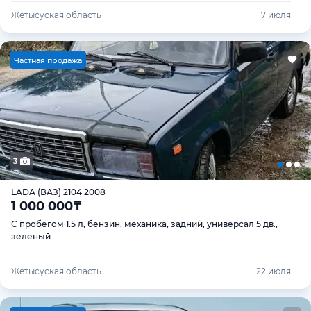
Жетысуская область
17 июля
Ч
астная продажа
3
LADA (ВАЗ) 2104 2008
1 000 000
₸
С пробегом 1.5 л, бензин, механика, задний, универсал 5 дв.,
зеленый
Жетысуская область
22 июля