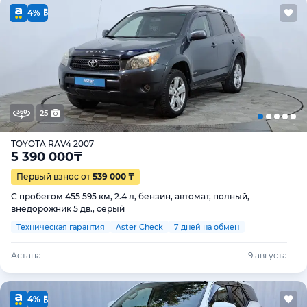
4%
25
TOYOTA RAV4 2007
5 390 000
₸
Первый взнос от
539 000 ₸
С пробегом 455 595 км, 2.4 л, бензин, автомат, полный,
внедорожник 5 дв., серый
Техническая гарантия
Aster Check
7 дней на обмен
Астана
9 августа
4%