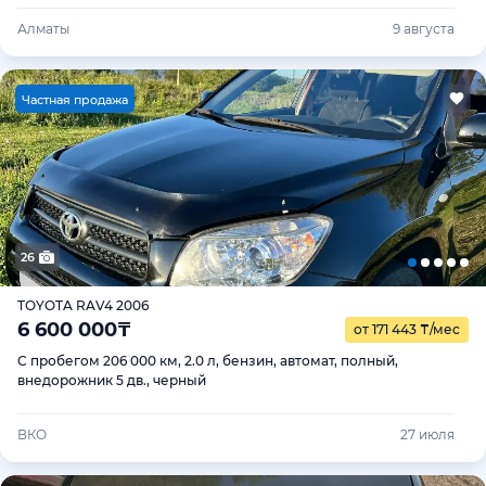
Алматы
9 августа
Ч
астная продажа
26
TOYOTA RAV4 2006
6 600 000
₸
от 171 443
₸
/мес
С пробегом 206 000 км, 2.0 л, бензин, автомат, полный,
внедорожник 5 дв., черный
ВКО
27 июля