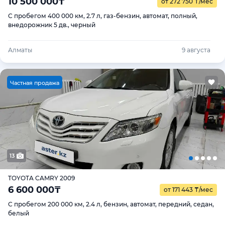
10 500 000
₸
от 272 750
₸
/мес
С пробегом 400 000 км, 2.7 л, газ-бензин, автомат, полный,
внедорожник 5 дв., черный
Алматы
9 августа
Ч
астная продажа
13
TOYOTA CAMRY 2009
6 600 000
₸
от 171 443
₸
/мес
С пробегом 200 000 км, 2.4 л, бензин, автомат, передний, седан,
белый