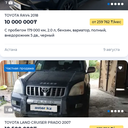
7
TOYOTA RAV4 2018
10 000 000
₸
от 259 762
₸
/мес
С пробегом 179 000 км, 2.0 л, бензин, вариатор, полный,
внедорожник 5 дв., черный
Астана
9 августа
Ч
астная продажа
5
TOYOTA LAND CRUISER PRADO 2007