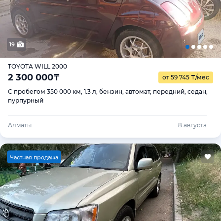
19
TOYOTA WILL 2000
2 300 000
₸
от 59 745
₸
/мес
С пробегом 350 000 км, 1.3 л, бензин, автомат, передний, седан,
пурпурный
Алматы
8 августа
Ч
астная продажа