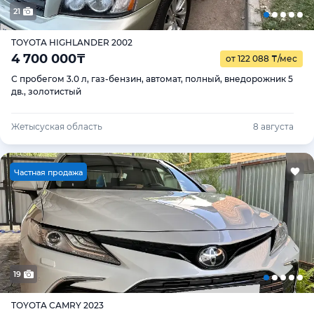
21
TOYOTA HIGHLANDER 2002
4 700 000
₸
от 122 088
₸
/мес
С пробегом 3.0 л, газ-бензин, автомат, полный, внедорожник 5
дв., золотистый
Жетысуская область
8 августа
Ч
астная продажа
19
TOYOTA CAMRY 2023