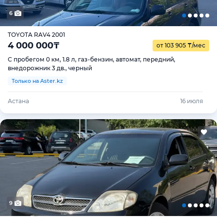
6
TOYOTA RAV4 2001
4 000 000
₸
от 103 905
₸
/мес
С пробегом 0 км, 1.8 л, газ-бензин, автомат, передний,
внедорожник 3 дв., черный
Только на Aster.kz
Астана
16 июля
9