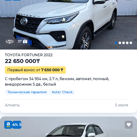
37
TOYOTA FORTUNER 2022
22 650 000
₸
Первый взнос от
7 650 000 ₸
С пробегом 34 934 км, 2.7 л, бензин, автомат, полный,
внедорожник 5 дв., белый
Техническая гарантия
Aster Check
Алматы
5 июля
4%