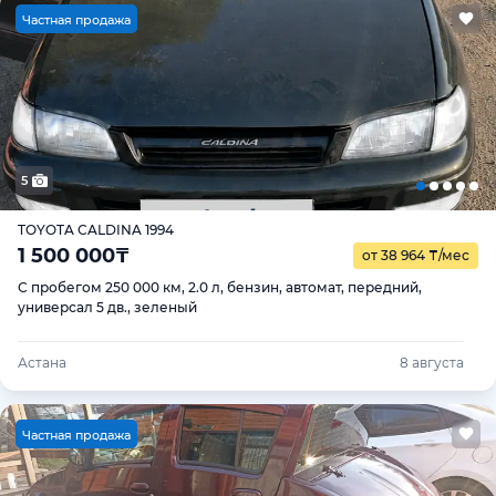
Ч
астная продажа
5
TOYOTA CALDINA 1994
1 500 000
₸
от 38 964
₸
/мес
С пробегом 250 000 км, 2.0 л, бензин, автомат, передний,
универсал 5 дв., зеленый
Астана
8 августа
Ч
астная продажа