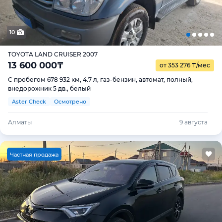
10
TOYOTA LAND CRUISER 2007
13 600 000
₸
от 353 276
₸
/мес
С пробегом 678 932 км, 4.7 л, газ-бензин, автомат, полный,
внедорожник 5 дв., белый
Aster Check
Осмотрено
Алматы
9 августа
Ч
астная продажа