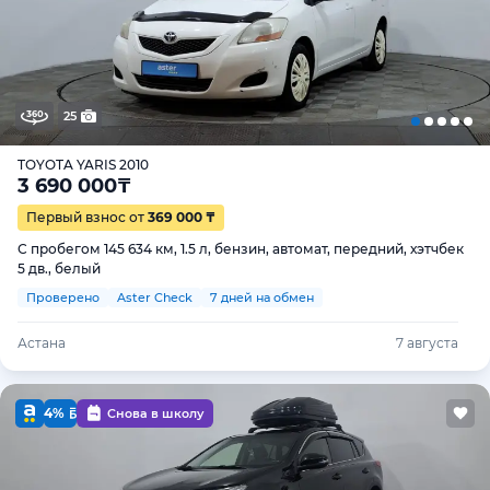
25
TOYOTA YARIS 2010
3 690 000
₸
Первый взнос от
369 000 ₸
С пробегом 145 634 км, 1.5 л, бензин, автомат, передний, хэтчбек
5 дв., белый
Проверено
Aster Check
7 дней на обмен
Астана
7 августа
4%
Снова в школу