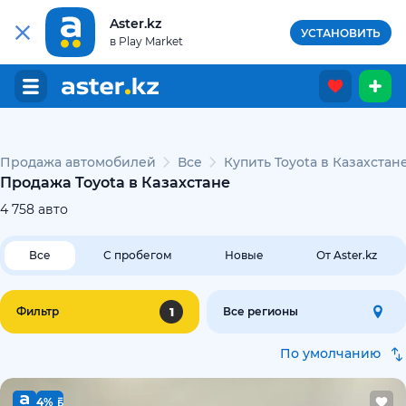
Aster.kz
УСТАНОВИТЬ
в Play Market
Продажа автомобилей
Все
Купить Toyota в Казахстан
Продажа Toyota в Казахстане
4 758
авто
Все
С пробегом
Новые
От Aster.kz
1
Фильтр
Все регионы
По умолчанию
4%