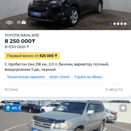
25
TOYOTA RAV4 2013
8 250 000
₸
8 590 000 ₸
Первый взнос от
825 000 ₸
С пробегом 244 218 км, 2.0 л, бензин, вариатор, полный,
внедорожник 5 дв., черный
Техническая гарантия
Aster Check
7 дней на обмен
Астана
5 августа
4%