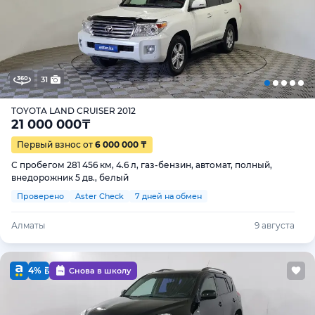
31
TOYOTA LAND CRUISER 2012
21 000 000
₸
Первый взнос от
6 000 000 ₸
С пробегом 281 456 км, 4.6 л, газ-бензин, автомат, полный,
внедорожник 5 дв., белый
Проверено
Aster Check
7 дней на обмен
Алматы
9 августа
4%
Снова в школу