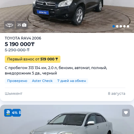
25
TOYOTA RAV4 2006
5 190 000
₸
5 290 000 ₸
Первый взнос от
519 000 ₸
С пробегом 313 134 км, 2.0 л, бензин, автомат, полный,
внедорожник 5 дв., черный
Проверено
Aster Check
7 дней на обмен
Шымкент
8 августа
4%