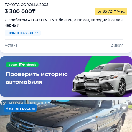
TOYOTA COROLLA 2005
3 300 000
₸
от 85 721
₸
/мес
С пробегом 410 000 км, 1.6 л, бензин, автомат, передний, седан,
черный
Только на Aster.kz
Астана
2 июля
Ч
астная продажа