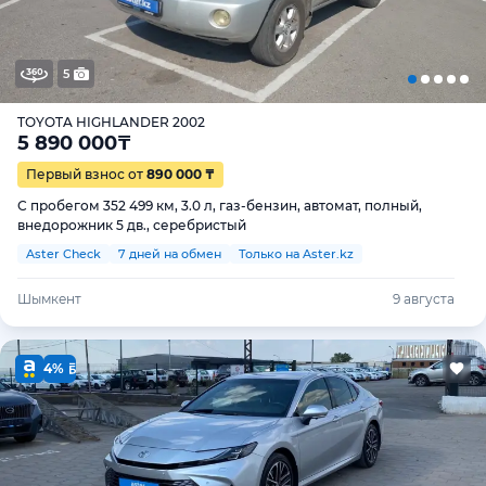
5
TOYOTA HIGHLANDER 2002
5 890 000
₸
Первый взнос от
890 000 ₸
С пробегом 352 499 км, 3.0 л, газ-бензин, автомат, полный,
внедорожник 5 дв., серебристый
Aster Check
7 дней на обмен
Только на Aster.kz
Шымкент
9 августа
4%