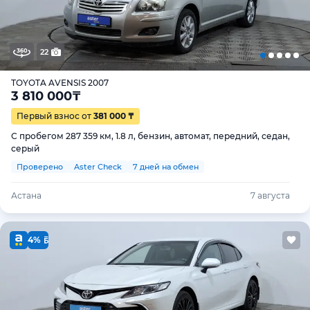
22
TOYOTA AVENSIS 2007
3 810 000
₸
Первый взнос от
381 000 ₸
С пробегом 287 359 км, 1.8 л, бензин, автомат, передний, седан,
серый
Проверено
Aster Check
7 дней на обмен
Астана
7 августа
4%