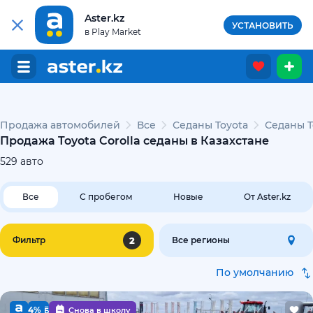
Aster.kz
УСТАНОВИТЬ
в Play Market
Продажа автомобилей
Все
Седаны Toyota
Седаны T
Продажа Toyota Corolla седаны в Казахстане
529
авто
Все
С пробегом
Новые
От Aster.kz
2
Фильтр
Все регионы
По умолчанию
4%
Снова в школу