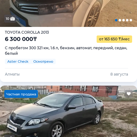
10
TOYOTA COROLLA 2013
6 300 000
₸
от 163 650
₸
/мес
С пробегом 300 321 км, 1.6 л, бензин, автомат, передний, седан,
белый
Aster Check
Осмотрено
Алматы
8 августа
Ч
астная продажа