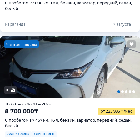
С пробегом 77 000 км, 1.6 л, бензин, вариатор, передний, седан,
белый
Караганда
7 августа
Ч
астная продажа
10
TOYOTA COROLLA 2020
8 700 000
₸
от 225 993
₸
/мес
С пробегом 117 457 км, 1.6 л, бензин, вариатор, передний, седан,
белый
Aster Check
Осмотрено