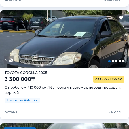
9
TOYOTA COROLLA 2005
3 300 000
₸
от 85 721
₸
/мес
С пробегом 410 000 км, 1.6 л, бензин, автомат, передний, седан,
черный
Только на Aster.kz
Астана
2 июля