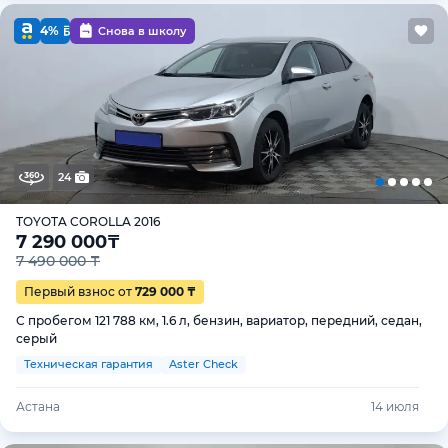
4%
Снова в школу
24
TOYOTA COROLLA 2016
7 290 000
₸
7 490 000 ₸
Первый взнос от
729 000 ₸
С пробегом 121 788 км, 1.6 л, бензин, вариатор, передний, седан,
серый
Техническая гарантия
Aster Check
Астана
14 июля