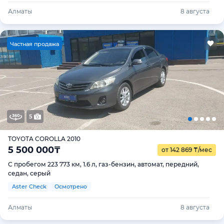
Алматы
8 августа
Ч
астная продажа
5
TOYOTA COROLLA 2010
5 500 000
₸
от 142 869
₸
/мес
С пробегом 223 773 км, 1.6 л, газ-бензин, автомат, передний,
седан, серый
Aster Check
Осмотрено
Алматы
8 августа