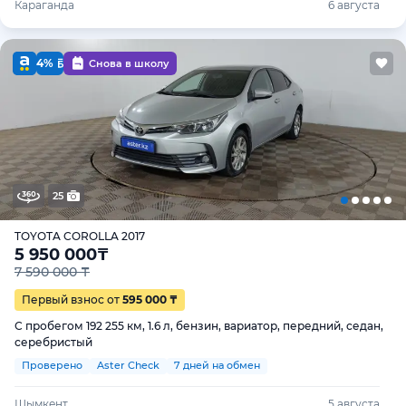
Караганда
6 августа
4%
Снова в школу
25
TOYOTA COROLLA 2017
5 950 000
₸
7 590 000 ₸
Первый взнос от
595 000 ₸
С пробегом 192 255 км, 1.6 л, бензин, вариатор, передний, седан,
серебристый
Проверено
Aster Check
7 дней на обмен
Шымкент
5 августа