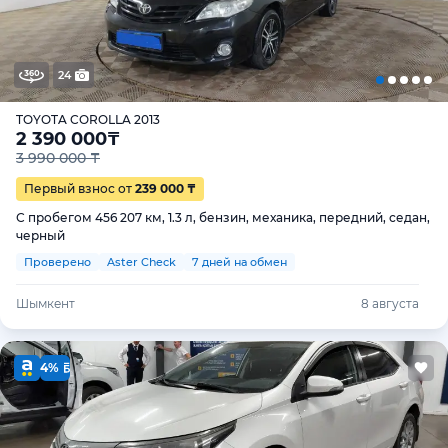
24
TOYOTA COROLLA 2013
2 390 000
₸
3 990 000 ₸
Первый взнос от
239 000 ₸
С пробегом 456 207 км, 1.3 л, бензин, механика, передний, седан,
черный
Проверено
Aster Check
7 дней на обмен
Шымкент
8 августа
4%