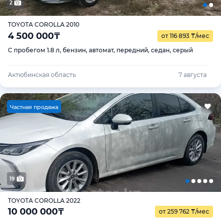
2
TOYOTA COROLLA 2010
4 500 000
₸
от 116 893
₸
/мес
С пробегом 1.8 л, бензин, автомат, передний, седан, серый
Актюбинская область
7 августа
Ч
астная продажа
19
TOYOTA COROLLA 2022
10 000 000
₸
от 259 762
₸
/мес