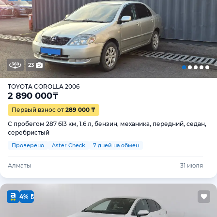
23
TOYOTA COROLLA 2006
2 890 000
₸
Первый взнос от
289 000 ₸
С пробегом 287 613 км, 1.6 л, бензин, механика, передний, седан,
серебристый
Проверено
Aster Check
7 дней на обмен
Алматы
31 июля
4%