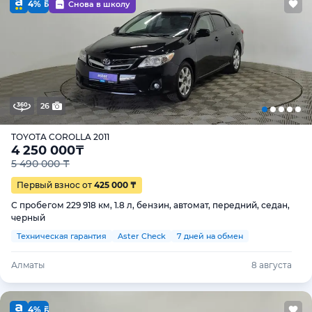
4%
Снова в школу
26
TOYOTA COROLLA 2011
4 250 000
₸
5 490 000 ₸
Первый взнос от
425 000 ₸
С пробегом 229 918 км, 1.8 л, бензин, автомат, передний, седан,
черный
Техническая гарантия
Aster Check
7 дней на обмен
Алматы
8 августа
4%