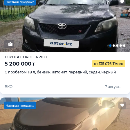
Ч
астная продажа
5
TOYOTA COROLLA 2010
5 200 000
₸
от 135 076
₸
/мес
С пробегом 1.8 л, бензин, автомат, передний, седан, черный
ВКО
7 августа
Ч
астная продажа