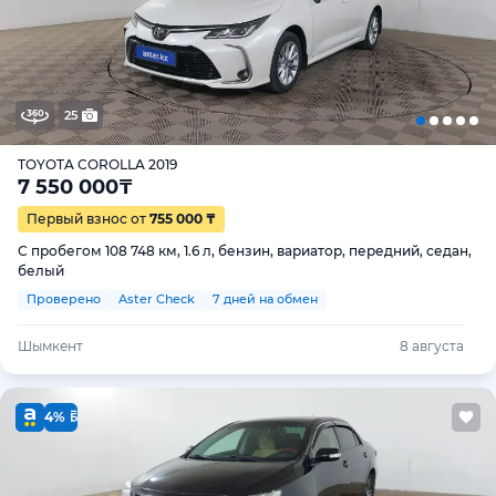
25
TOYOTA COROLLA 2019
7 550 000
₸
Первый взнос от
755 000 ₸
С пробегом 108 748 км, 1.6 л, бензин, вариатор, передний, седан,
белый
Проверено
Aster Check
7 дней на обмен
Шымкент
8 августа
4%