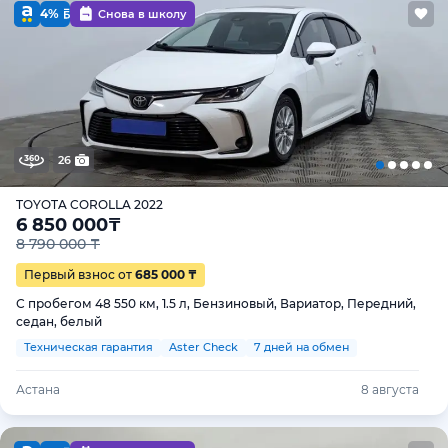
4%
Снова в школу
26
TOYOTA COROLLA 2022
6 850 000
₸
8 790 000 ₸
Первый взнос от
685 000 ₸
С пробегом 48 550 км, 1.5 л, Бензиновый, Вариатор, Передний,
седан, белый
Техническая гарантия
Aster Check
7 дней на обмен
Астана
8 августа