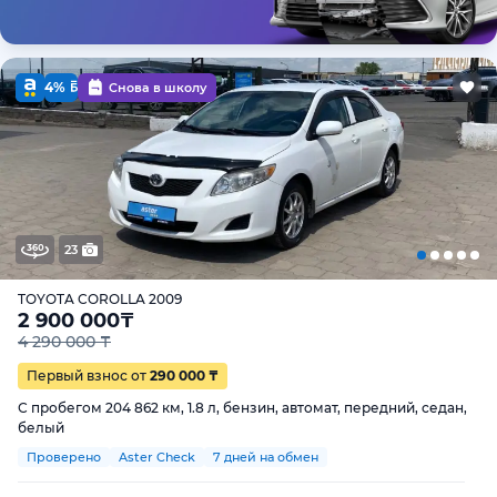
4%
Снова в школу
23
TOYOTA COROLLA 2009
2 900 000
₸
4 290 000 ₸
Первый взнос от
290 000 ₸
С пробегом 204 862 км, 1.8 л, бензин, автомат, передний, седан,
белый
Проверено
Aster Check
7 дней на обмен