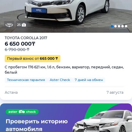
25
TOYOTA COROLLA 2017
6 650 000
₸
6 790 000 ₸
Первый взнос от
665 000 ₸
С пробегом 176 621 км, 1.6 л, бензин, вариатор, передний, седан,
белый
Техническая гарантия
Aster Check
7 дней на обмен
Астана
7 августа