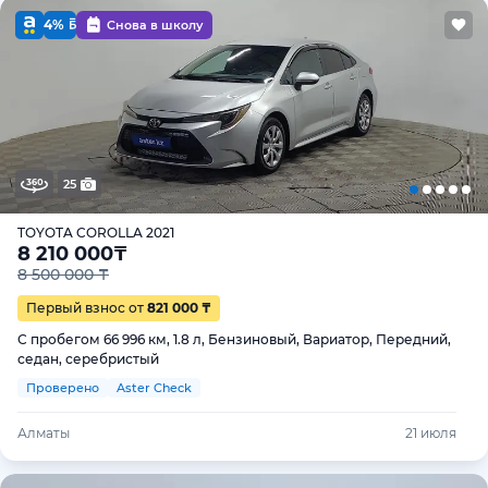
4%
Снова в школу
25
TOYOTA COROLLA 2021
8 210 000
₸
8 500 000 ₸
Первый взнос от
821 000 ₸
С пробегом 66 996 км, 1.8 л, Бензиновый, Вариатор, Передний,
седан, серебристый
Проверено
Aster Check
Алматы
21 июля