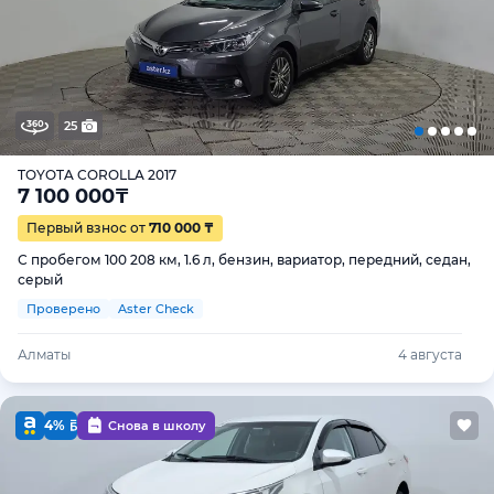
25
TOYOTA COROLLA 2017
7 100 000
₸
Первый взнос от
710 000 ₸
С пробегом 100 208 км, 1.6 л, бензин, вариатор, передний, седан,
серый
Проверено
Aster Check
Алматы
4 августа
4%
Снова в школу