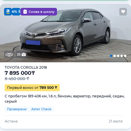
4%
Снова в школу
25
TOYOTA COROLLA 2018
7 895 000
₸
8 450 000 ₸
Первый взнос от
789 500 ₸
С пробегом 189 406 км, 1.6 л, бензин, вариатор, передний, седан,
серый
Проверено
Aster Check
Астана
21 июля