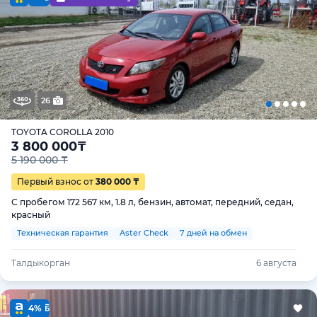
26
TOYOTA COROLLA 2010
3 800 000
₸
5 190 000 ₸
Первый взнос от
380 000 ₸
С пробегом 172 567 км, 1.8 л, бензин, автомат, передний, седан,
красный
Техническая гарантия
Aster Check
7 дней на обмен
Талдыкорган
6 августа
4%