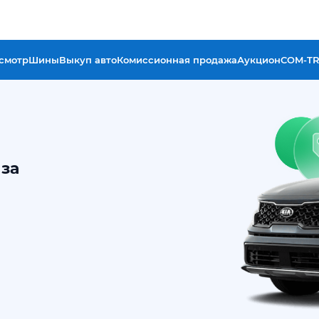
смотр
Шины
Выкуп авто
Комиссионная продажа
Аукцион
COM-T
за 