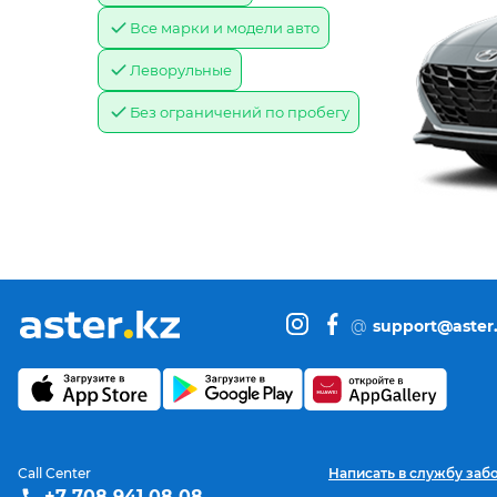
Все марки и модели авто
Леворульные
Без ограничений по пробегу
@
support@aster
Call Center
Написать в службу заб
+7 708 941 08 08