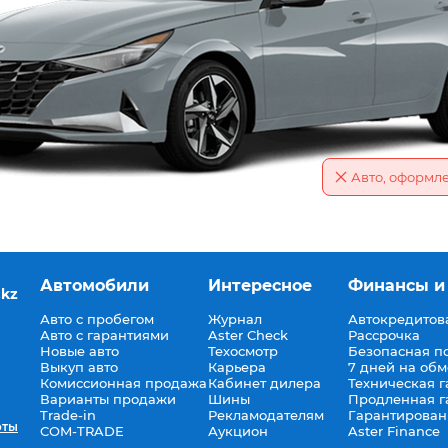
Авто, оформл
Автомобили
Интересное
Финансы и
.kz
Авто с пробегом
Журнал
Автокредитов
Авто с гарантиями
Aster Check
Рассрочка
Новые авто
Техосмотр
Безопасная п
Выкуп авто
Карьера
7 дней на об
Комиссионная продажа
Кабинет дилера
Техническая г
Варианты продажи
Шины
Продленная г
Trade-in
Рекламодателям
Гарантирован
оты
COM-TRADE
Аукцион
Aster Finance