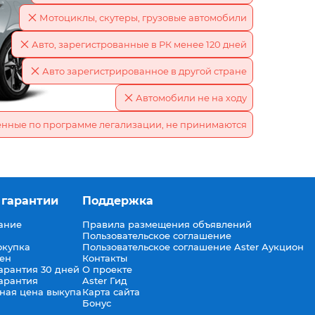
Мотоциклы, скутеры, грузовые автомобили
Авто, зарегистрованные в РК менее 120 дней
Авто зарегистрированное в другой стране
Автомобили не на ходу
енные по программе легализации, не принимаются
 гарантии
Поддержка
ание
Правила размещения объявлений
Пользовательское соглашение
окупка
Пользовательское соглашение Aster Аукцион
мен
Контакты
арантия 30 дней
О проекте
арантия
Aster Гид
ная цена выкупа
Карта сайта
Бонус