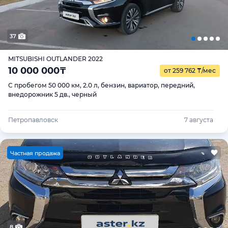
37
MITSUBISHI OUTLANDER 2022
10 000 000
₸
от 259 762
₸
/мес
С пробегом 50 000 км, 2.0 л, бензин, вариатор, передний,
внедорожник 5 дв., черный
Петропавловск
7 августа
Ч
астная продажа
8