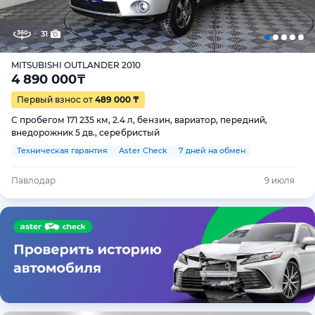
31
MITSUBISHI OUTLANDER 2010
4 890 000
₸
Первый взнос от
489 000 ₸
С пробегом 171 235 км, 2.4 л, бензин, вариатор, передний,
внедорожник 5 дв., серебристый
Техническая гарантия
Aster Check
7 дней на обмен
Павлодар
9 июля