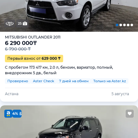
25
MITSUBISHI OUTLANDER 2011
6 290 000
₸
6 790 000 ₸
Первый взнос от
629 000 ₸
С пробегом 173 417 км, 2.0 л, бензин, вариатор, полный,
внедорожник 5 дв., белый
Проверено
Aster Check
7 дней на обмен
Только на Aster.kz
Астана
5 августа
4%