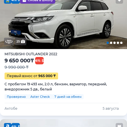
25
MITSUBISHI OUTLANDER 2022
9 650 000
₸
4%
9 990 000 ₸
Первый взнос от
965 000 ₸
С пробегом 19 493 км, 2.0 л, бензин, вариатор, передний,
внедорожник 5 дв., белый
Проверено
Aster Check
7 дней на обмен
Актобе
5 августа
4%