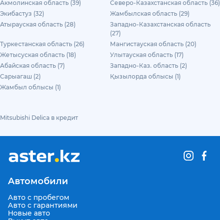
Акмолинская область (39)
Северо-Казахстанская область (36)
Экибастуз (32)
Жамбылская область (29)
Атырауская область (28)
Западно-Казахстанская область
(27)
Туркестанская область (26)
Мангистауская область (20)
Жетысуская область (18)
Улытауская область (17)
Абайская область (7)
Западно-Каз. область (2)
Сарыагаш (2)
Қызылорда облысы (1)
Жамбыл облысы (1)
Mitsubishi Delica в кредит
Автомобили
Авто с пробегом
Авто с гарантиями
Новые авто