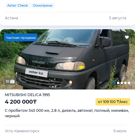
Aster Check
Осмотрено
Астана
5 августа
Ч
астная продажа
10
MITSUBISHI DELICA 1995
4 200 000
₸
от 109 100
₸
/мес
С пробегом 545 000 км, 2.8 л, дизель, автомат, полный, минивэн,
черный
Усть-Каменогорск
9 июля