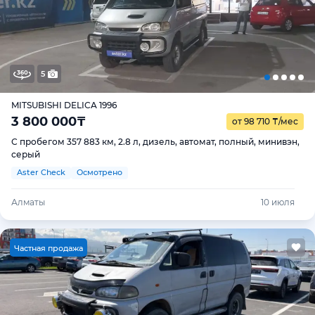
5
MITSUBISHI DELICA 1996
3 800 000
₸
от 98 710
₸
/мес
С пробегом 357 883 км, 2.8 л, дизель, автомат, полный, минивэн,
серый
Aster Check
Осмотрено
Алматы
10 июля
Ч
астная продажа