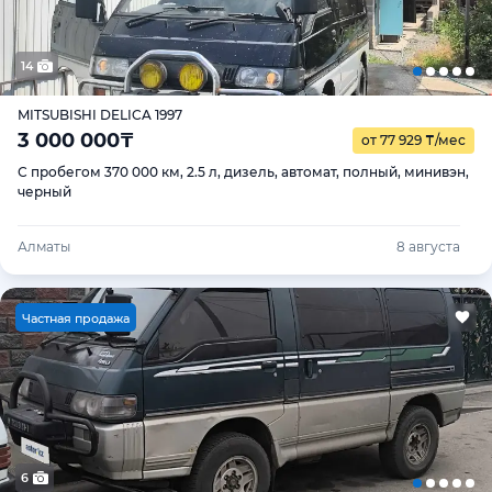
14
MITSUBISHI DELICA 1997
3 000 000
₸
от 77 929
₸
/мес
С пробегом 370 000 км, 2.5 л, дизель, автомат, полный, минивэн,
черный
Алматы
8 августа
Ч
астная продажа
6