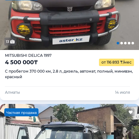
13
MITSUBISHI DELICA 1997
4 500 000
₸
от 116 893
₸
/мес
С пробегом 370 000 км, 2.8 л, дизель, автомат, полный, минивэн,
красный
Алматы
14 июля
Ч
астная продажа