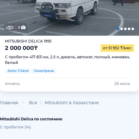
5
MITSUBISHI DELICA 1995
2 000 000
₸
от 51 952
₸
/мес
С пробегом 417 831 км, 2.5 л, дизель, автомат, полный, минивэн,
белый
Aster Check
Осмотрено
Алматы
28 июля
Главная
Все
Mitsubishi в Казахстане
Mitsubishi Delica по состоянию
С пробегом (14)