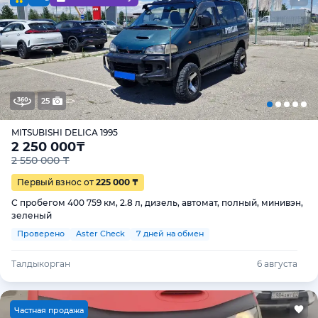
25
MITSUBISHI DELICA 1995
2 250 000
₸
2 550 000 ₸
Первый взнос от
225 000 ₸
С пробегом 400 759 км, 2.8 л, дизель, автомат, полный, минивэн,
зеленый
Проверено
Aster Check
7 дней на обмен
Талдыкорган
6 августа
Ч
астная продажа