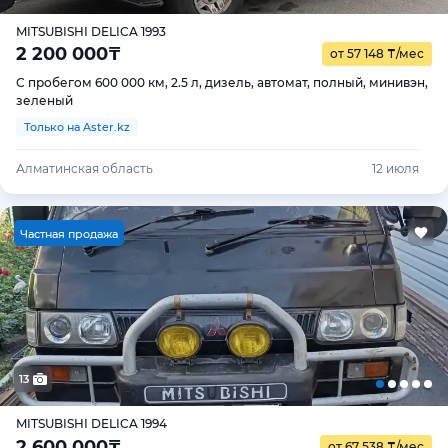
MITSUBISHI DELICA 1993
2 200 000
₸
от 57 148
₸
/мес
С пробегом 600 000 км, 2.5 л, дизель, автомат, полный, минивэн,
зеленый
Только на Aster.kz
Алматинская область
12 июля
Ч
астная продажа
13
MITSUBISHI DELICA 1994
2 600 000
₸
от 67 538
₸
/мес