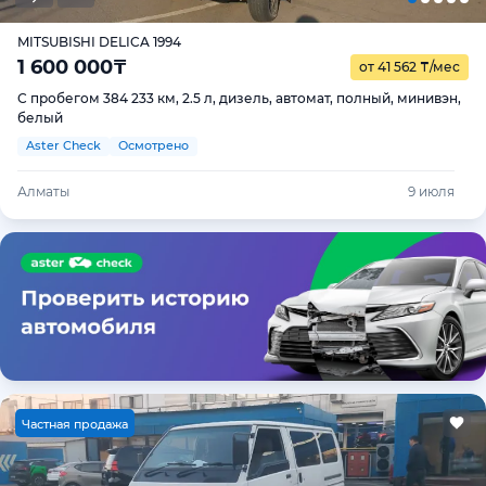
MITSUBISHI DELICA 1994
1 600 000
₸
от 41 562
₸
/мес
С пробегом 384 233 км, 2.5 л, дизель, автомат, полный, минивэн,
белый
Aster Check
Осмотрено
Алматы
9 июля
Ч
астная продажа