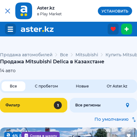
Aster.kz
УСТАНОВИТЬ
в Play Market
Продажа автомобилей
Все
Mitsubishi
Купить Mitsub
Продажа Mitsubishi Delica в Казахстане
14
авто
Все
С пробегом
Новые
От Aster.kz
1
Фильтр
Все регионы
По умолчанию
4%
Снова в школу