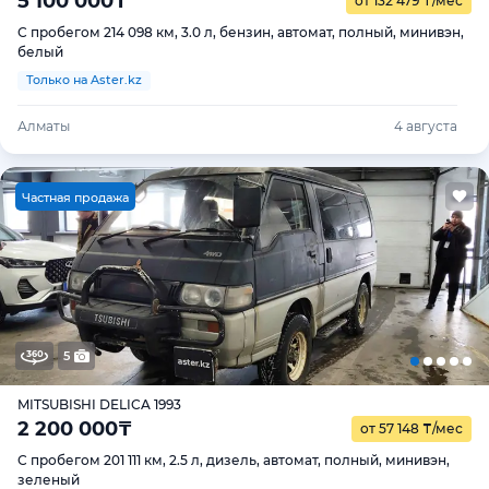
5 100 000
₸
от 132 479
₸
/мес
С пробегом 214 098 км, 3.0 л, бензин, автомат, полный, минивэн,
белый
Только на Aster.kz
Алматы
4 августа
Ч
астная продажа
5
MITSUBISHI DELICA 1993
2 200 000
₸
от 57 148
₸
/мес
С пробегом 201 111 км, 2.5 л, дизель, автомат, полный, минивэн,
зеленый