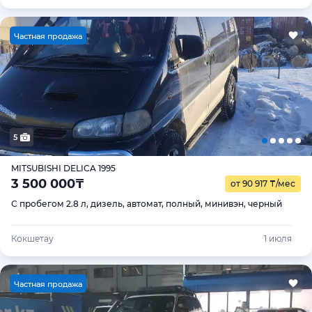
Ч
астная продажа
5
MITSUBISHI DELICA 1995
3 500 000
₸
от 90 917
₸
/мес
С пробегом 2.8 л, дизель, автомат, полный, минивэн, черный
Кокшетау
1 июля
Ч
астная продажа