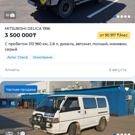
10
MITSUBISHI DELICA 1996
3 500 000
₸
от 90 917
₸
/мес
С пробегом 313 960 км, 2.8 л, дизель, автомат, полный, минивэн,
серый
Aster Check
Осмотрено
Алматы
6 августа
Ч
астная продажа
5