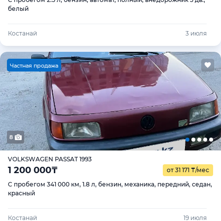
белый
Костанай
3 июля
Ч
астная продажа
8
VOLKSWAGEN PASSAT 1993
1 200 000
₸
от 31 171
₸
/мес
С пробегом 341 000 км, 1.8 л, бензин, механика, передний, седан,
красный
Костанай
19 июля