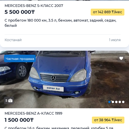
MERCEDES-BENZ S-КЛАСС 2007
5 500 000
₸
от 142 869
₸
/мес
С пробегом 180 000 км, 3.5 л, бензин, автомат, задний, седан,
белый
Костанай
1 июля
Ч
астная продажа
5
MERCEDES-BENZ A-КЛАСС 1999
1 500 000
₸
от 38 964
₸
/мес
С пробегом 1.6 л, бензин, механика, передний, хэтчбек 5 дв.,