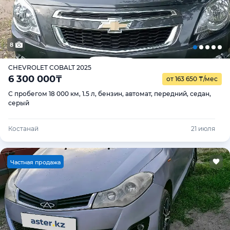
8
CHEVROLET COBALT 2025
6 300 000
₸
от 163 650
₸
/мес
С пробегом 18 000 км, 1.5 л, бензин, автомат, передний, седан,
серый
Костанай
21 июля
Ч
астная продажа