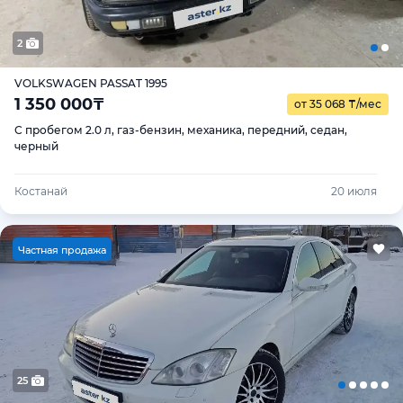
2
VOLKSWAGEN PASSAT 1995
1 350 000
₸
от 35 068
₸
/мес
С пробегом 2.0 л, газ-бензин, механика, передний, седан,
черный
Костанай
20 июля
Ч
астная продажа
25