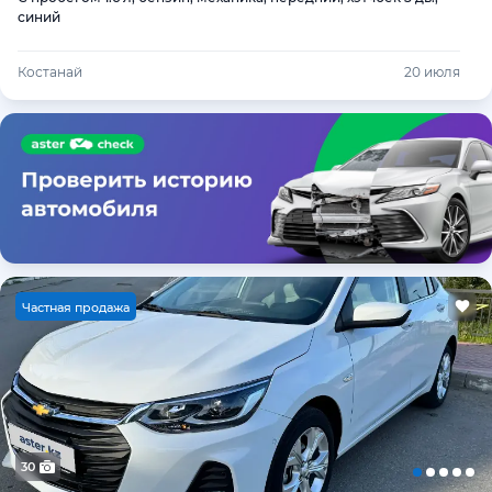
синий
Костанай
20 июля
Ч
астная продажа
30