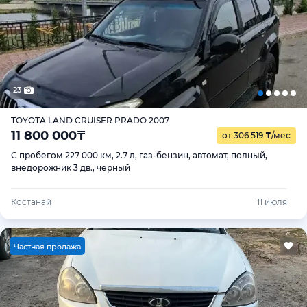
23
TOYOTA LAND CRUISER PRADO 2007
11 800 000
₸
от 306 519
₸
/мес
С пробегом 227 000 км, 2.7 л, газ-бензин, автомат, полный,
внедорожник 3 дв., черный
Костанай
11 июля
Ч
астная продажа