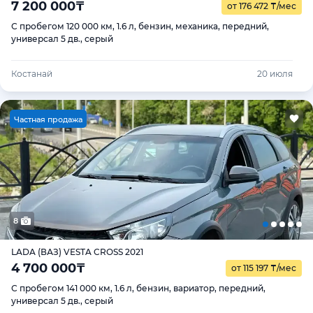
7 200 000
₸
от 176 472
₸
/мес
С пробегом 120 000 км, 1.6 л, бензин, механика, передний,
универсал 5 дв., серый
Костанай
20 июля
Ч
астная продажа
8
LADA (ВАЗ) VESTA CROSS 2021
4 700 000
₸
от 115 197
₸
/мес
С пробегом 141 000 км, 1.6 л, бензин, вариатор, передний,
универсал 5 дв., серый