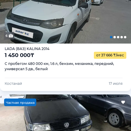
6
LADA (ВАЗ) KALINA 2014
1 450 000
₸
от 37 666
₸
/мес
С пробегом 480 000 км, 1.6 л, бензин, механика, передний,
универсал 5 дв., белый
Костанай
17 июля
Ч
астная продажа