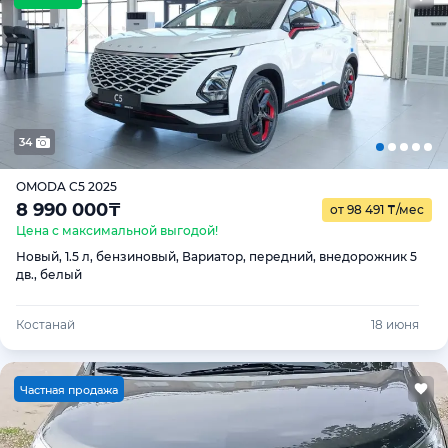
34
OMODA C5 2025
8 990 000
₸
от 98 491
₸
/мес
Цена с максимальной выгодой!
Новый, 1.5 л, бензиновый, Вариатор, передний, внедорожник 5
дв., белый
Костанай
18 июня
Ч
астная продажа