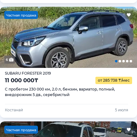
Ч
астная продажа
6
SUBARU FORESTER 2019
11 000 000
₸
от 285 738
₸
/мес
С пробегом 230 000 км, 2.0 л, бензин, вариатор, полный,
внедорожник 5 дв., серебристый
Костанай
5 июля
Ч
астная продажа