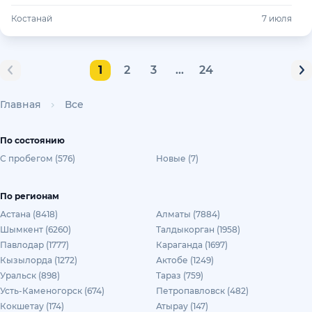
Костанай
7 июля
1
2
3
...
24
Главная
Все
По состоянию
С пробегом (576)
Новые (7)
По регионам
Астана (8418)
Алматы (7884)
Шымкент (6260)
Талдыкорган (1958)
Павлодар (1777)
Караганда (1697)
Кызылорда (1272)
Актобе (1249)
Уральск (898)
Тараз (759)
Усть-Каменогорск (674)
Петропавловск (482)
Кокшетау (174)
Атырау (147)