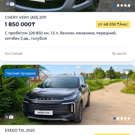
13
CHERY VERY (A13) 2011
1 850 000
₸
от 48 056
₸
/мес
С пробегом 226 850 км, 1.5 л, бензин, механика, передний,
хэтчбек 5 дв., голубой
Костанай
16 июля
Ч
астная продажа
6
EXEED TXL 2025