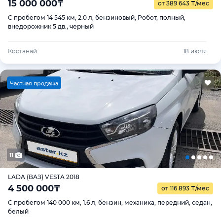
15 000 000
₸
от 389 643
₸
/мес
С пробегом 14 545 км, 2.0 л, бензиновый, Робот, полный,
внедорожник 5 дв., черный
Костанай
18 июля
Ч
астная продажа
11
LADA (ВАЗ) VESTA 2018
4 500 000
₸
от 116 893
₸
/мес
С пробегом 140 000 км, 1.6 л, бензин, механика, передний, седан,
белый