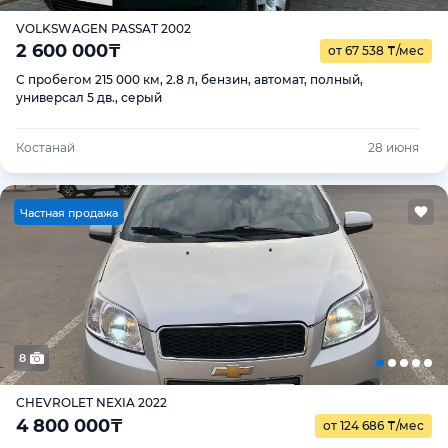
VOLKSWAGEN PASSAT 2002
2 600 000
₸
от 67 538
₸
/мес
С пробегом 215 000 км, 2.8 л, бензин, автомат, полный,
универсал 5 дв., серый
Костанай
28 июня
Ч
астная продажа
8
CHEVROLET NEXIA 2022
4 800 000
₸
от 124 686
₸
/мес