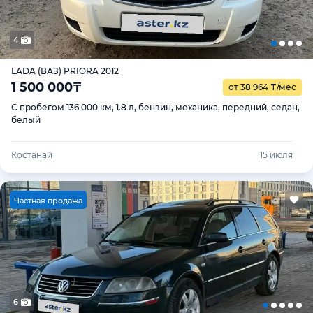
4
LADA (ВАЗ) PRIORA 2012
1 500 000
₸
от 38 964
₸
/мес
С пробегом 136 000 км, 1.8 л, бензин, механика, передний, седан,
белый
Костанай
15 июля
Ч
астная продажа
6