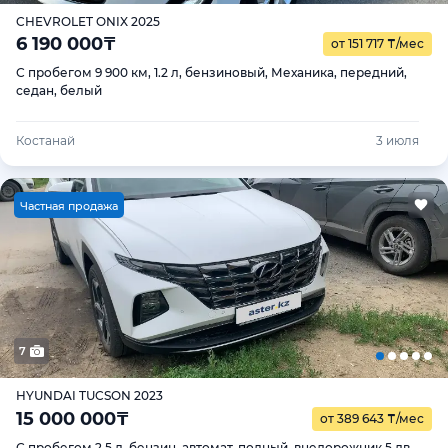
CHEVROLET ONIX 2025
6 190 000
₸
от 151 717
₸
/мес
С пробегом 9 900 км, 1.2 л, бензиновый, Механика, передний,
седан, белый
Костанай
3 июля
Ч
астная продажа
7
HYUNDAI TUCSON 2023
15 000 000
₸
от 389 643
₸
/мес
С пробегом 2.5 л, бензин, автомат, полный, внедорожник 5 дв.,