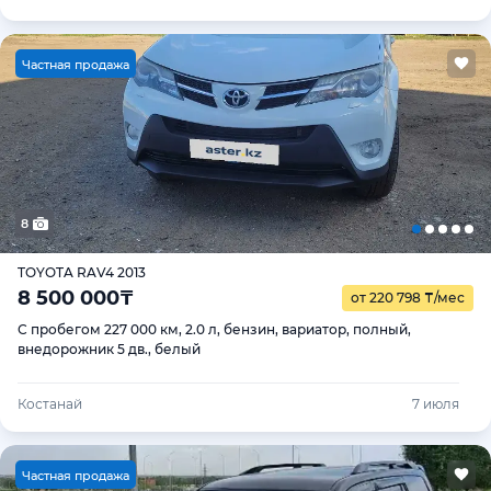
Ч
астная продажа
8
TOYOTA RAV4 2013
8 500 000
₸
от 220 798
₸
/мес
С пробегом 227 000 км, 2.0 л, бензин, вариатор, полный,
внедорожник 5 дв., белый
Костанай
7 июля
Ч
астная продажа