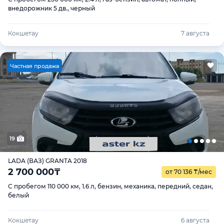
внедорожник 5 дв., черный
Кокшетау
7 августа
Ч
астная продажа
19
LADA (ВАЗ) GRANTA 2018
2 700 000
₸
от 70 136
₸
/мес
С пробегом 110 000 км, 1.6 л, бензин, механика, передний, седан,
белый
Кокшетау
6 августа