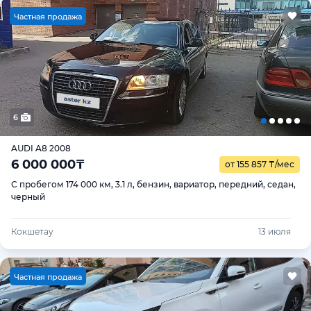
Ч
астная продажа
6
AUDI A8 2008
6 000 000
₸
от 155 857
₸
/мес
С пробегом 174 000 км, 3.1 л, бензин, вариатор, передний, седан,
черный
Кокшетау
13 июля
Ч
астная продажа