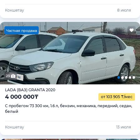
Кокшетау
8 июля
Ч
астная продажа
23
LADA (ВАЗ) GRANTA 2020
4 000 000
₸
от 103 905
₸
/мес
С пробегом 73 300 км, 1.6 л, бензин, механика, передний, седан,
белый
Кокшетау
13 июля