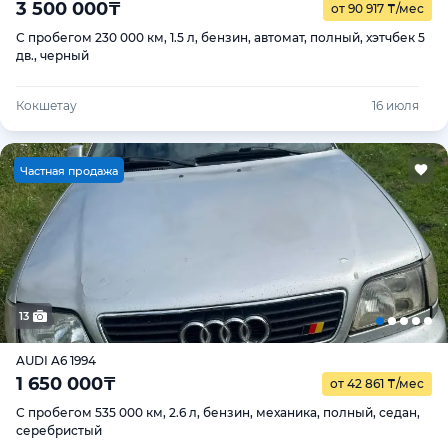
3 500 000
₸
от 90 917
₸
/мес
С пробегом 230 000 км, 1.5 л, бензин, автомат, полный, хэтчбек 5
дв., черный
Кокшетау
16 июля
Ч
астная продажа
13
AUDI A6 1994
1 650 000
₸
от 42 861
₸
/мес
С пробегом 535 000 км, 2.6 л, бензин, механика, полный, седан,
серебристый