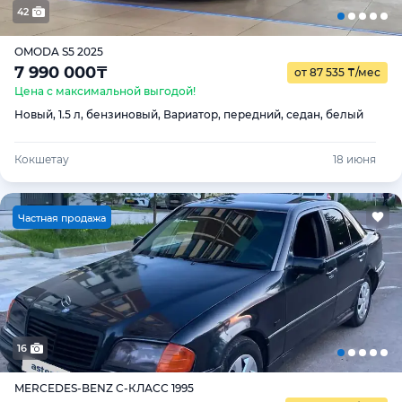
42
OMODA S5 2025
7 990 000
₸
от 87 535
₸
/мес
Цена с максимальной выгодой!
Новый, 1.5 л, бензиновый, Вариатор, передний, седан, белый
Кокшетау
18 июня
Ч
астная продажа
16
MERCEDES-BENZ C-КЛАСС 1995