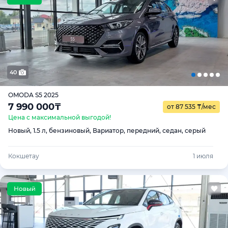
40
OMODA S5 2025
7 990 000
₸
от 87 535
₸
/мес
Цена с максимальной выгодой!
Новый, 1.5 л, бензиновый, Вариатор, передний, седан, серый
Кокшетау
1 июля