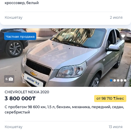
кроссовер, белый
Кокшетау
2 июля
Ч
астная продажа
6
CHEVROLET NEXIA 2020
3 800 000
₸
от 98 710
₸
/мес
С пробегом 98 600 км, 1.5 л, бензин, механика, передний, седан,
серебристый
Кокшетау
13 июля