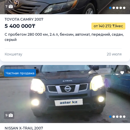
7
TOYOTA CAMRY 2007
5 400 000
₸
от 140 272
₸
/мес
С пробегом 280 000 км, 2.4 л, бензин, автомат, передний, седан,
серый
Кокшетау
20 июля
Ч
астная продажа
9
NISSAN X-TRAIL 2007