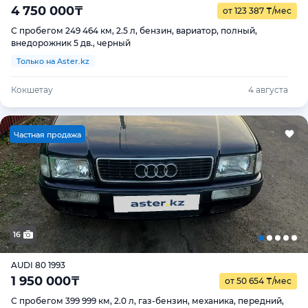
4 750 000
₸
от 123 387
₸
/мес
С пробегом 249 464 км, 2.5 л, бензин, вариатор, полный,
внедорожник 5 дв., черный
Только на Aster.kz
Кокшетау
4 августа
Ч
астная продажа
16
AUDI 80 1993
1 950 000
₸
от 50 654
₸
/мес
С пробегом 399 999 км, 2.0 л, газ-бензин, механика, передний,