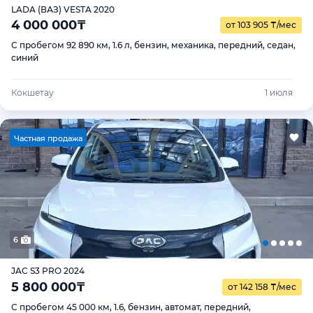
LADA (ВАЗ) VESTA 2020
4 000 000
₸
от 103 905
₸
/мес
С пробегом 92 890 км, 1.6 л, бензин, механика, передний, седан,
синий
Кокшетау
1 июля
Ч
астная продажа
6
JAC S3 PRO 2024
5 800 000
₸
от 142 158
₸
/мес
С пробегом 45 000 км, 1.6, бензин, автомат, передний,