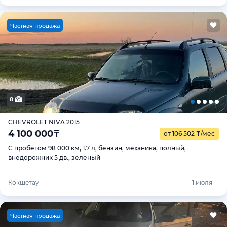
Ч
астная продажа
8
CHEVROLET NIVA 2015
4 100 000
₸
от 106 502
₸
/мес
С пробегом 98 000 км, 1.7 л, бензин, механика, полный,
внедорожник 5 дв., зеленый
Кокшетау
1 июля
Ч
астная продажа