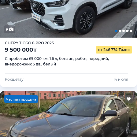
9
CHERY TIGGO 8 PRO 2023
9 500 000
₸
от 246 774
₸
/мес
С пробегом 69 000 км, 1.6 л, бензин, робот, передний,
внедорожник 5 дв., белый
Кокшетау
14 июля
Ч
астная продажа