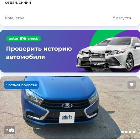
седан, синий
Кокшетау
5 августа
Ч
астная продажа
7