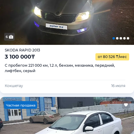
6
SKODA RAPID 2013
3 100 000
₸
от 80 526
₸
/мес
С пробегом 221 000 км, 1.2 л, бензин, механика, передний,
лифтбек, серый
Кокшетау
16 июля
Ч
астная продажа