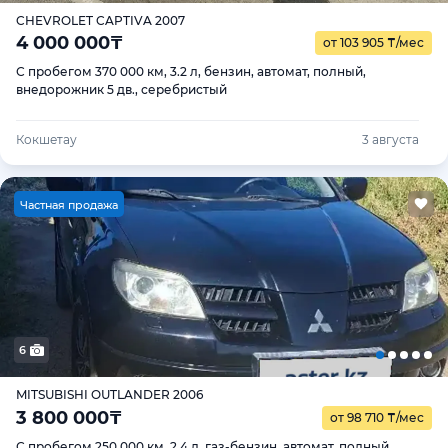
CHEVROLET CAPTIVA 2007
4 000 000
₸
от 103 905
₸
/мес
С пробегом 370 000 км, 3.2 л, бензин, автомат, полный,
внедорожник 5 дв., серебристый
Кокшетау
3 августа
Ч
астная продажа
6
MITSUBISHI OUTLANDER 2006
3 800 000
₸
от 98 710
₸
/мес
С пробегом 250 000 км, 2.4 л, газ-бензин, автомат, полный,