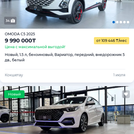
34
OMODA C5 2025
9 990 000
₸
от 109 446
₸
/мес
Цена с максимальной выгодой!
Новый, 1.5 л, бензиновый, Вариатор, передний, внедорожник 5
дв., белый
Кокшетау
1 июля