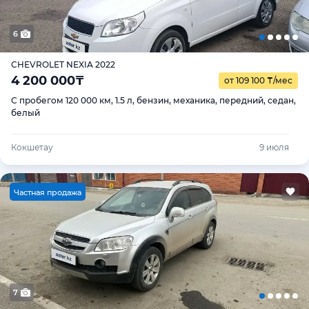
6
CHEVROLET NEXIA 2022
4 200 000
₸
от 109 100
₸
/мес
С пробегом 120 000 км, 1.5 л, бензин, механика, передний, седан,
белый
Кокшетау
9 июля
Ч
астная продажа
7