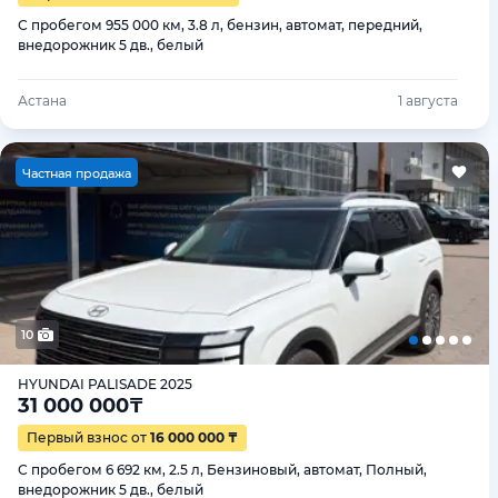
С пробегом 955 000 км, 3.8 л, бензин, автомат, передний,
внедорожник 5 дв., белый
Астана
1 августа
Ч
астная продажа
10
HYUNDAI PALISADE 2025
31 000 000
₸
Первый взнос от
16 000 000 ₸
С пробегом 6 692 км, 2.5 л, Бензиновый, автомат, Полный,
внедорожник 5 дв., белый