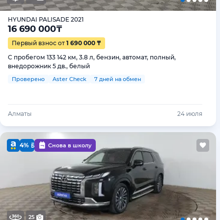
HYUNDAI PALISADE 2021
16 690 000
₸
Первый взнос от
1 690 000 ₸
С пробегом 133 142 км, 3.8 л, бензин, автомат, полный,
внедорожник 5 дв., белый
Проверено
Aster Check
7 дней на обмен
Алматы
24 июля
4%
Снова в школу
25