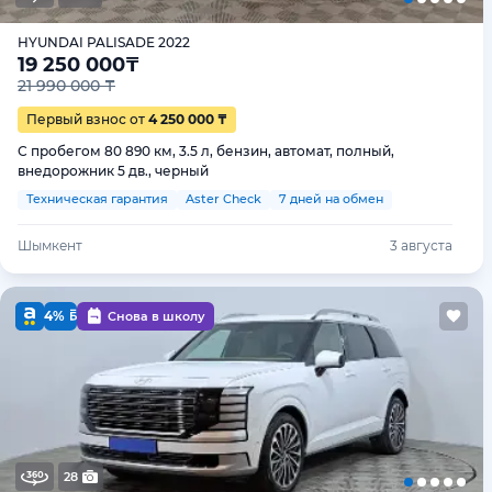
HYUNDAI PALISADE 2022
19 250 000
₸
21 990 000 ₸
Первый взнос от
4 250 000 ₸
С пробегом 80 890 км, 3.5 л, бензин, автомат, полный,
внедорожник 5 дв., черный
Техническая гарантия
Aster Check
7 дней на обмен
Шымкент
3 августа
4%
Снова в школу
28