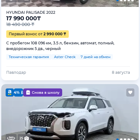
HYUNDAI PALISADE 2022
17 990 000
₸
18 490 000 ₸
Первый взнос от
2 990 000 ₸
С пробегом 108 096 км, 3.5 л, бензин, автомат, полный,
внедорожник 5 дв., черный
Техническая гарантия
Aster Check
7 дней на обмен
Павлодар
8 августа
4%
Снова в школу
25