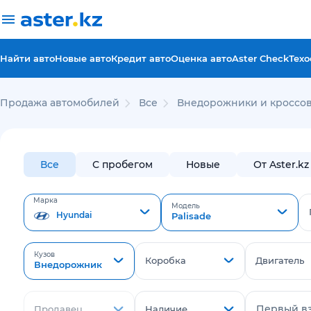
Найти авто
Новые авто
Кредит авто
Оценка авто
Aster Check
Техо
Продажа автомобилей
Все
Внедорожники и кроссов
Все
С пробегом
Новые
От Aster.kz
Марка
Модель
Hyundai
Palisade
Кузов
Коробка
Двигатель
Внедорожник
Первый в
Продавец
Наличие