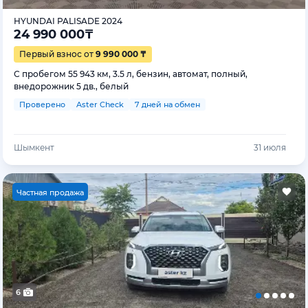
HYUNDAI PALISADE 2024
24 990 000
₸
Первый взнос от
9 990 000 ₸
С пробегом 55 943 км, 3.5 л, бензин, автомат, полный,
внедорожник 5 дв., белый
Проверено
Aster Check
7 дней на обмен
Шымкент
31 июля
Ч
астная продажа
6