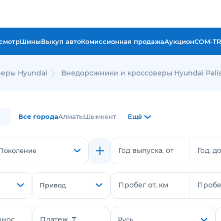
смотр
Шины
Выкуп авто
Комиссионная продажа
Аукцион
COM-T
еры Hyundai
Внедорожники и кроссоверы Hyundai Pali
Все города
Алматы
Шымкент
Ещё
Год выпуска, от
Год, д
Поколение
Пробег от, км
Пробег
Привод
знос
Платеж, ₸
Руль