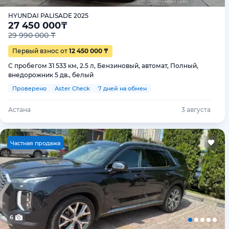
HYUNDAI PALISADE 2025
27 450 000
₸
29 990 000 ₸
Первый взнос от
12 450 000 ₸
С пробегом 31 533 км, 2.5 л, Бензиновый, автомат, Полный,
внедорожник 5 дв., белый
Проверено
Aster Check
7 дней на обмен
Астана
3 августа
Ч
астная продажа
6