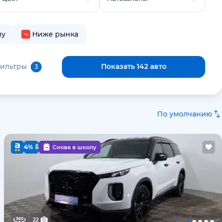
лу
Ниже рынка
фильтры
Показать 142 авто
3
По умолчанию
4%
Снова в школу
22