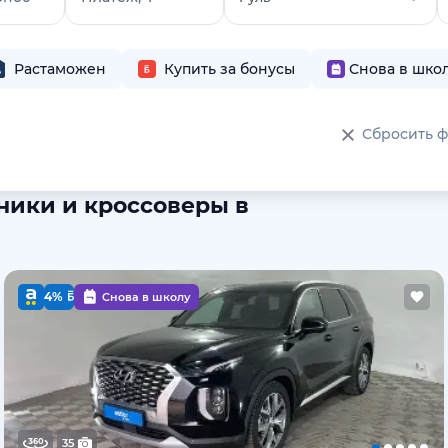
Растаможен
Купить за бонусы
Снова в шко
Сбросить 
ники и кроссоверы в
4%
Снова в школу
35