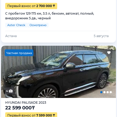
Первый взнос от
2 700 000 ₸
С пробегом 129 175 км, 3.5 л, бензин, автомат, полный,
внедорожник 5 дв., черный
Aster Check
Осмотрено
Астана
5 августа
Ч
астная продажа
4
HYUNDAI PALISADE 2023
22 599 000
₸
Первый взнос от
7 599 000 ₸