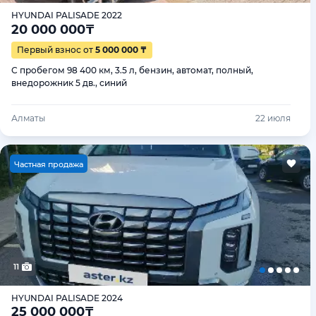
HYUNDAI PALISADE 2022
20 000 000
₸
Первый взнос от
5 000 000 ₸
С пробегом 98 400 км, 3.5 л, бензин, автомат, полный,
внедорожник 5 дв., синий
Алматы
22 июля
Ч
астная продажа
11
HYUNDAI PALISADE 2024
25 000 000
₸