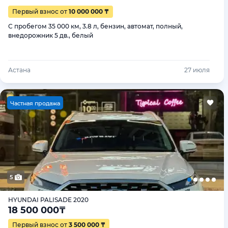
Первый взнос от
10 000 000 ₸
С пробегом 35 000 км, 3.8 л, бензин, автомат, полный,
внедорожник 5 дв., белый
Астана
27 июля
Ч
астная продажа
5
HYUNDAI PALISADE 2020
18 500 000
₸
Первый взнос от
3 500 000 ₸