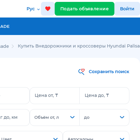
Рус
Подать объявление
Войти
RADE
Купить Внедорожники и кроссоверы Hyundai Palisa
sade
Сохранить поиск
о
Цена от, ₸
Цена до, ₸
 до, км
Объём от, л
до
Цвет
Автосалоны