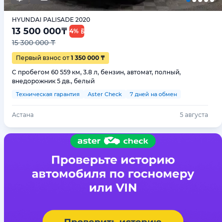
HYUNDAI PALISADE 2020
13 500 000
₸
4%
15 300 000 ₸
Первый взнос от
1 350 000 ₸
С пробегом 60 559 км, 3.8 л, бензин, автомат, полный,
внедорожник 5 дв., белый
Техническая гарантия
Aster Check
7 дней на обмен
Астана
5 августа