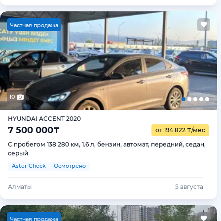
Ч
астная продажа
10
HYUNDAI ACCENT 2020
7 500 000
₸
от 194 822
₸
/мес
С пробегом 138 280 км, 1.6 л, бензин, автомат, передний, седан,
серый
Aster Check
Осмотрено
Алматы
5 августа
Ч
астная продажа