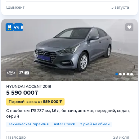
Шымкент
5 августа
4%
27
HYUNDAI ACCENT 2018
5 590 000
₸
Первый взнос от
559 000 ₸
С пробегом 175 237 км, 1.6 л, бензин, автомат, передний, седан,
серый
Техническая гарантия
Aster Check
7 дней на обмен
Павлодар
28 июля