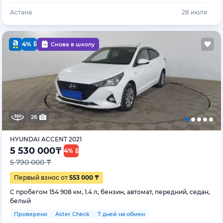
Астана
28 июля
4%
Снова в школу
26
HYUNDAI ACCENT 2021
5 530 000
₸
4%
5 790 000 ₸
Первый взнос от
553 000 ₸
С пробегом 154 908 км, 1.4 л, бензин, автомат, передний, седан,
белый
Проверено
Aster Check
7 дней на обмен