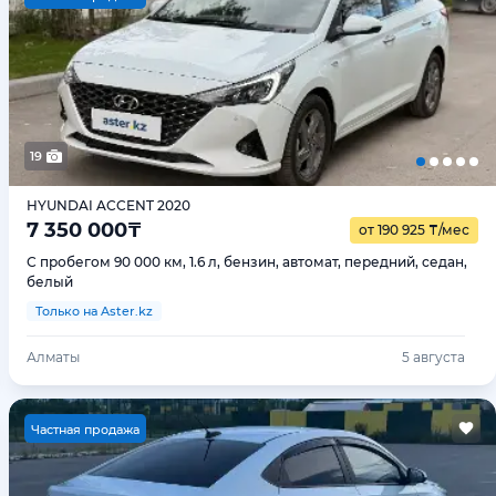
19
HYUNDAI ACCENT 2020
7 350 000
₸
от 190 925
₸
/мес
С пробегом 90 000 км, 1.6 л, бензин, автомат, передний, седан,
белый
Только на Aster.kz
Алматы
5 августа
Ч
астная продажа