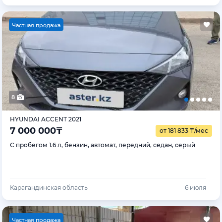
Ч
астная продажа
8
HYUNDAI ACCENT 2021
7 000 000
₸
от 181 833
₸
/мес
С пробегом 1.6 л, бензин, автомат, передний, седан, серый
Карагандинская область
6 июля
Ч
астная продажа