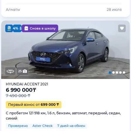
Алматы
28 июля
4%
Снова в школу
25
HYUNDAI ACCENT 2021
6 990 000
₸
7 490 000 ₸
Первый взнос от
699 000 ₸
С пробегом 121 918 км, 1.6 л, бензин, автомат, передний, седан,
синий
Проверено
Aster Check
7 дней на обмен