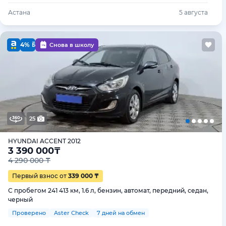
Астана
5 августа
4%
Снова в школу
25
HYUNDAI ACCENT 2012
3 390 000
₸
4 290 000 ₸
Первый взнос от
339 000 ₸
С пробегом 241 413 км, 1.6 л, бензин, автомат, передний, седан,
черный
Проверено
Aster Check
7 дней на обмен