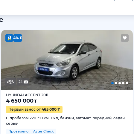
е
4%
24
HYUNDAI ACCENT 2011
4 650 000
₸
Первый взнос от
465 000 ₸
С пробегом 220 190 км, 1.6 л, бензин, автомат, передний, седан,
серый
Проверено
Aster Check