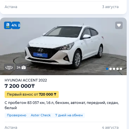
Астана
3 августа
4%
24
HYUNDAI ACCENT 2022
7 200 000
₸
Первый взнос от
720 000 ₸
С пробегом 83 057 км, 1.6 л, бензин, автомат, передний, седан,
белый
Проверено
Aster Check
7 дней на обмен
Астана
4 августа