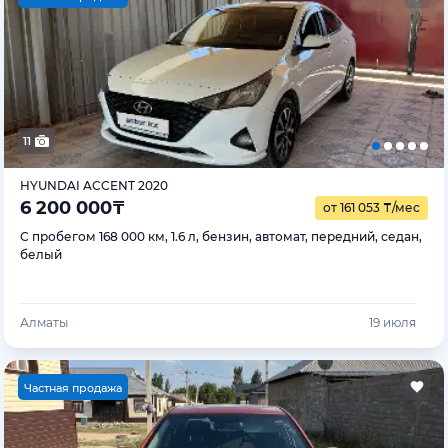
11
HYUNDAI ACCENT 2020
6 200 000
₸
от 161 053
₸
/мес
С пробегом 168 000 км, 1.6 л, бензин, автомат, передний, седан,
белый
Алматы
19 июля
Ч
астная продажа