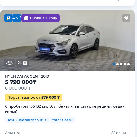
4%
Снова в школу
24
HYUNDAI ACCENT 2019
5 790 000
₸
6 000 000 ₸
Первый взнос от
579 000 ₸
С пробегом 156 132 км, 1.6 л, бензин, автомат, передний, седан,
серый
Техническая гарантия
Aster Check
Алматы
27 июля