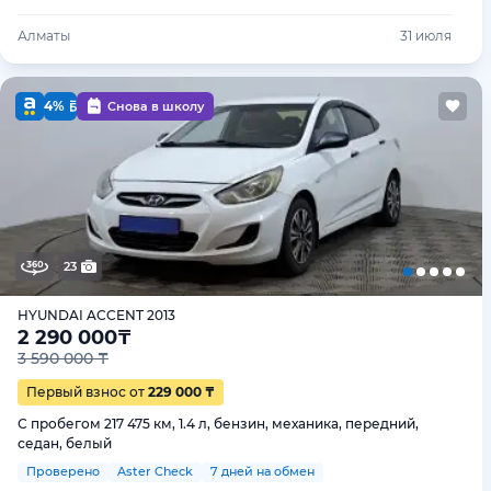
Алматы
31 июля
4%
Снова в школу
23
HYUNDAI ACCENT 2013
2 290 000
₸
3 590 000 ₸
Первый взнос от
229 000 ₸
С пробегом 217 475 км, 1.4 л, бензин, механика, передний,
седан, белый
Проверено
Aster Check
7 дней на обмен