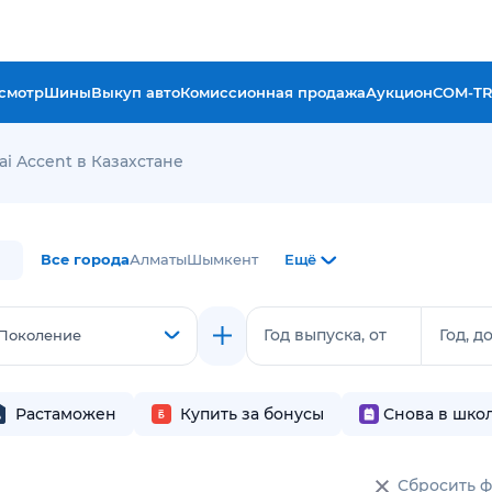
смотр
Шины
Выкуп авто
Комиссионная продажа
Аукцион
COM-T
i Accent в Казахстане
Все города
Алматы
Шымкент
Ещё
Год выпуска, от
Год, д
Поколение
Растаможен
Купить за бонусы
Снова в шко
Сбросить 