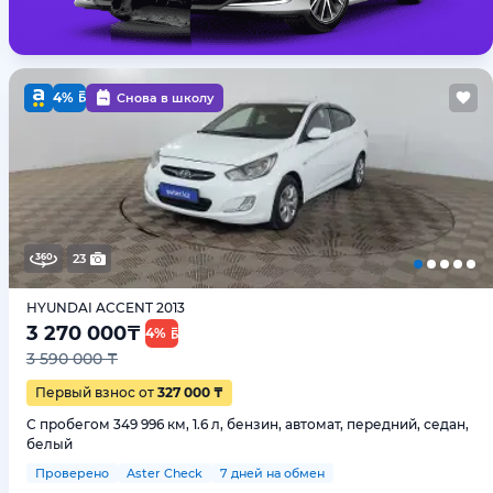
4%
Снова в школу
23
HYUNDAI ACCENT 2013
3 270 000
₸
4%
3 590 000 ₸
Первый взнос от
327 000 ₸
С пробегом 349 996 км, 1.6 л, бензин, автомат, передний, седан,
белый
Проверено
Aster Check
7 дней на обмен