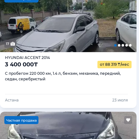
17
HYUNDAI ACCENT 2014
3 400 000
₸
от 88 319
₸
/мес
С пробегом 220 000 км, 1.4 л, бензин, механика, передний,
седан, серебристый
Астана
23 июля
Ч
астная продажа