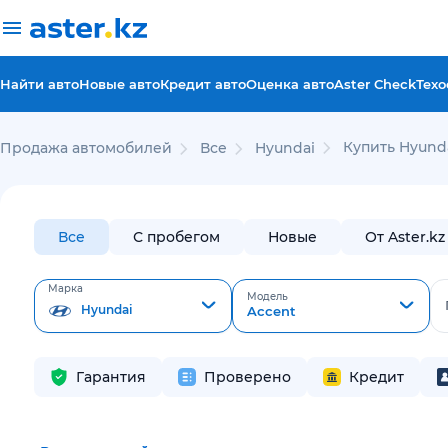
Найти авто
Новые авто
Кредит авто
Оценка авто
Aster Check
Техо
Купить Hyunda
Продажа автомобилей
Все
Hyundai
Все
С пробегом
Новые
От Aster.kz
Марка
Модель
Hyundai
Accent
Гарантия
Проверено
Кредит