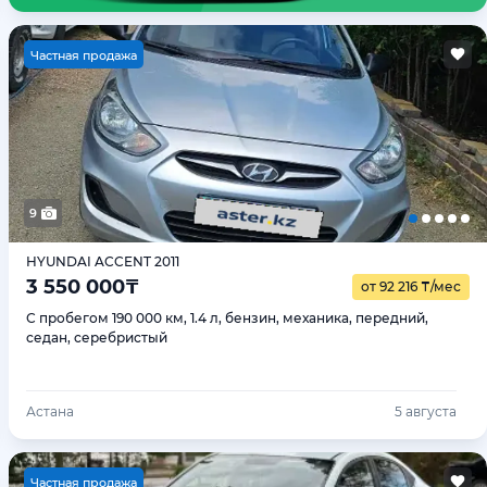
Ч
астная продажа
9
HYUNDAI ACCENT 2011
3 550 000
₸
от 92 216
₸
/мес
С пробегом 190 000 км, 1.4 л, бензин, механика, передний,
седан, серебристый
Астана
5 августа
Ч
астная продажа