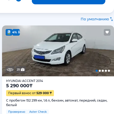
По умолчанию
4%
25
HYUNDAI ACCENT 2014
5 290 000
₸
Первый взнос от
529 000 ₸
С пробегом 152 299 км, 1.6 л, бензин, автомат, передний, седан,
белый
Проверено
Aster Check