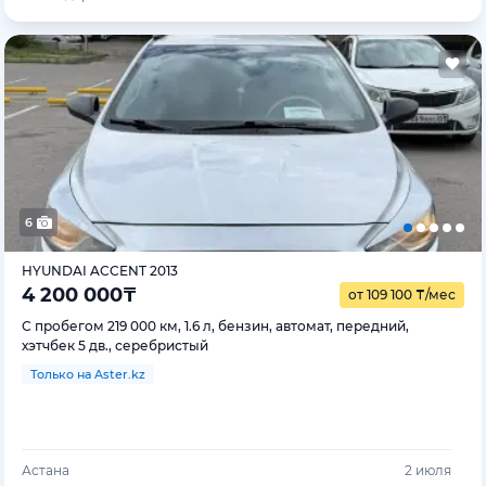
6
HYUNDAI ACCENT 2013
4 200 000
₸
от 109 100
₸
/мес
С пробегом 219 000 км, 1.6 л, бензин, автомат, передний,
хэтчбек 5 дв., серебристый
Только на Aster.kz
Астана
2 июля