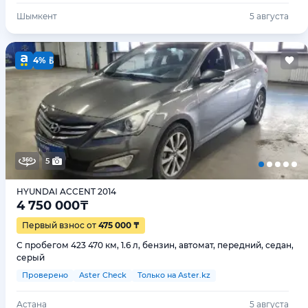
Шымкент
5 августа
4%
5
HYUNDAI ACCENT 2014
4 750 000
₸
Первый взнос от
475 000 ₸
С пробегом 423 470 км, 1.6 л, бензин, автомат, передний, седан,
серый
Проверено
Aster Check
Только на Aster.kz
Астана
5 августа