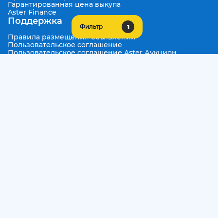
Гарантированная цена выкупа
Aster Finance
Поддержка
1
Фильтр
Правила размещения объявлений
Пользовательское соглашение
Пользовательское соглашение Aster Аукцион
Контакты
О проекте
Aster Гид
Карта сайта
Бонус
Call Center
+7 708 941 08 08
Написать в службу заботы
support@aster.kz
Все права защищены