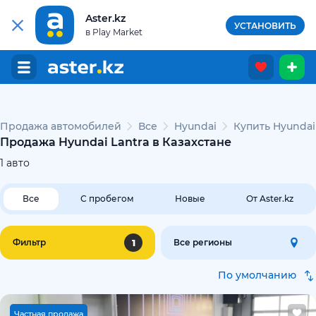
Aster.kz
УСТАНОВИТЬ
в Play Market
Продажа автомобилей
Все
Hyundai
Купить Hyundai
Продажа Hyundai Lantra в Казахстане
1
авто
Все
С пробегом
Новые
От Aster.kz
1
Фильтр
Все регионы
По умолчанию
Ч
астная продажа