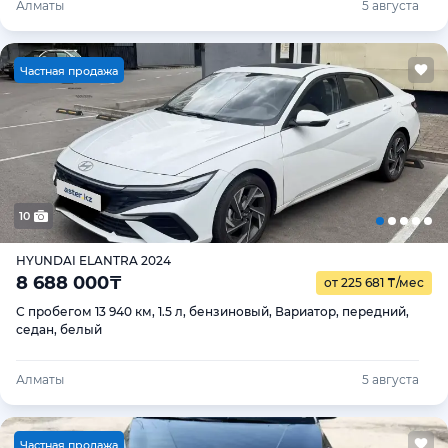
Алматы
5 августа
Ч
астная продажа
10
HYUNDAI ELANTRA 2024
8 688 000
₸
от 225 681
₸
/мес
С пробегом 13 940 км, 1.5 л, бензиновый, Вариатор, передний,
седан, белый
Алматы
5 августа
Ч
астная продажа