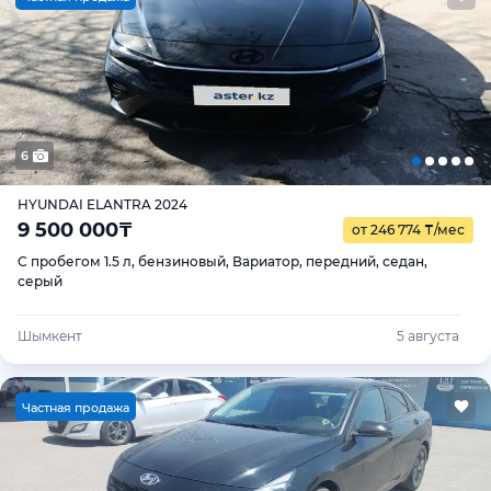
6
HYUNDAI ELANTRA 2024
9 500 000
₸
от 246 774
₸
/мес
С пробегом 1.5 л, бензиновый, Вариатор, передний, седан,
серый
Шымкент
5 августа
Ч
астная продажа