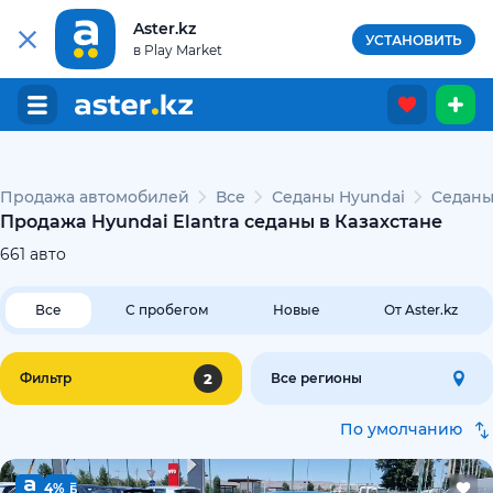
Aster.kz
УСТАНОВИТЬ
в Play Market
Продажа автомобилей
Все
Седаны Hyundai
Седаны 
Продажа Hyundai Elantra седаны в Казахстане
661
авто
Все
С пробегом
Новые
От Aster.kz
2
Фильтр
Все регионы
По умолчанию
4%