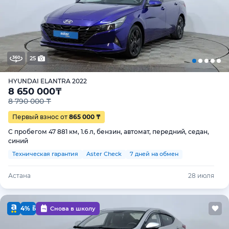
25
HYUNDAI ELANTRA 2022
8 650 000
₸
8 790 000 ₸
Первый взнос от
865 000 ₸
С пробегом 47 881 км, 1.6 л, бензин, автомат, передний, седан,
синий
Техническая гарантия
Aster Check
7 дней на обмен
Астана
28 июля
4%
Снова в школу