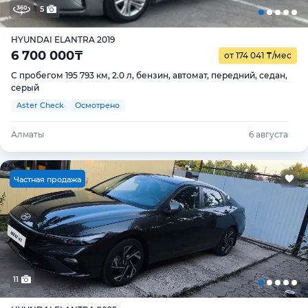
5
HYUNDAI ELANTRA 2019
6 700 000
₸
от 174 041
₸
/мес
С пробегом 195 793 км, 2.0 л, бензин, автомат, передний, седан,
серый
Aster Check
Осмотрено
Алматы
6 августа
Ч
астная продажа
11