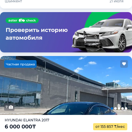
Шымкент
21 июля
Ч
астная продажа
7
HYUNDAI ELANTRA 2017
6 000 000
₸
от 155 857
₸
/мес