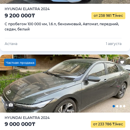
HYUNDAI ELANTRA 2024
9 200 000
₸
от 238 981
₸
/мес
С пробегом 100 000 км, 1.6 л, бензиновый, Автомат, передний,
седан, белый
Астана
1 августа
Ч
астная продажа
4
HYUNDAI ELANTRA 2024
9 000 000
₸
от 233 786
₸
/мес