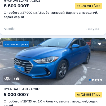
HYUNDAI ELANTRA 2025
8 800 000
₸
от 228 591
₸
/мес
С пробегом 27 000 км, 1.5 л, бензиновый, Вариатор, передний,
седан, серый
Актобе
4 августа
Ч
астная продажа
5
HYUNDAI ELANTRA 2017
5 000 000
₸
от 129 881
₸
/мес
С пробегом 129 133 км, 2.0 л, бензин, автомат, передний, седан,
синий