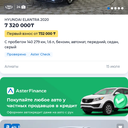
24
HYUNDAI ELANTRA 2020
7 320 000
₸
Первый взнос от
732 000 ₸
С пробегом 140 279 км, 1.6 л, бензин, автомат, передний, седан,
серый
Проверено
Aster Check
Алматы
15 июля
4%