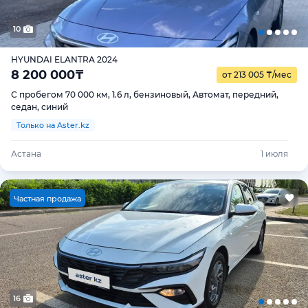
10
HYUNDAI ELANTRA 2024
8 200 000
₸
от 213 005
₸
/мес
С пробегом 70 000 км, 1.6 л, бензиновый, Автомат, передний,
седан, синий
Только на Aster.kz
Астана
1 июля
Ч
астная продажа
16