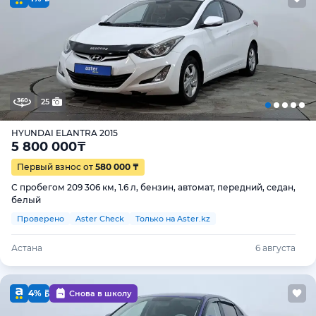
25
HYUNDAI ELANTRA 2015
5 800 000
₸
Первый взнос от
580 000 ₸
С пробегом 209 306 км, 1.6 л, бензин, автомат, передний, седан,
белый
Проверено
Aster Check
Только на Aster.kz
Астана
6 августа
4%
Снова в школу