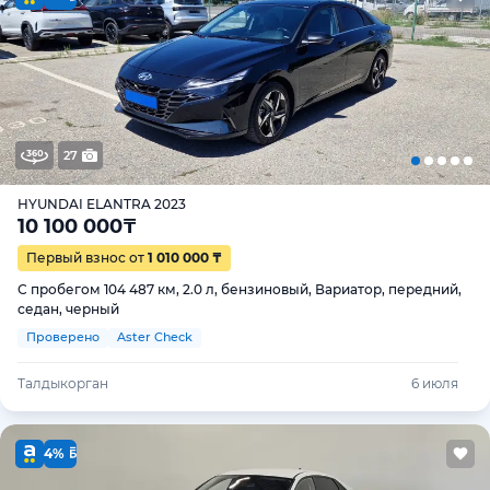
27
HYUNDAI ELANTRA 2023
10 100 000
₸
Первый взнос от
1 010 000 ₸
С пробегом 104 487 км, 2.0 л, бензиновый, Вариатор, передний,
седан, черный
Проверено
Aster Check
Талдыкорган
6 июля
4%