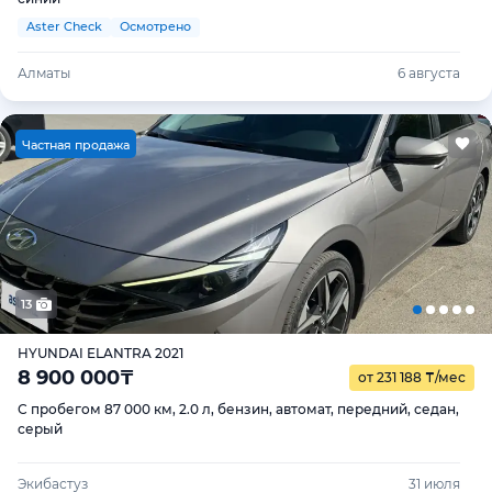
Aster Check
Осмотрено
Алматы
6 августа
Ч
астная продажа
13
HYUNDAI ELANTRA 2021
8 900 000
₸
от 231 188
₸
/мес
С пробегом 87 000 км, 2.0 л, бензин, автомат, передний, седан,
серый
Экибастуз
31 июля