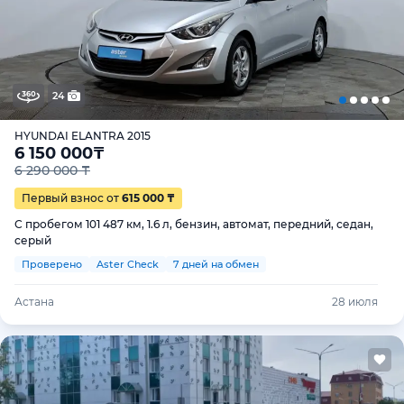
24
HYUNDAI ELANTRA 2015
6 150 000
₸
6 290 000 ₸
Первый взнос от
615 000 ₸
С пробегом 101 487 км, 1.6 л, бензин, автомат, передний, седан,
серый
Проверено
Aster Check
7 дней на обмен
Астана
28 июля