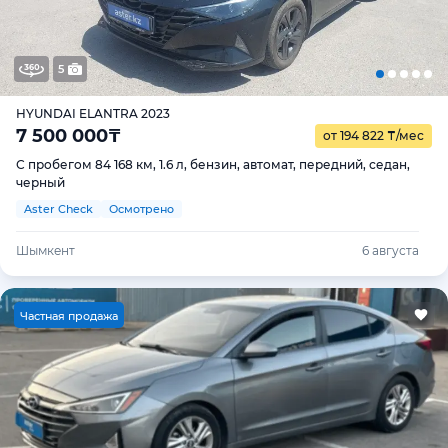
5
HYUNDAI ELANTRA 2023
7 500 000
₸
от 194 822
₸
/мес
С пробегом 84 168 км, 1.6 л, бензин, автомат, передний, седан,
черный
Aster Check
Осмотрено
Шымкент
6 августа
Ч
астная продажа