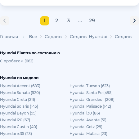
1
2
3
...
29
Главная
Все
Седаны
Седаны Hyundai
Седаны Hy
Hyundai Elantra по состоянию
С пробегом (662)
Hyundai по модели
Hyundai Accent (683)
Hyundai Tucson (623)
Hyundai Sonata (520)
Hyundai Santa Fe (495)
Hyundai Creta (211)
Hyundai Grandeur (208)
Hyundai Solaris (145)
Hyundai Palisade (142)
Hyundai Bayon (95)
Hyundai i30 (86)
Hyundai i20 (67)
Hyundai Avante (51)
Hyundai Custin (40)
Hyundai Getz (29)
Hyundai ix35 (23)
Hyundai Mufasa (23)