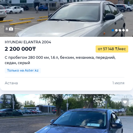
8
HYUNDAI ELANTRA 2004
2 200 000
₸
от 57 148
₸
/мес
С пробегом 280 000 км, 1.6 л, бензин, механика, передний,
седан, серый
Только на Aster.kz
Астана
1 июля