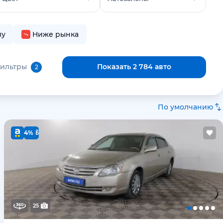
лу
Ниже рынка
фильтры
Показать 2 784 авто
2
По умолчанию
4%
25