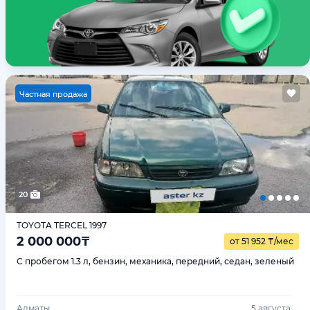
Ч
астная продажа
20
TOYOTA TERCEL 1997
2 000 000
₸
от 51 952
₸
/мес
С пробегом 1.3 л, бензин, механика, передний, седан, зеленый
Алматы
5 августа