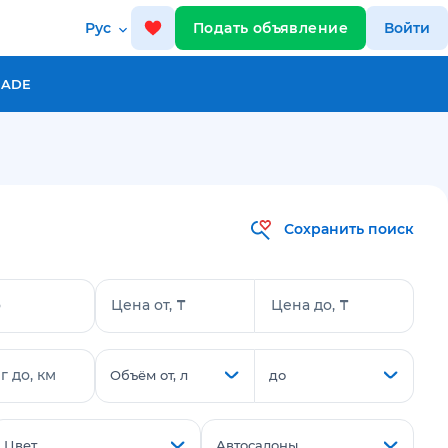
Рус
Подать объявление
Войти
RADE
Сохранить поиск
о
Цена от, ₸
Цена до, ₸
 до, км
Объём от, л
до
Цвет
Автосалоны