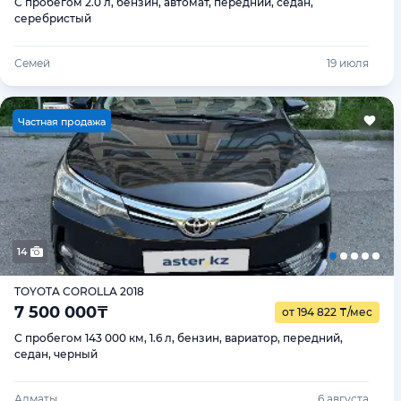
С пробегом 2.0 л, бензин, автомат, передний, седан,
серебристый
Семей
19 июля
Ч
астная продажа
14
TOYOTA COROLLA 2018
7 500 000
₸
от 194 822
₸
/мес
С пробегом 143 000 км, 1.6 л, бензин, вариатор, передний,
седан, черный
Алматы
6 августа