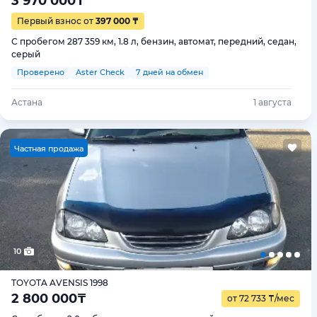
3 970 000
₸
Первый взнос от
397 000 ₸
С пробегом 287 359 км, 1.8 л, бензин, автомат, передний, седан,
серый
Проверено
Aster Check
7 дней на обмен
Астана
1 августа
Ч
астная продажа
10
TOYOTA AVENSIS 1998
2 800 000
₸
от 72 733
₸
/мес