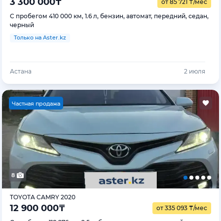
3 300 000
₸
от 85 721
₸
/мес
С пробегом 410 000 км, 1.6 л, бензин, автомат, передний, седан,
черный
Только на Aster.kz
Астана
2 июля
Ч
астная продажа
8
TOYOTA CAMRY 2020
12 900 000
₸
от 335 093
₸
/мес