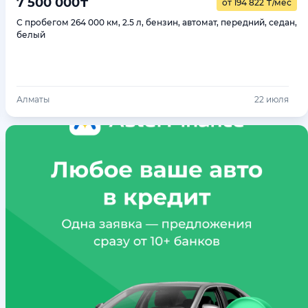
7 500 000
₸
от 194 822
₸
/мес
С пробегом 264 000 км, 2.5 л, бензин, автомат, передний, седан,
белый
Алматы
22 июля