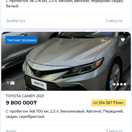
С пробегом 118 276 км, 2.5 л, бензин, автомат, передний, седан,
белый
Экибастуз
5 августа
Ч
астная продажа
11
TOYOTA CAMRY 2021
9 800 000
₸
от 254 567
₸
/мес
С пробегом 148 700 км, 2.5 л, Бензиновый, Автомат, Передний,
седан, серебристый
Актау
5 августа