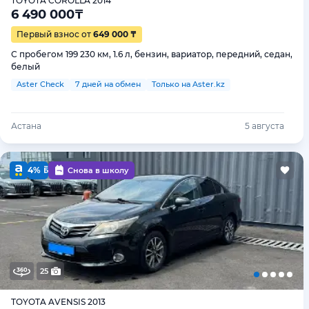
TOYOTA COROLLA 2014
6 490 000
₸
Первый взнос от
649 000 ₸
С пробегом 199 230 км, 1.6 л, бензин, вариатор, передний, седан,
белый
Aster Check
7 дней на обмен
Только на Aster.kz
Астана
5 августа
4%
Снова в школу
25
TOYOTA AVENSIS 2013