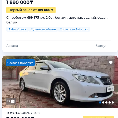
1 890 000
₸
Первый взнос от
189 000 ₸
С пробегом 699 975 км, 2.0 л, бензин, автомат, задний, седан,
белый
Aster Check
7 дней на обмен
Только на Aster.kz
Астана
6 августа
Ч
астная продажа
13
TOYOTA CAMRY 2012