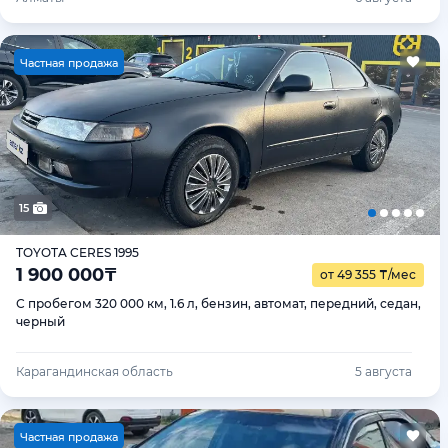
Ч
астная продажа
15
TOYOTA CERES 1995
1 900 000
₸
от 49 355
₸
/мес
С пробегом 320 000 км, 1.6 л, бензин, автомат, передний, седан,
черный
Карагандинская область
5 августа
Ч
астная продажа