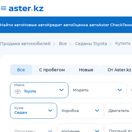
Найти авто
Новые авто
Кредит авто
Оценка авто
Aster Check
Техо
Купить 
Продажа автомобилей
Все
Седаны Toyota
Все
С пробегом
Новые
От Aster.kz
Марка
Модель
Toyota
Кузов
Коробка
Двигатель
Седан
Первый в
Продавец
Наличие