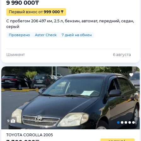
9 990 000
₸
Первый взнос от
999 000 ₸
С пробегом 206 497 км, 2.5 л, бензин, автомат, передний, седан,
серый
Проверено
Aster Check
7 дней на обмен
Шымкент
6 августа
9
TOYOTA COROLLA 2005