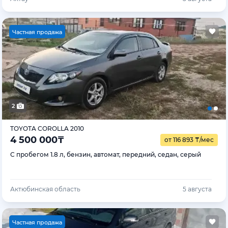
Ч
астная продажа
2
TOYOTA COROLLA 2010
4 500 000
₸
от 116 893
₸
/мес
С пробегом 1.8 л, бензин, автомат, передний, седан, серый
Актюбинская область
5 августа
Ч
астная продажа