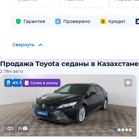
Гарантия
Проверено
Кредит
Свернуть
Продажа Toyota седаны в Казахстане
2 784
авто
4%
Снова в школу
25