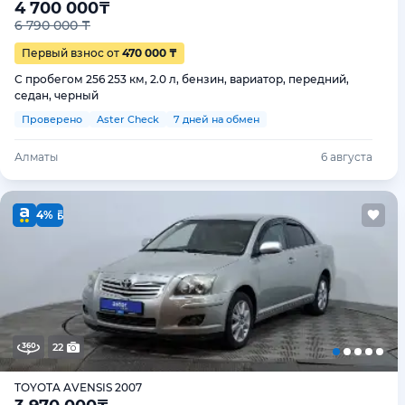
4 700 000
₸
6 790 000 ₸
Первый взнос от
470 000 ₸
С пробегом 256 253 км, 2.0 л, бензин, вариатор, передний,
седан, черный
Проверено
Aster Check
7 дней на обмен
Алматы
6 августа
4%
22
TOYOTA AVENSIS 2007