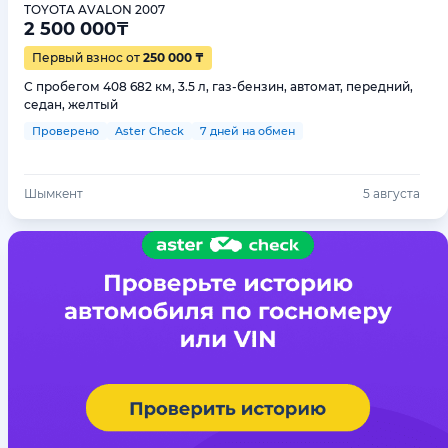
TOYOTA AVALON 2007
2 500 000
₸
Первый взнос от
250 000 ₸
С пробегом 408 682 км, 3.5 л, газ-бензин, автомат, передний,
седан, желтый
Проверено
Aster Check
7 дней на обмен
Шымкент
5 августа