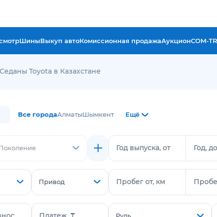
смотр
Шины
Выкуп авто
Комиссионная продажа
Аукцион
COM-T
Седаны Toyota в Казахстане
Все города
Алматы
Шымкент
Ещё
Год выпуска, от
Год, д
Поколение
Пробег от, км
Пробег
Привод
знос
Платеж, ₸
Руль