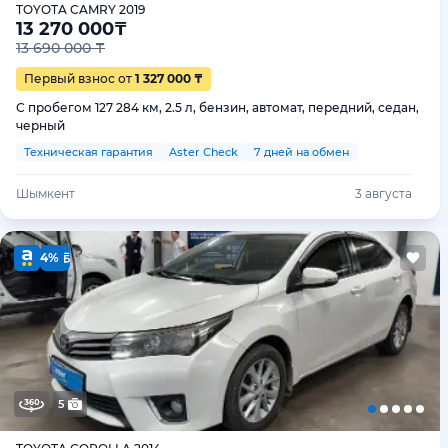
TOYOTA CAMRY 2019
13 270 000
₸
13 690 000 ₸
Первый взнос от
1 327 000 ₸
С пробегом 127 284 км, 2.5 л, бензин, автомат, передний, седан,
черный
Техническая гарантия
Aster Check
7 дней на обмен
Шымкент
3 августа
4%
5