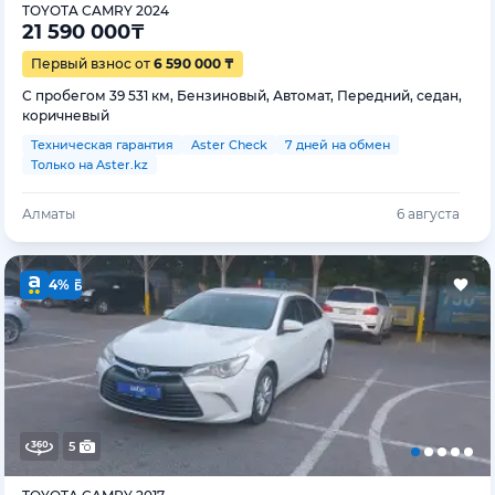
TOYOTA CAMRY 2024
21 590 000
₸
Первый взнос от
6 590 000 ₸
С пробегом 39 531 км, Бензиновый, Автомат, Передний, седан,
коричневый
Техническая гарантия
Aster Check
7 дней на обмен
Только на Aster.kz
Алматы
6 августа
4%
5