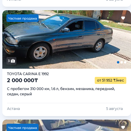
Ч
астная продажа
3
TOYOTA CARINA E 1992
2 000 000
₸
от 51 952
₸
/мес
С пробегом 310 000 км, 1.6 л, бензин, механика, передний,
седан, серый
Астана
5 августа
Ч
астная продажа