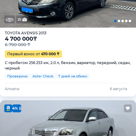
25
TOYOTA AVENSIS 2013
4 700 000
₸
6 790 000 ₸
Первый взнос от
470 000 ₸
С пробегом 256 253 км, 2.0 л, бензин, вариатор, передний, седан,
черный
Проверено
Aster Check
7 дней на обмен
Алматы
6 августа
4%