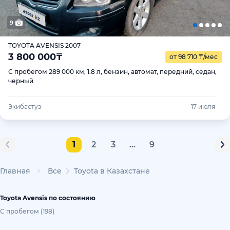
9
TOYOTA AVENSIS 2007
3 800 000
₸
от 98 710
₸
/мес
С пробегом 289 000 км, 1.8 л, бензин, автомат, передний, седан,
черный
Экибастуз
17 июля
1
2
3
...
9
Главная
Все
Toyota в Казахстане
Toyota Avensis по состоянию
С пробегом (198)