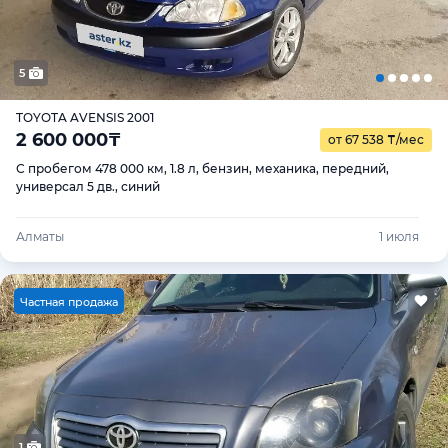
5
TOYOTA AVENSIS 2001
2 600 000
₸
от 67 538
₸
/мес
С пробегом 478 000 км, 1.8 л, бензин, механика, передний,
универсал 5 дв., синий
Алматы
1 июля
Ч
астная продажа
1