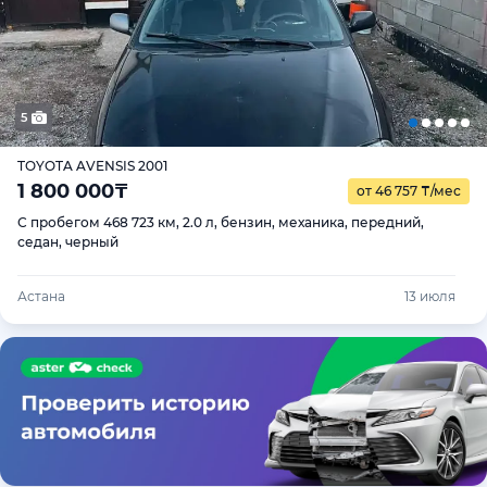
5
TOYOTA AVENSIS 2001
1 800 000
₸
от 46 757
₸
/мес
С пробегом 468 723 км, 2.0 л, бензин, механика, передний,
седан, черный
Астана
13 июля