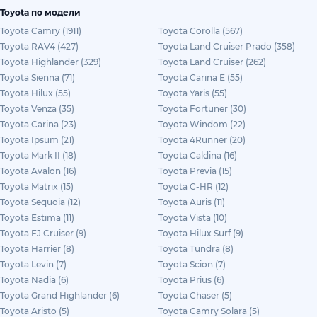
Toyota по модели
Toyota Camry (1911)
Toyota Corolla (567)
Toyota RAV4 (427)
Toyota Land Cruiser Prado (358)
Toyota Highlander (329)
Toyota Land Cruiser (262)
Toyota Sienna (71)
Toyota Carina E (55)
Toyota Hilux (55)
Toyota Yaris (55)
Toyota Venza (35)
Toyota Fortuner (30)
Toyota Carina (23)
Toyota Windom (22)
Toyota Ipsum (21)
Toyota 4Runner (20)
Toyota Mark II (18)
Toyota Caldina (16)
Toyota Avalon (16)
Toyota Previa (15)
Toyota Matrix (15)
Toyota C-HR (12)
Toyota Sequoia (12)
Toyota Auris (11)
Toyota Estima (11)
Toyota Vista (10)
Toyota FJ Cruiser (9)
Toyota Hilux Surf (9)
Toyota Harrier (8)
Toyota Tundra (8)
Toyota Levin (7)
Toyota Scion (7)
Toyota Nadia (6)
Toyota Prius (6)
Toyota Grand Highlander (6)
Toyota Chaser (5)
Toyota Aristo (5)
Toyota Camry Solara (5)