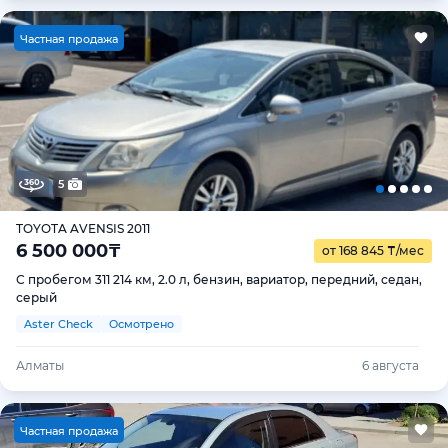
Ч
астная продажа
5
TOYOTA AVENSIS 2011
6 500 000
₸
от 168 845
₸
/мес
С пробегом 311 214 км, 2.0 л, бензин, вариатор, передний, седан,
серый
Aster Check
Осмотрено
Алматы
6 августа
Ч
астная продажа