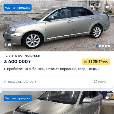
Ч
астная продажа
8
TOYOTA AVENSIS 2008
3 400 000
₸
от 88 319
₸
/мес
С пробегом 1.8 л, бензин, автомат, передний, седан, серый
Атырауская область
27 июля
Ч
астная продажа