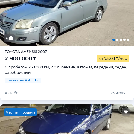
9
TOYOTA AVENSIS 2007
2 900 000
₸
от 75 331
₸
/мес
С пробегом 260 000 км, 2.0 л, бензин, автомат, передний, седан,
серебристый
Только на Aster.kz
Актобе
25 июля
Ч
астная продажа