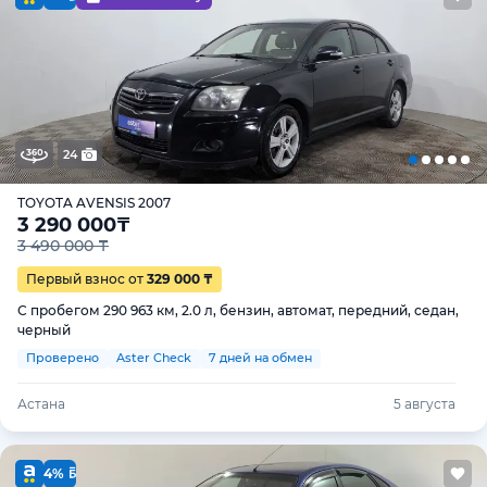
24
TOYOTA AVENSIS 2007
3 290 000
₸
3 490 000 ₸
Первый взнос от
329 000 ₸
С пробегом 290 963 км, 2.0 л, бензин, автомат, передний, седан,
черный
Проверено
Aster Check
7 дней на обмен
Астана
5 августа
4%