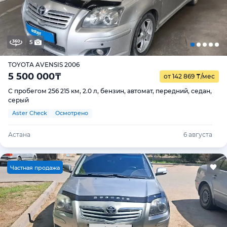
5
TOYOTA AVENSIS 2006
5 500 000
₸
от 142 869
₸
/мес
С пробегом 256 215 км, 2.0 л, бензин, автомат, передний, седан,
серый
Aster Check
Осмотрено
Астана
6 августа
Ч
астная продажа