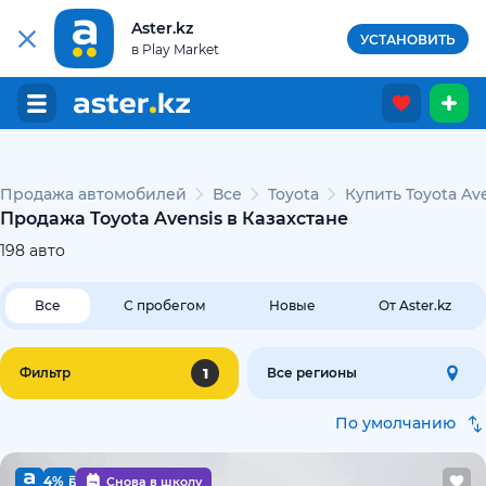
Aster.kz
УСТАНОВИТЬ
в Play Market
Продажа автомобилей
Все
Toyota
Купить Toyota Av
Продажа Toyota Avensis в Казахстане
198
авто
Все
С пробегом
Новые
От Aster.kz
1
Фильтр
Все регионы
По умолчанию
4%
Снова в школу