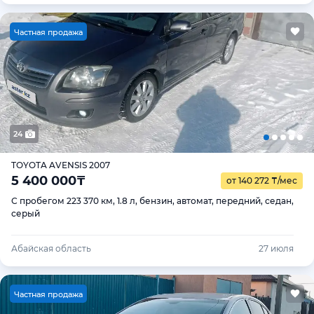
Ч
астная продажа
24
TOYOTA AVENSIS 2007
5 400 000
₸
от 140 272
₸
/мес
С пробегом 223 370 км, 1.8 л, бензин, автомат, передний, седан,
серый
Абайская область
27 июля
Ч
астная продажа