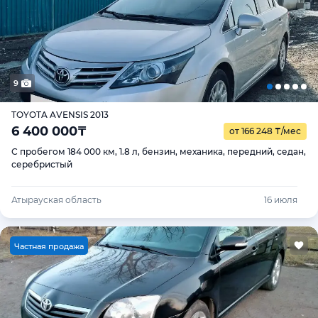
9
TOYOTA AVENSIS 2013
6 400 000
₸
от 166 248
₸
/мес
С пробегом 184 000 км, 1.8 л, бензин, механика, передний, седан,
серебристый
Атырауская область
16 июля
Ч
астная продажа