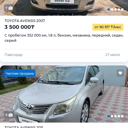
7
TOYOTA AVENSIS 2007
3 500 000
₸
от 90 917
₸
/мес
С пробегом 352 000 км, 1.8 л, бензин, механика, передний, седан,
серый
Павлодар
27 июля
Ч
астная продажа
9
TOYOTA AVENSIS 2011