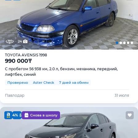
24
TOYOTA AVENSIS 1998
990 000
₸
С пробегом 56 938 км, 2.0 л, бензин, механика, передний,
лифтбек, синий
Проверено
Aster Check
7 дней на обмен
Павлодар
31 июля
4%
Снова в школу