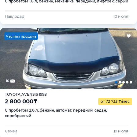
С пробегом 1.8 л, бензин, механика, передний, лифтбек, серый
Павлодар
10 июля
Ч
астная продажа
10
TOYOTA AVENSIS 1998
2 800 000
₸
от 72 733
₸
/мес
С пробегом 2.0 л, бензин, автомат, передний, седан,
серебристый
Семей
19 июля