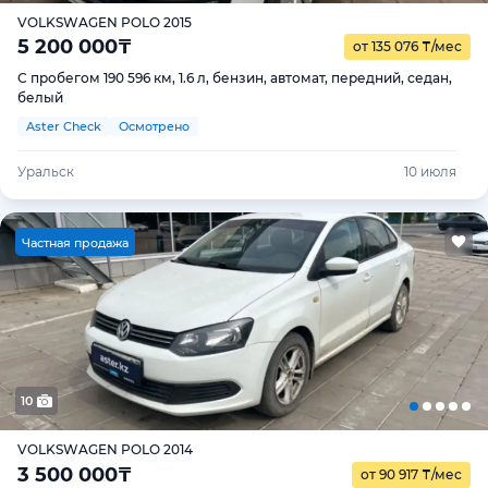
VOLKSWAGEN POLO 2015
5 200 000
₸
от 135 076
₸
/мес
С пробегом 190 596 км, 1.6 л, бензин, автомат, передний, седан,
белый
Aster Check
Осмотрено
Уральск
10 июля
Ч
астная продажа
10
VOLKSWAGEN POLO 2014
3 500 000
₸
от 90 917
₸
/мес