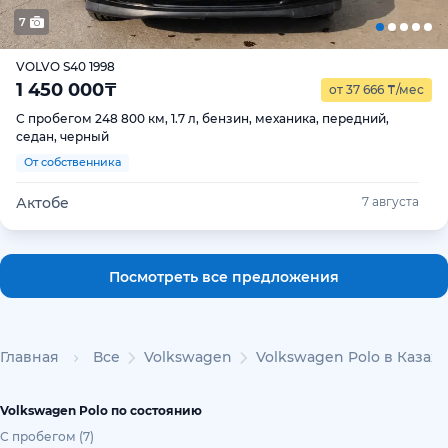
7
VOLVO S40 1998
1 450 000
₸
от 37 666
₸
/мес
С пробегом 248 800 км, 1.7 л, бензин, механика, передний,
седан, черный
От собственника
Актобе
7 августа
Посмотреть все предложения
Главная
Все
Volkswagen
Volkswagen Polo в Казах
Volkswagen Polo по состоянию
С пробегом (7)