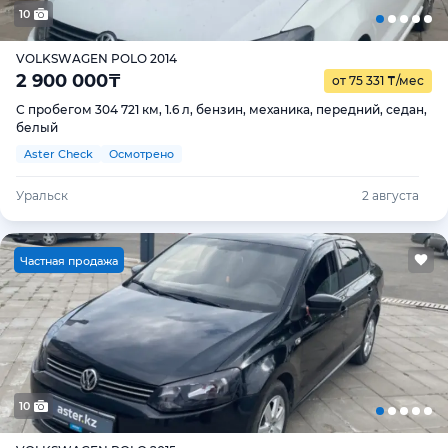
10
VOLKSWAGEN POLO 2014
2 900 000
₸
от 75 331
₸
/мес
С пробегом 304 721 км, 1.6 л, бензин, механика, передний, седан,
белый
Aster Check
Осмотрено
Уральск
2 августа
Ч
астная продажа
10