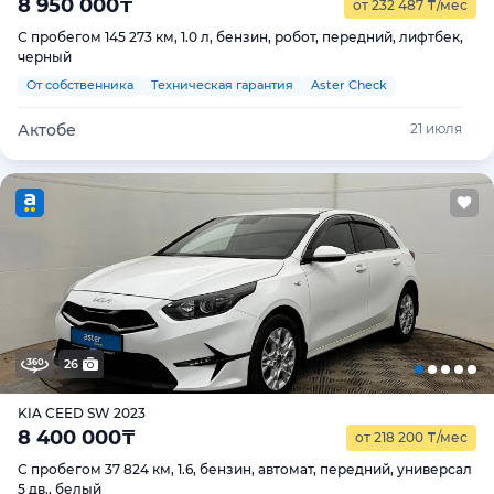
8 950 000
₸
от 232 487
₸
/мес
С пробегом 145 273 км, 1.0 л, бензин, робот, передний, лифтбек,
черный
От собственника
Техническая гарантия
Aster Check
Актобе
21 июля
26
KIA CEED SW 2023
8 400 000
₸
от 218 200
₸
/мес
С пробегом 37 824 км, 1.6, бензин, автомат, передний, универсал
5 дв., белый