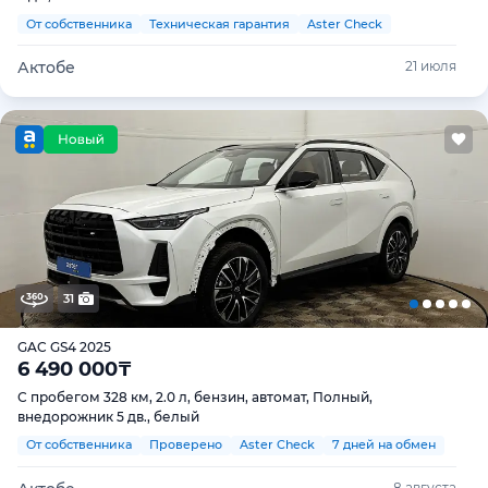
От собственника
Техническая гарантия
Aster Check
Актобе
21 июля
31
GAC GS4 2025
6 490 000
₸
С пробегом 328 км, 2.0 л, бензин, автомат, Полный,
внедорожник 5 дв., белый
От собственника
Проверено
Aster Check
7 дней на обмен
8 августа