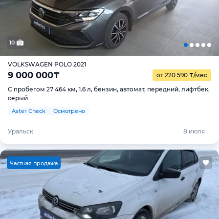
10
VOLKSWAGEN POLO 2021
9 000 000
₸
от 220 590
₸
/мес
С пробегом 27 464 км, 1.6 л, бензин, автомат, передний, лифтбек,
серый
Aster Check
Осмотрено
Уральск
8 июля
Ч
астная продажа