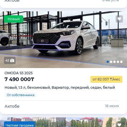
Актобе
42
OMODA S5 2025
7 490 000
₸
от 82 057
₸
/мес
Новый, 1.5 л, бензиновый, Вариатор, передний, седан, белый
От собственника
Актобе
18 июня
Ч
астная продажа