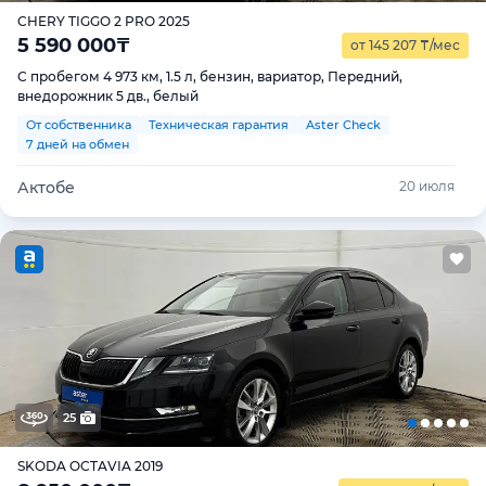
CHERY TIGGO 2 PRO 2025
5 590 000
₸
от 145 207
₸
/мес
С пробегом 4 973 км, 1.5 л, бензин, вариатор, Передний,
внедорожник 5 дв., белый
От собственника
Техническая гарантия
Aster Check
7 дней на обмен
Актобе
20 июля
25
SKODA OCTAVIA 2019