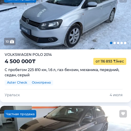
10
VOLKSWAGEN POLO 2014
4 500 000
₸
от 116 893
₸
/мес
С пробегом 225 810 км, 1.6 л, газ-бензин, механика, передний,
седан, серый
Aster Check
Осмотрено
Уральск
4 июля
Ч
астная продажа