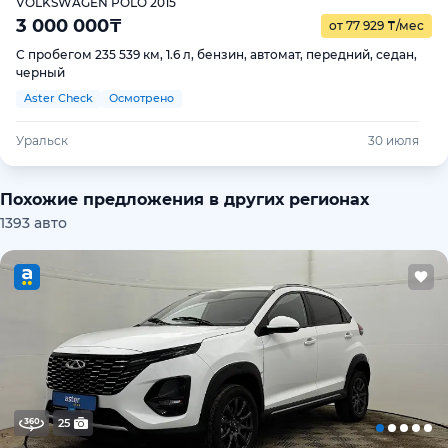
VOLKSWAGEN POLO 2015
3 000 000
₸
от 77 929
₸
/мес
С пробегом 235 539 км, 1.6 л, бензин, автомат, передний, седан,
черный
Aster Check
Осмотрено
Уральск
30 июля
Похожие предложения в других регионах
1393 авто
25