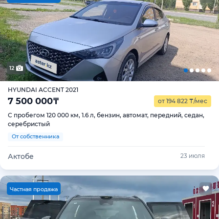
12
HYUNDAI ACCENT 2021
7 500 000
₸
от 194 822
₸
/мес
С пробегом 120 000 км, 1.6 л, бензин, автомат, передний, седан,
серебристый
От собственника
Актобе
23 июля
Ч
астная продажа