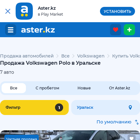
Aster.kz
УСТАНОВИТЬ
в Play Market
Продажа автомобилей
Все
Volkswagen
Купить Volk
Продажа Volkswagen Polo в Уральске
7
авто
Все
С пробегом
Новые
От Aster.kz
1
Фильтр
Уральск
По умолчанию
Ч
астная продажа