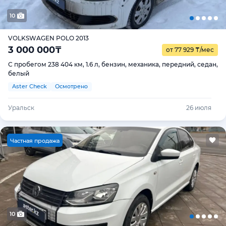
10
VOLKSWAGEN POLO 2013
3 000 000
₸
от 77 929
₸
/мес
С пробегом 238 404 км, 1.6 л, бензин, механика, передний, седан,
белый
Aster Check
Осмотрено
Уральск
26 июля
Ч
астная продажа
10