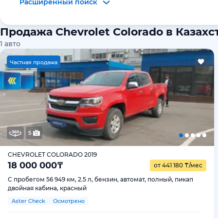
Расширенный поиск
Продажа Chevrolet Colorado в Казахс
1
авто
Ч
астная продажа
5
CHEVROLET COLORADO 2019
18 000 000
₸
от 441 180
₸
/мес
С пробегом 56 949 км, 2.5 л, бензин, автомат, полный, пикап
двойная кабина, красный
Aster Check
Осмотрено