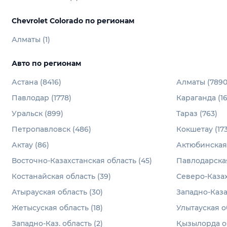
Chevrolet Colorado по регионам
Алматы (1)
Авто по регионам
Астана (8416)
Алматы (7890
Павлодар (1778)
Караганда (1
Уральск (899)
Тараз (763)
Петропавловск (486)
Кокшетау (173
Актау (86)
Актюбинская 
Восточно-Казахстанская область (45)
Павлодарская
Костанайская область (39)
Северо-Казах
Атырауская область (30)
Западно-Каза
Жетысуская область (18)
Улытауская об
Западно-Каз. область (2)
Қызылорда об