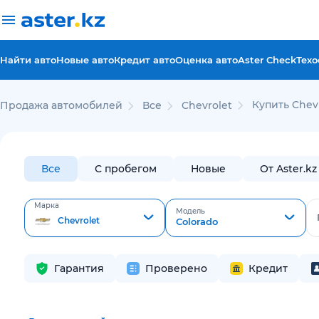
Найти авто
Новые авто
Кредит авто
Оценка авто
Aster Check
Техо
Купить Chevr
Продажа автомобилей
Все
Chevrolet
Все
С пробегом
Новые
От Aster.kz
Марка
Модель
Chevrolet
Colorado
Гарантия
Проверено
Кредит