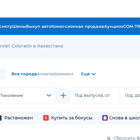
смотр
Шины
Выкуп авто
Комиссионная продажа
Аукцион
COM-T
olet Colorado в Казахстане
Все города
Алматы
Шымкент
Ещё
Год выпуска, от
Год, д
Поколение
Растаможен
Купить за бонусы
Снова в шко
Сбросить 