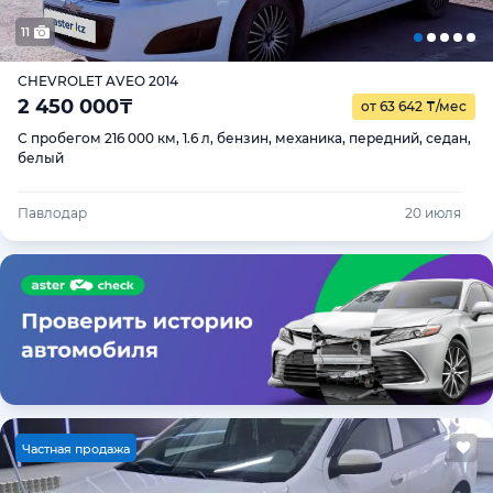
11
CHEVROLET AVEO 2014
2 450 000
₸
от 63 642
₸
/мес
С пробегом 216 000 км, 1.6 л, бензин, механика, передний, седан,
белый
Павлодар
20 июля
Ч
астная продажа