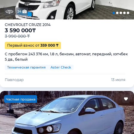
24
CHEVROLET CRUZE 2014
3 590 000
₸
3 990 000 ₸
Первый взнос от
359 000 ₸
С пробегом 243 376 км, 1.8 л, бензин, автомат, передний, хэтчбек
5 дв., белый
Техническая гарантия
Aster Check
Павлодар
13 июля
Ч
астная продажа