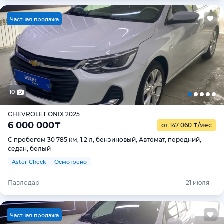
Ч
астная продажа
10
CHEVROLET ONIX 2025
6 000 000
₸
от 147 060
₸
/мес
С пробегом 30 785 км, 1.2 л, бензиновый, Автомат, передний,
седан, белый
Aster Check
Осмотрено
Павлодар
21 июля
Ч
астная продажа