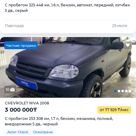
С пробегом 325 448 км, 1.6 л, бензин, автомат, передний, хэтчбек
5 дв., серый
Павлодар
29 июля
Ч
астная продажа
10
CHEVROLET NIVA 2008
3 000 000
₸
от 77 929
₸
/мес
С пробегом 253 308 км, 1.7 л, бензин, механика, полный,
внедорожник 5 дв., черный
Aster Check
Осмотрено