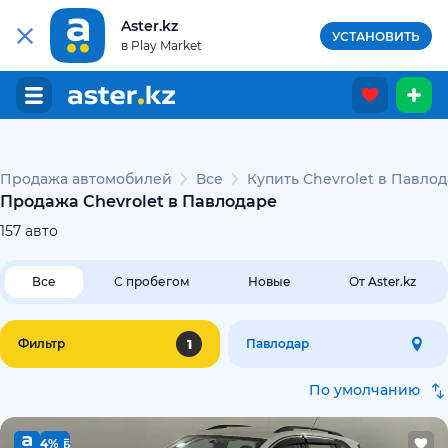
Aster.kz
УСТАНОВИТЬ
в Play Market
Продажа автомобилей
Все
Купить Chevrolet в Павло
Продажа Chevrolet в Павлодаре
157
авто
Все
С пробегом
Новые
От Aster.kz
1
Фильтр
Павлодар
По умолчанию
4%