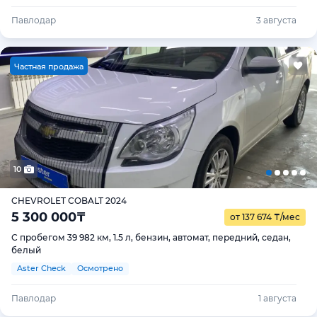
Павлодар
3 августа
Ч
астная продажа
10
CHEVROLET COBALT 2024
5 300 000
₸
от 137 674
₸
/мес
С пробегом 39 982 км, 1.5 л, бензин, автомат, передний, седан,
белый
Aster Check
Осмотрено
Павлодар
1 августа