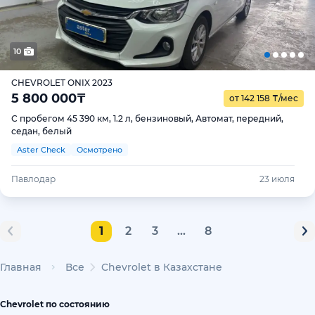
10
CHEVROLET ONIX 2023
5 800 000
₸
от 142 158
₸
/мес
С пробегом 45 390 км, 1.2 л, бензиновый, Автомат, передний,
седан, белый
Aster Check
Осмотрено
Павлодар
23 июля
1
2
3
...
8
Главная
Все
Chevrolet в Казахстане
Chevrolet по состоянию