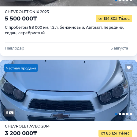
CHEVROLET ONIX 2023
5 500 000
₸
от 134 805
₸
/мес
С пробегом 88 000 км, 1.2 л, бензиновый, Автомат, передний,
седан, серебристый
Павлодар
5 августа
Ч
астная продажа
6
CHEVROLET AVEO 2014
3 200 000
₸
от 83 124
₸
/мес