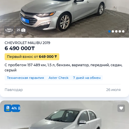
25
CHEVROLET MALIBU 2019
6 490 000
₸
Первый взнос от
649 000 ₸
С пробегом 157 489 км, 1.5 л, бензин, вариатор, передний, седан,
серый
Техническая гарантия
Aster Check
7 дней на обмен
Павлодар
26 июля
4%