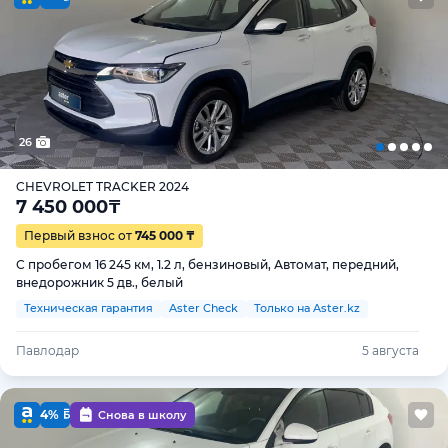
26
CHEVROLET TRACKER 2024
7 450 000
₸
Первый взнос от
745 000 ₸
С пробегом 16 245 км, 1.2 л, бензиновый, Автомат, передний,
внедорожник 5 дв., белый
Техническая гарантия
Aster Check
Только на Aster.kz
Павлодар
5 августа
4%
Снова в школу