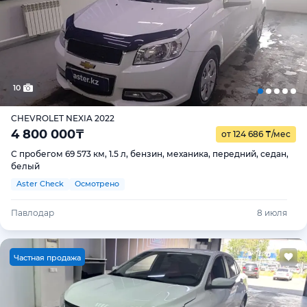
10
CHEVROLET NEXIA 2022
4 800 000
₸
от 124 686
₸
/мес
С пробегом 69 573 км, 1.5 л, бензин, механика, передний, седан,
белый
Aster Check
Осмотрено
Павлодар
8 июля
Ч
астная продажа