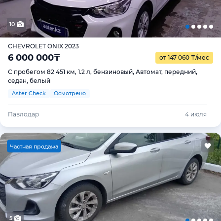
10
CHEVROLET ONIX 2023
6 000 000
₸
от 147 060
₸
/мес
С пробегом 82 451 км, 1.2 л, бензиновый, Автомат, передний,
седан, белый
Aster Check
Осмотрено
Павлодар
4 июля
Ч
астная продажа
5