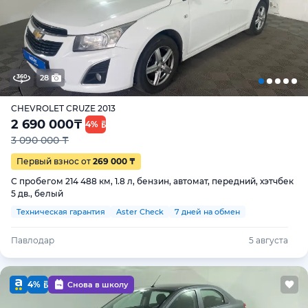
28
CHEVROLET CRUZE 2013
2 690 000
₸
4%
3 090 000 ₸
Первый взнос от
269 000 ₸
С пробегом 214 488 км, 1.8 л, бензин, автомат, передний, хэтчбек
5 дв., белый
Техническая гарантия
Aster Check
7 дней на обмен
Павлодар
5 августа
4%
Снова в школу