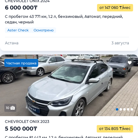
CHEVROLET ONIX 2024
6 000 000
₸
от 147 060
₸
/мес
С пробегом 43 771 км, 1.2 л, бензиновый, Автомат, передний,
седан, черный
Aster Check
Осмотрено
Астана
3 августа
Ч
астная продажа
10
CHEVROLET ONIX 2023
5 500 000
₸
от 134 805
₸
/мес
С пробегом 81 443 км, 1.2 л, бензиновый, Автомат, передний,