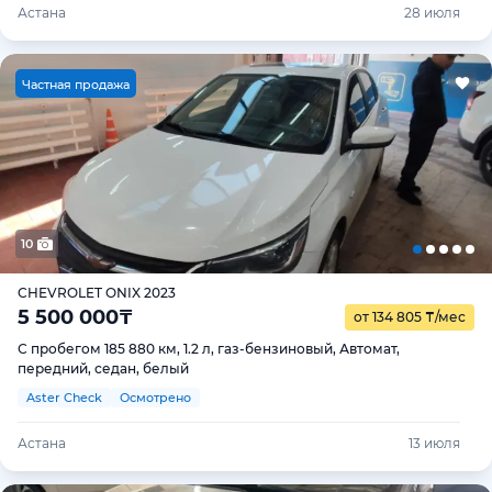
Астана
28 июля
Ч
астная продажа
10
CHEVROLET ONIX 2023
5 500 000
₸
от 134 805
₸
/мес
С пробегом 185 880 км, 1.2 л, газ-бензиновый, Автомат,
передний, седан, белый
Aster Check
Осмотрено
Астана
13 июля