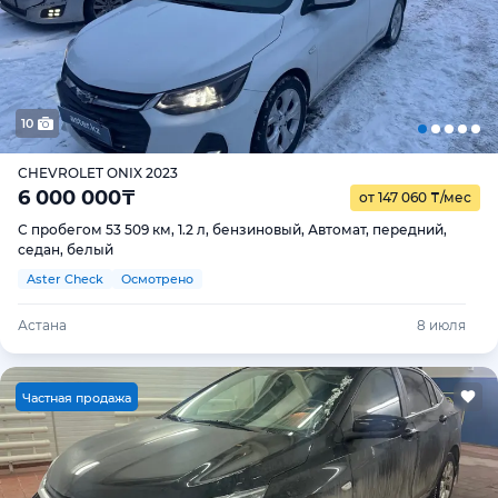
10
CHEVROLET ONIX 2023
6 000 000
₸
от 147 060
₸
/мес
С пробегом 53 509 км, 1.2 л, бензиновый, Автомат, передний,
седан, белый
Aster Check
Осмотрено
Астана
8 июля
Ч
астная продажа