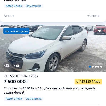
Aster Check
Осмотрено
Астана
23 июля
Ч
астная продажа
5
CHEVROLET ONIX 2023
7 500 000
₸
от 183 825
₸
/мес
С пробегом 84 687 км, 1.2 л, бензиновый, Автомат, передний,
седан, белый
Aster Check
Осмотрено