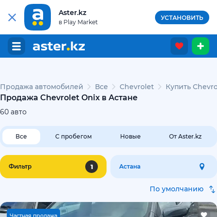
Aster.kz
УСТАНОВИТЬ
в Play Market
Продажа автомобилей
Все
Chevrolet
Купить Chevro
Продажа Chevrolet Onix в Астане
60
авто
Все
С пробегом
Новые
От Aster.kz
1
Фильтр
Астана
По умолчанию
Ч
астная продажа