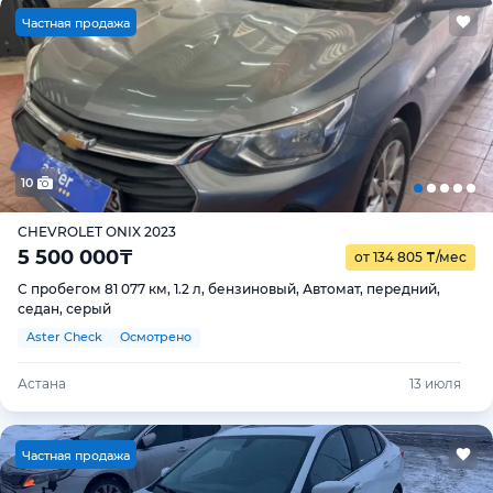
Ч
астная продажа
10
CHEVROLET ONIX 2023
5 500 000
₸
от 134 805
₸
/мес
С пробегом 81 077 км, 1.2 л, бензиновый, Автомат, передний,
седан, серый
Aster Check
Осмотрено
Астана
13 июля
Ч
астная продажа