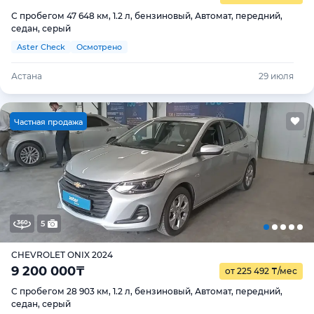
С пробегом 47 648 км, 1.2 л, бензиновый, Автомат, передний,
седан, серый
Aster Check
Осмотрено
Астана
29 июля
Ч
астная продажа
5
CHEVROLET ONIX 2024
9 200 000
₸
от 225 492
₸
/мес
С пробегом 28 903 км, 1.2 л, бензиновый, Автомат, передний,
седан, серый