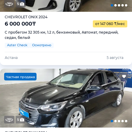
5
CHEVROLET ONIX 2024
6 000 000
₸
от 147 060
₸
/мес
С пробегом 32 305 км, 1.2 л, бензиновый, Автомат, передний,
седан, белый
Aster Check
Осмотрено
Астана
5 августа
Ч
астная продажа
5