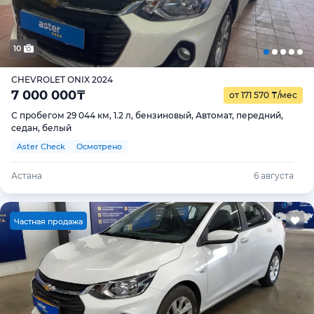
10
CHEVROLET ONIX 2024
7 000 000
₸
от 171 570
₸
/мес
С пробегом 29 044 км, 1.2 л, бензиновый, Автомат, передний,
седан, белый
Aster Check
Осмотрено
Астана
6 августа
Ч
астная продажа