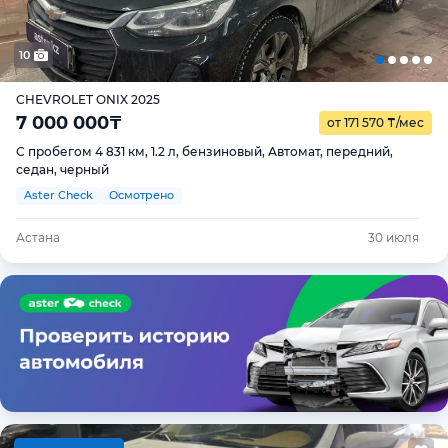
10
CHEVROLET ONIX 2025
7 000 000
₸
от 171 570
₸
/мес
С пробегом 4 831 км, 1.2 л, бензиновый, Автомат, передний,
седан, черный
Aster Check
Осмотрено
Астана
30 июля