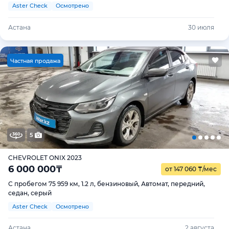
Aster Check
Осмотрено
Астана
30 июля
Ч
астная продажа
5
CHEVROLET ONIX 2023
6 000 000
₸
от 147 060
₸
/мес
С пробегом 75 959 км, 1.2 л, бензиновый, Автомат, передний,
седан, серый
Aster Check
Осмотрено
Астана
2 августа