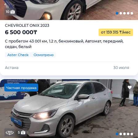
10
CHEVROLET ONIX 2023
6 500 000
₸
от 159 315
₸
/мес
С пробегом 43 001 км, 1.2 л, бензиновый, Автомат, передний,
седан, белый
Aster Check
Осмотрено
Астана
30 июля
Ч
астная продажа
5