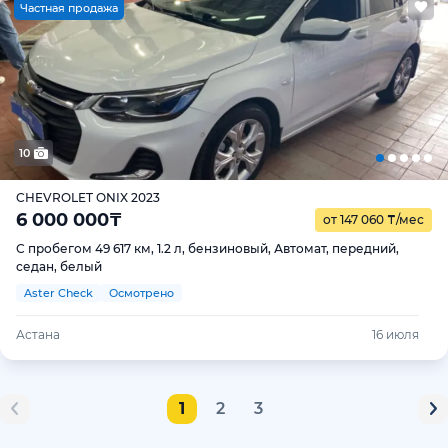
Ч
астная продажа
10
CHEVROLET ONIX 2023
6 000 000
₸
от 147 060
₸
/мес
С пробегом 49 617 км, 1.2 л, бензиновый, Автомат, передний,
седан, белый
Aster Check
Осмотрено
Астана
16 июля
1
2
3