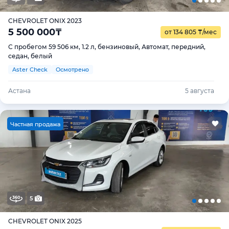
CHEVROLET ONIX 2023
5 500 000
₸
от 134 805
₸
/мес
С пробегом 59 506 км, 1.2 л, бензиновый, Автомат, передний,
седан, белый
Aster Check
Осмотрено
Астана
5 августа
Ч
астная продажа
5
CHEVROLET ONIX 2025