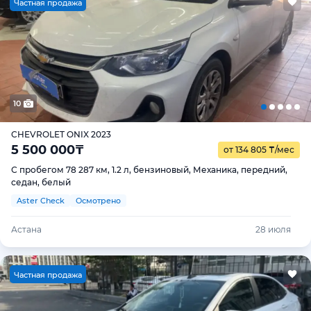
Ч
астная продажа
10
CHEVROLET ONIX 2023
5 500 000
₸
от 134 805
₸
/мес
С пробегом 78 287 км, 1.2 л, бензиновый, Механика, передний,
седан, белый
Aster Check
Осмотрено
Астана
28 июля
Ч
астная продажа