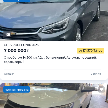
1
CHEVROLET ONIX 2025
7 000 000
₸
от 171 570
₸
/мес
С пробегом 14 500 км, 1.2 л, бензиновый, Автомат, передний,
седан, серый
Астана
7 июля
Ч
астная продажа