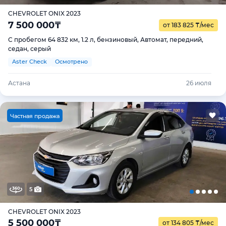
CHEVROLET ONIX 2023
7 500 000
₸
от 183 825
₸
/мес
С пробегом 64 832 км, 1.2 л, бензиновый, Автомат, передний,
седан, серый
Aster Check
Осмотрено
Астана
26 июля
Ч
астная продажа
5
CHEVROLET ONIX 2023
5 500 000
₸
от 134 805
₸
/мес