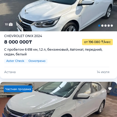
10
CHEVROLET ONIX 2024
8 000 000
₸
от 196 080
₸
/мес
С пробегом 6 618 км, 1.2 л, бензиновый, Автомат, передний,
седан, белый
Aster Check
Осмотрено
Астана
14 июля
Ч
астная продажа