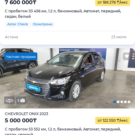
7 600 000
₸
от 186 276
₸
/мес
С пробегом 53 456 км, 1.2 л, бензиновый, Автомат, передний,
седан, белый
Aster Check
Осмотрено
Астана
23 июля
Ч
астная продажа
5
CHEVROLET ONIX 2023
5 000 000
₸
от 122 550
₸
/мес
С пробегом 53 552 км, 1.2 л, бензиновый, Автомат, передний,
седан, черный