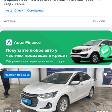
седан, серый
Aster Check
Осмотрено
Астана
15 июля
Ч
астная продажа
5