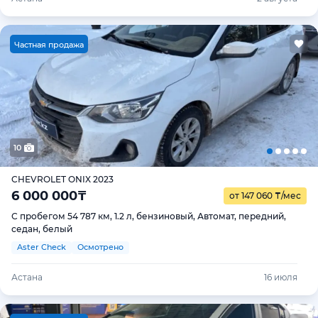
Ч
астная продажа
10
CHEVROLET ONIX 2023
6 000 000
₸
от 147 060
₸
/мес
С пробегом 54 787 км, 1.2 л, бензиновый, Автомат, передний,
седан, белый
Aster Check
Осмотрено
Астана
16 июля