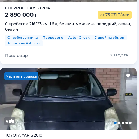
CHEVROLET AVEO 2014
2 890 000
₸
от 75 071
₸
/мес
С пробегом 216 123 км, 1.6 л, бензин, механика, передний, седан,
белый
От собственника
Проверено
Aster Check
7 дней на обмен
Только на Aster.kz
Павлодар
7 августа
Ч
астная продажа
6
TOYOTA YARIS 2010