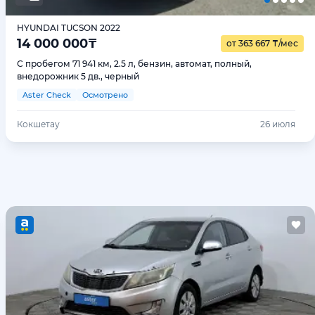
HYUNDAI TUCSON 2022
14 000 000
₸
от 363 667
₸
/мес
С пробегом 71 941 км, 2.5 л, бензин, автомат, полный,
внедорожник 5 дв., черный
Aster Check
Осмотрено
Кокшетау
26 июля