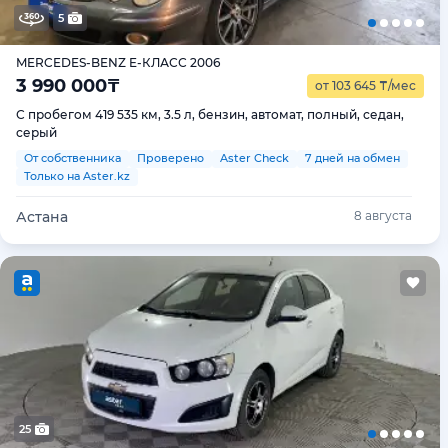
5
MERCEDES-BENZ E-КЛАСС 2006
3 990 000
₸
от 103 645
₸
/мес
С пробегом 419 535 км, 3.5 л, бензин, автомат, полный, седан,
серый
От собственника
Проверено
Aster Check
7 дней на обмен
Только на Aster.kz
Астана
8 августа
25