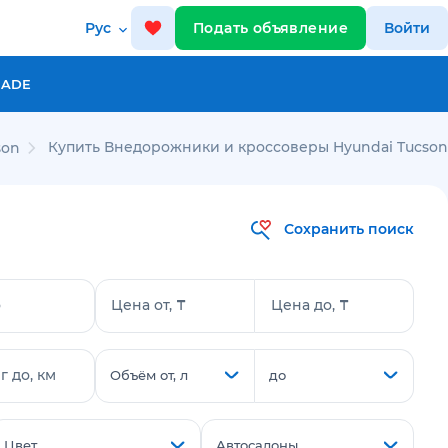
Рус
Подать объявление
Войти
RADE
Купить Внедорожники и кроссоверы Hyundai Tucson
son
Сохранить поиск
о
Цена от, ₸
Цена до, ₸
 до, км
Объём от, л
до
Цвет
Автосалоны