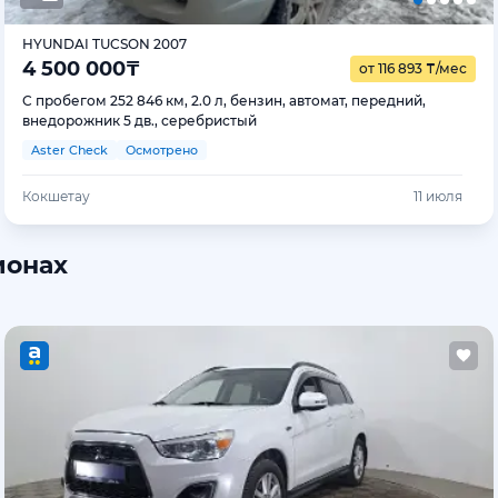
HYUNDAI TUCSON 2007
4 500 000
₸
от 116 893
₸
/мес
С пробегом 252 846 км, 2.0 л, бензин, автомат, передний,
внедорожник 5 дв., серебристый
Aster Check
Осмотрено
Кокшетау
11 июля
ионах