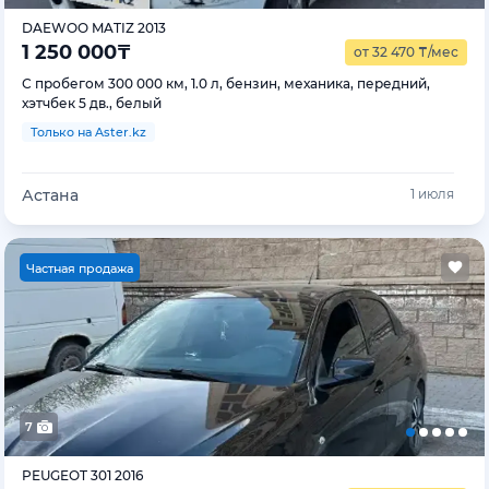
DAEWOO MATIZ 2013
1 250 000
₸
от 32 470
₸
/мес
С пробегом 300 000 км, 1.0 л, бензин, механика, передний,
хэтчбек 5 дв., белый
Только на Aster.kz
Астана
1 июля
Ч
астная продажа
7
PEUGEOT 301 2016