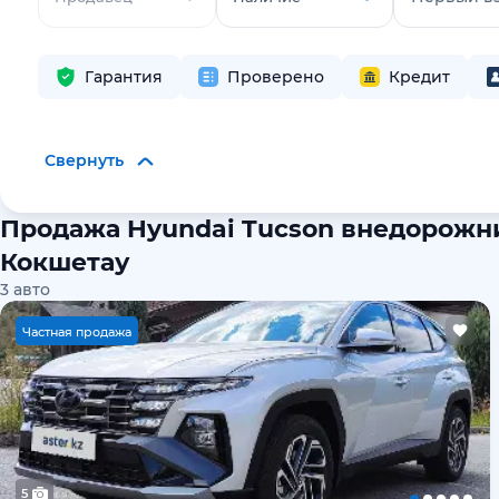
Гарантия
Проверено
Кредит
Свернуть
Продажа Hyundai Tucson внедорожн
Кокшетау
3
авто
Ч
астная продажа
5