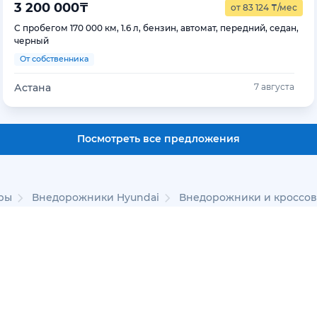
3 200 000
₸
от 83 124
₸
/мес
С пробегом 170 000 км, 1.6 л, бензин, автомат, передний, седан,
черный
От собственника
Астана
7 августа
Посмотреть все предложения
ры
Внедорожники Hyundai
Внедорожники и кроссове