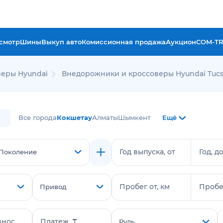
смотр
Шины
Выкуп авто
Комиссионная продажа
Аукцион
COM-T
еры Hyundai
Внедорожники и кроссоверы Hyundai Tuc
Все города
Кокшетау
Алматы
Шымкент
Ещё
Год выпуска, от
Год, д
Поколение
Пробег от, км
Пробег
Привод
знос
Платеж, ₸
Руль