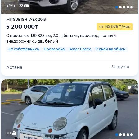
22
MITSUBISHI ASX 2013
5 200 000
₸
от 135 076
₸
/мес
С пробегом 130 828 км, 2.0 л, бензин, вариатор, полный,
внедорожник 5 дв., белый
От собственника
Проверено
Aster Check
7 дней на обмен
Астана
5 августа
10