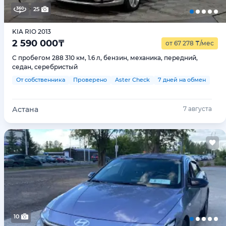
25
KIA RIO 2013
2 590 000
₸
от 67 278
₸
/мес
С пробегом 288 310 км, 1.6 л, бензин, механика, передний,
седан, серебристый
От собственника
Проверено
Aster Check
7 дней на обмен
Астана
7 августа
10