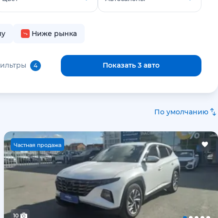
лу
Ниже рынка
фильтры
Показать 3 авто
4
По умолчанию
Ч
астная продажа
10