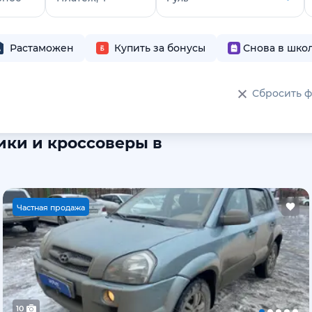
Растаможен
Купить за бонусы
Снова в шко
Сбросить 
ики и кроссоверы в
Ч
астная продажа
10