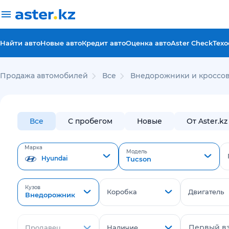
Найти авто
Новые авто
Кредит авто
Оценка авто
Aster Check
Техо
Продажа автомобилей
Все
Внедорожники и кроссов
Все
С пробегом
Новые
От Aster.kz
Марка
Модель
Hyundai
Tucson
Кузов
Коробка
Двигатель
Внедорожник
Первый в
Продавец
Наличие