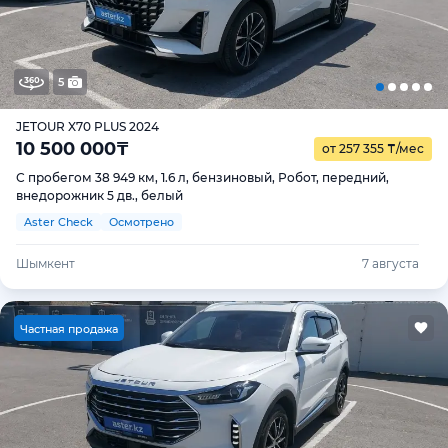
5
JETOUR X70 PLUS 2024
10 500 000
₸
от 257 355
₸
/мес
С пробегом 38 949 км, 1.6 л, бензиновый, Робот, передний,
внедорожник 5 дв., белый
Aster Check
Осмотрено
Шымкент
7 августа
Ч
астная продажа