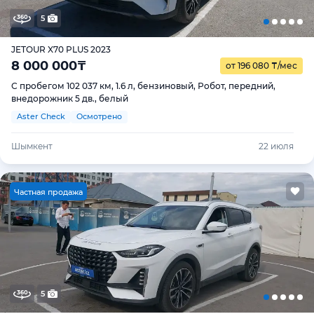
5
JETOUR X70 PLUS 2023
8 000 000
₸
от 196 080
₸
/мес
С пробегом 102 037 км, 1.6 л, бензиновый, Робот, передний,
внедорожник 5 дв., белый
Aster Check
Осмотрено
Шымкент
22 июля
Ч
астная продажа
5