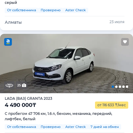
серый
От собственника
Проверено
Aster Check
Алматы
23 июля
25
LADA (ВАЗ) GRANTA 2023
4 490 000
₸
от 116 633
₸
/мес
С пробегом 47 706 км, 1.6 л, бензин, механика, передний,
лифтбек, белый
От собственника
Проверено
Aster Check
7 дней на обмен