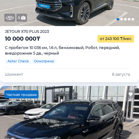
5
JETOUR X70 PLUS 2023
10 000 000
₸
от 245 100
₸
/мес
С пробегом 10 036 км, 1.6 л, бензиновый, Робот, передний,
внедорожник 5 дв., черный
Aster Check
Осмотрено
Шымкент
8 августа
Ч
астная продажа