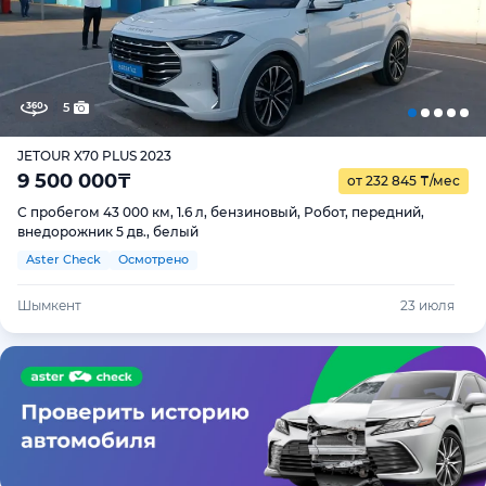
5
JETOUR X70 PLUS 2023
9 500 000
₸
от 232 845
₸
/мес
С пробегом 43 000 км, 1.6 л, бензиновый, Робот, передний,
внедорожник 5 дв., белый
Aster Check
Осмотрено
Шымкент
23 июля