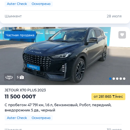
Aster Check
Осмотрено
Шымкент
28 июля
Ч
астная продажа
5
JETOUR X70 PLUS 2023
11 500 000
₸
от 281 865
₸
/мес
С пробегом 47 791 км, 1.6 л, бензиновый, Робот, передний,
внедорожник 5 дв., черный
Aster Check
Осмотрено
Шымкент
30 июля