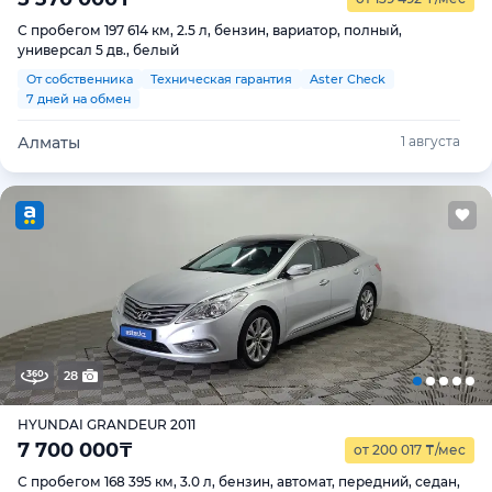
С пробегом 197 614 км, 2.5 л, бензин, вариатор, полный,
универсал 5 дв., белый
От собственника
Техническая гарантия
Aster Check
7 дней на обмен
Алматы
1 августа
28
HYUNDAI GRANDEUR 2011
7 700 000
₸
от 200 017
₸
/мес
С пробегом 168 395 км, 3.0 л, бензин, автомат, передний, седан,