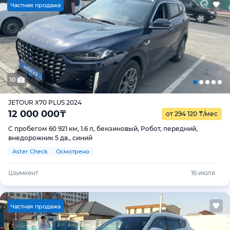
Ч
астная продажа
10
JETOUR X70 PLUS 2024
12 000 000
₸
от 294 120
₸
/мес
С пробегом 60 921 км, 1.6 л, бензиновый, Робот, передний,
внедорожник 5 дв., синий
Aster Check
Осмотрено
Шымкент
16 июля
Ч
астная продажа