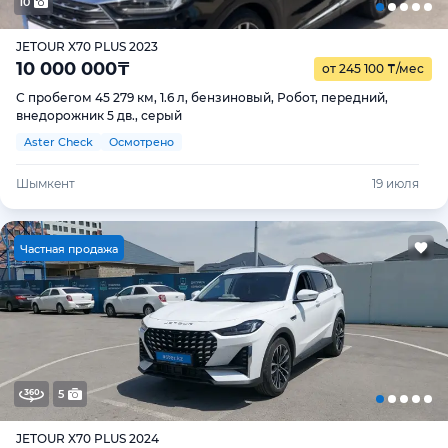
10
JETOUR X70 PLUS 2023
10 000 000
₸
от 245 100
₸
/мес
С пробегом 45 279 км, 1.6 л, бензиновый, Робот, передний,
внедорожник 5 дв., серый
Aster Check
Осмотрено
Шымкент
19 июля
Ч
астная продажа
5
JETOUR X70 PLUS 2024