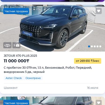
Ч
астная продажа
5
JETOUR X70 PLUS 2025
11 000 000
₸
от 269 610
₸
/мес
С пробегом 30 079 км, 1.5 л, Бензиновый, Робот, Передний,
внедорожник 5 дв., черный
Aster Check
Осмотрено
Шымкент
16 июля
Ч
астная продажа