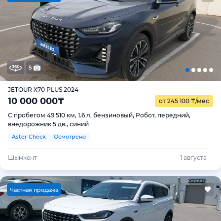
5
JETOUR X70 PLUS 2024
10 000 000
₸
от 245 100
₸
/мес
С пробегом 49 510 км, 1.6 л, бензиновый, Робот, передний,
внедорожник 5 дв., синий
Aster Check
Осмотрено
Шымкент
1 августа
Ч
астная продажа