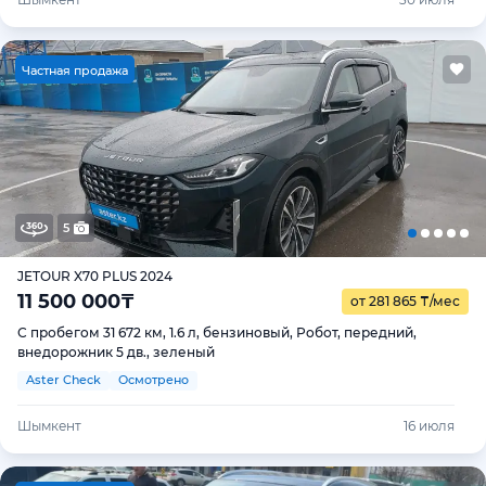
Ч
астная продажа
5
JETOUR X70 PLUS 2024
11 500 000
₸
от 281 865
₸
/мес
С пробегом 31 672 км, 1.6 л, бензиновый, Робот, передний,
внедорожник 5 дв., зеленый
Aster Check
Осмотрено
Шымкент
16 июля