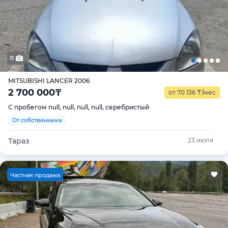
11
MITSUBISHI LANCER 2006
2 700 000
₸
от 70 136
₸
/мес
С пробегом null, null, null, null, серебристый
От собственника
Тараз
23 июля
Ч
астная продажа