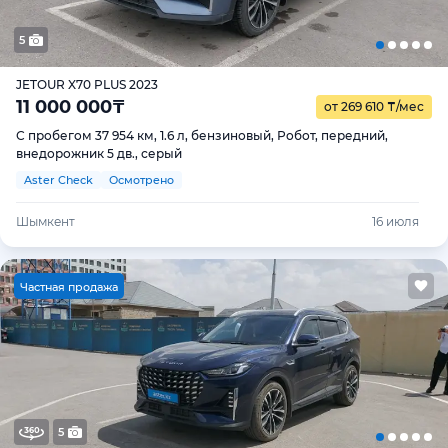
5
JETOUR X70 PLUS 2023
11 000 000
₸
от 269 610
₸
/мес
С пробегом 37 954 км, 1.6 л, бензиновый, Робот, передний,
внедорожник 5 дв., серый
Aster Check
Осмотрено
Шымкент
16 июля
Ч
астная продажа
5