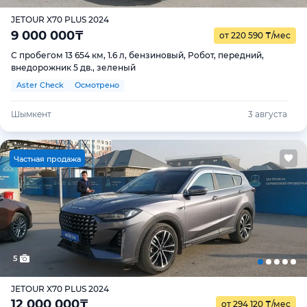
JETOUR X70 PLUS 2024
9 000 000
₸
от 220 590
₸
/мес
С пробегом 13 654 км, 1.6 л, бензиновый, Робот, передний,
внедорожник 5 дв., зеленый
Aster Check
Осмотрено
Шымкент
3 августа
Ч
астная продажа
5
JETOUR X70 PLUS 2024
12 000 000
₸
от 294 120
₸
/мес