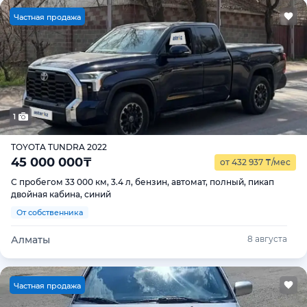
Ч
астная продажа
1
TOYOTA TUNDRA 2022
45 000 000
₸
от 432 937
₸
/мес
С пробегом 33 000 км, 3.4 л, бензин, автомат, полный, пикап
двойная кабина, синий
От собственника
Алматы
8 августа
Ч
астная продажа