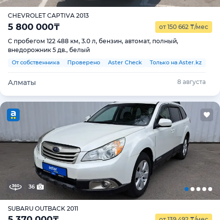
CHEVROLET CAPTIVA 2013
5 800 000
₸
от 150 662
₸
/мес
С пробегом 122 488 км, 3.0 л, бензин, автомат, полный,
внедорожник 5 дв., белый
От собственника
Проверено
Aster Check
Только на Aster.kz
Алматы
8 августа
36
SUBARU OUTBACK 2011
5 370 000
₸
от 139 492
₸
/мес