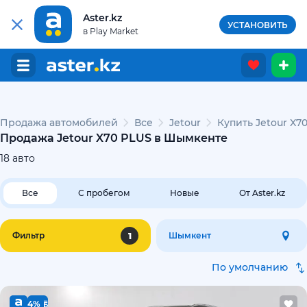
Aster.kz
УСТАНОВИТЬ
в Play Market
Продажа автомобилей
Все
Jetour
Купить Jetour X
Продажа Jetour X70 PLUS в Шымкенте
18
авто
Все
С пробегом
Новые
От Aster.kz
1
Фильтр
Шымкент
По умолчанию
4%