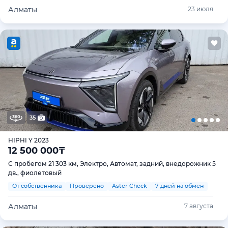
Алматы
23 июля
35
HIPHI Y 2023
12 500 000
₸
С пробегом 21 303 км, Электро, Автомат, задний, внедорожник 5
дв., фиолетовый
От собственника
Проверено
Aster Check
7 дней на обмен
Алматы
7 августа