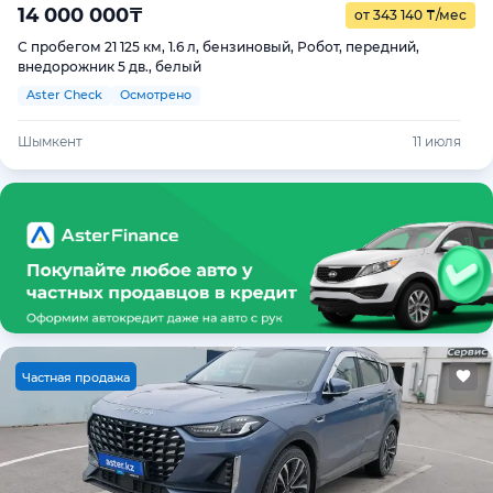
14 000 000
₸
от 343 140
₸
/мес
С пробегом 21 125 км, 1.6 л, бензиновый, Робот, передний,
внедорожник 5 дв., белый
Aster Check
Осмотрено
Шымкент
11 июля
Ч
астная продажа