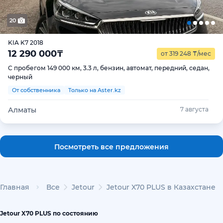
20
KIA K7 2018
12 290 000
₸
от 319 248
₸
/мес
С пробегом 149 000 км, 3.3 л, бензин, автомат, передний, седан,
черный
От собственника
Только на Aster.kz
Алматы
7 августа
Посмотреть все предложения
Главная
Все
Jetour
Jetour X70 PLUS в Казахстане
Jetour X70 PLUS по состоянию