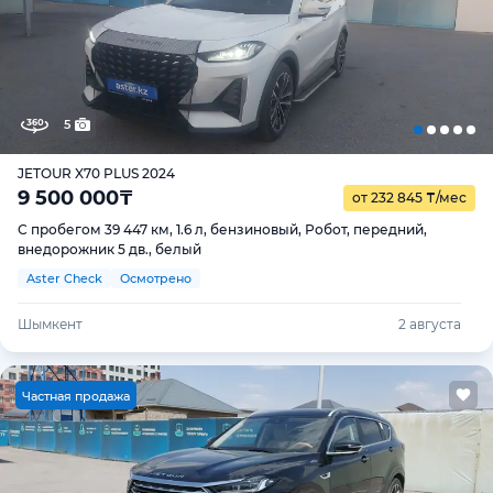
5
JETOUR X70 PLUS 2024
9 500 000
₸
от 232 845
₸
/мес
С пробегом 39 447 км, 1.6 л, бензиновый, Робот, передний,
внедорожник 5 дв., белый
Aster Check
Осмотрено
Шымкент
2 августа
Ч
астная продажа