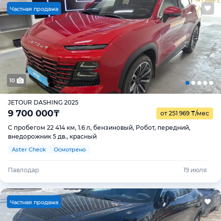
Ч
астная продажа
10
JETOUR DASHING 2025
9 700 000
₸
от 251 969
₸
/мес
С пробегом 22 414 км, 1.6 л, бензиновый, Робот, передний,
внедорожник 5 дв., красный
Aster Check
Осмотрено
Павлодар
19 июля
Ч
астная продажа