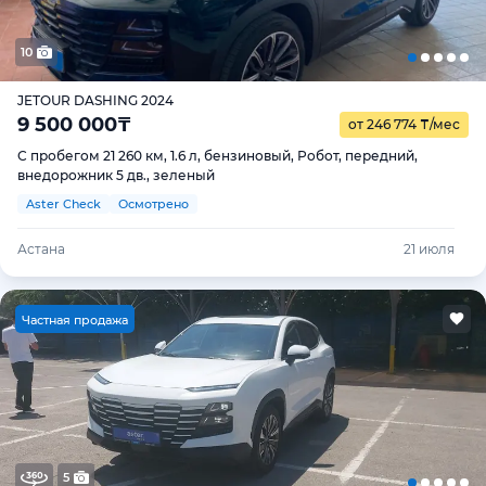
10
JETOUR DASHING 2024
9 500 000
₸
от 246 774
₸
/мес
С пробегом 21 260 км, 1.6 л, бензиновый, Робот, передний,
внедорожник 5 дв., зеленый
Aster Check
Осмотрено
Астана
21 июля
Ч
астная продажа
5