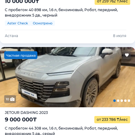
10 000 000
₸
от 259 762
₸
/мес
С пробегом 40 898 км, 1.6 л, бензиновый, Робот, передний,
внедорожник 5 дв., черный
Aster Check
Осмотрено
Астана
8 июля
Ч
астная продажа
10
JETOUR DASHING 2023
9 000 000
₸
от 233 786
₸
/мес
С пробегом 44 308 км, 1.6 л, бензиновый, Робот, передний,
внедорожник 5 дв., серый