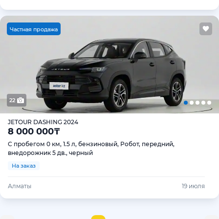
Ч
астная продажа
22
JETOUR DASHING 2024
8 000 000
₸
С пробегом 0 км, 1.5 л, бензиновый, Робот, передний,
внедорожник 5 дв., черный
На заказ
Алматы
19 июля