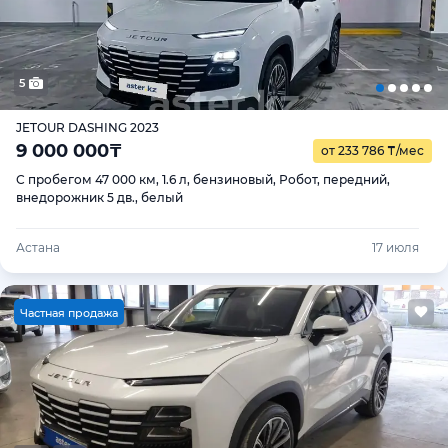
5
JETOUR DASHING 2023
9 000 000
₸
от 233 786
₸
/мес
С пробегом 47 000 км, 1.6 л, бензиновый, Робот, передний,
внедорожник 5 дв., белый
Астана
17 июля
Ч
астная продажа