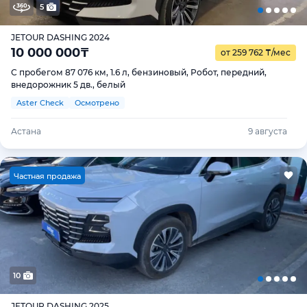
5
JETOUR DASHING 2024
10 000 000
₸
от 259 762
₸
/мес
С пробегом 87 076 км, 1.6 л, бензиновый, Робот, передний,
внедорожник 5 дв., белый
Aster Check
Осмотрено
Астана
9 августа
Ч
астная продажа
10
JETOUR DASHING 2025