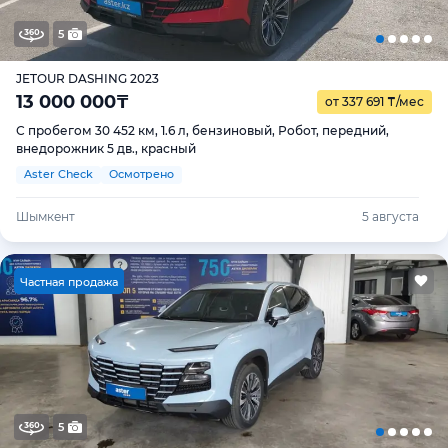
5
JETOUR DASHING 2023
13 000 000
₸
от 337 691
₸
/мес
С пробегом 30 452 км, 1.6 л, бензиновый, Робот, передний,
внедорожник 5 дв., красный
Aster Check
Осмотрено
Шымкент
5 августа
Ч
астная продажа
5