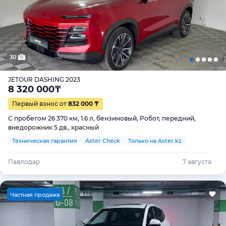
30
JETOUR DASHING 2023
8 320 000
₸
Первый взнос от
832 000 ₸
С пробегом 26 370 км, 1.6 л, бензиновый, Робот, передний,
внедорожник 5 дв., красный
Техническая гарантия
Aster Check
Только на Aster.kz
Павлодар
7 августа
Ч
астная продажа