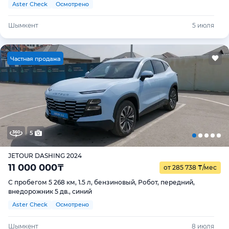
Aster Check
Осмотрено
Шымкент
5 июля
Ч
астная продажа
5
JETOUR DASHING 2024
11 000 000
₸
от 285 738
₸
/мес
С пробегом 5 268 км, 1.5 л, бензиновый, Робот, передний,
внедорожник 5 дв., синий
Aster Check
Осмотрено
Шымкент
8 июля