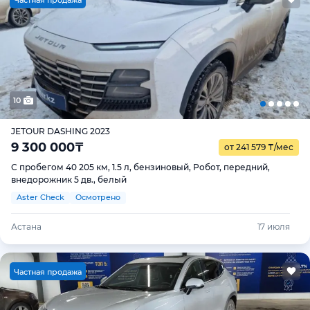
Ч
астная продажа
10
JETOUR DASHING 2023
9 300 000
₸
от 241 579
₸
/мес
С пробегом 40 205 км, 1.5 л, бензиновый, Робот, передний,
внедорожник 5 дв., белый
Aster Check
Осмотрено
Астана
17 июля
Ч
астная продажа