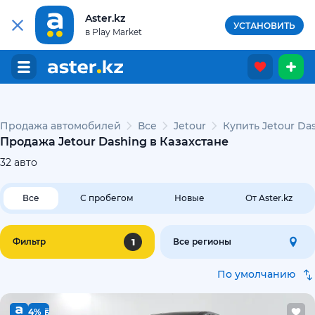
Aster.kz
УСТАНОВИТЬ
в Play Market
Продажа автомобилей
Все
Jetour
Купить Jetour Da
Продажа Jetour Dashing в Казахстане
32
авто
Все
С пробегом
Новые
От Aster.kz
1
Фильтр
Все регионы
По умолчанию
4%