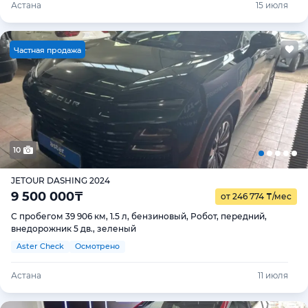
Астана
15 июля
Ч
астная продажа
10
JETOUR DASHING 2024
9 500 000
₸
от 246 774
₸
/мес
С пробегом 39 906 км, 1.5 л, бензиновый, Робот, передний,
внедорожник 5 дв., зеленый
Aster Check
Осмотрено
Астана
11 июля