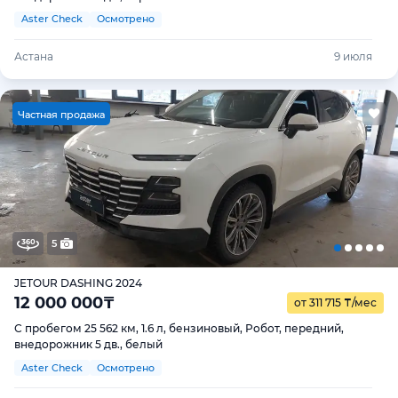
Aster Check
Осмотрено
Астана
9 июля
Ч
астная продажа
5
JETOUR DASHING 2024
12 000 000
₸
от 311 715
₸
/мес
С пробегом 25 562 км, 1.6 л, бензиновый, Робот, передний,
внедорожник 5 дв., белый
Aster Check
Осмотрено