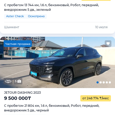
С пробегом 13 744 км, 1.6 л, бензиновый, Робот, передний,
внедорожник 5 дв., зеленый
Aster Check
Осмотрено
Шымкент
10 июля
Ч
астная продажа
5
JETOUR DASHING 2023
9 500 000
₸
от 246 774
₸
/мес
С пробегом 21 804 км, 1.6 л, бензиновый, Робот, передний,
внедорожник 5 дв., черный