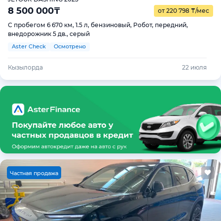
8 500 000
₸
от 220 798
₸
/мес
С пробегом 6 670 км, 1.5 л, бензиновый, Робот, передний,
внедорожник 5 дв., серый
Aster Check
Осмотрено
Кызылорда
22 июля
Ч
астная продажа