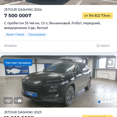
JETOUR DASHING 2024
7 500 000
₸
от 194 822
₸
/мес
С пробегом 35 146 км, 1.5 л, бензиновый, Робот, передний,
внедорожник 5 дв., белый
Aster Check
Осмотрено
Алматы
22 июля
Ч
астная продажа
5
JETOUR DASHING 2023