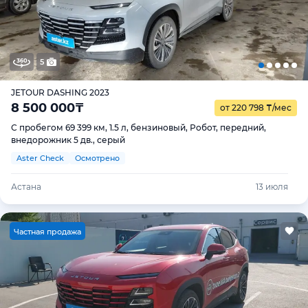
5
JETOUR DASHING 2023
8 500 000
₸
от 220 798
₸
/мес
С пробегом 69 399 км, 1.5 л, бензиновый, Робот, передний,
внедорожник 5 дв., серый
Aster Check
Осмотрено
Астана
13 июля
Ч
астная продажа