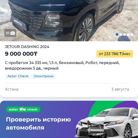
10
JETOUR DASHING 2024
9 000 000
₸
от 233 786
₸
/мес
С пробегом 34 335 км, 1.5 л, бензиновый, Робот, передний,
внедорожник 5 дв., черный
Aster Check
Осмотрено
Астана
3 августа