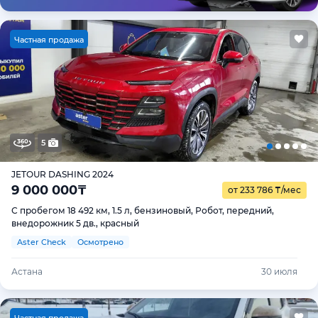
Ч
астная продажа
5
JETOUR DASHING 2024
9 000 000
₸
от 233 786
₸
/мес
С пробегом 18 492 км, 1.5 л, бензиновый, Робот, передний,
внедорожник 5 дв., красный
Aster Check
Осмотрено
Астана
30 июля