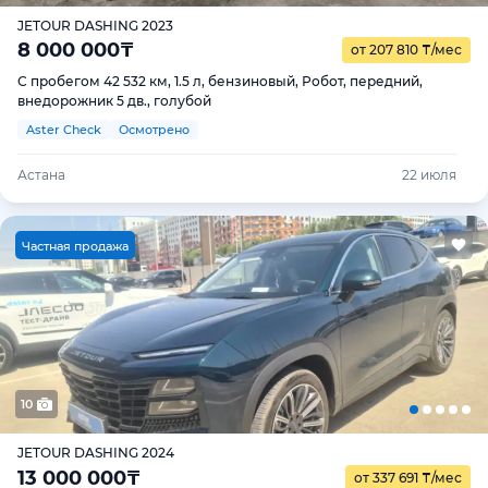
JETOUR DASHING 2023
8 000 000
₸
от 207 810
₸
/мес
С пробегом 42 532 км, 1.5 л, бензиновый, Робот, передний,
внедорожник 5 дв., голубой
Aster Check
Осмотрено
Астана
22 июля
Ч
астная продажа
10
JETOUR DASHING 2024
13 000 000
₸
от 337 691
₸
/мес