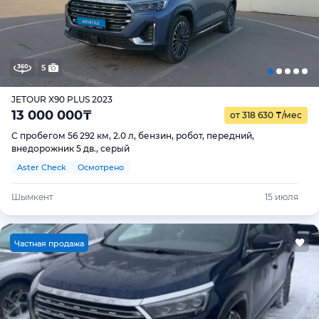
5
JETOUR X90 PLUS 2023
13 000 000
₸
от 318 630
₸
/мес
С пробегом 56 292 км, 2.0 л, бензин, робот, передний,
внедорожник 5 дв., серый
Aster Check
Осмотрено
Шымкент
15 июля
Ч
астная продажа