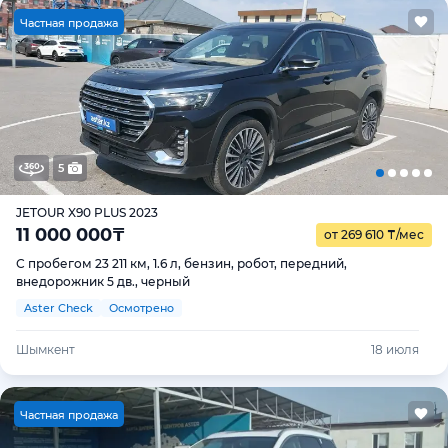
Ч
астная продажа
5
JETOUR X90 PLUS 2023
11 000 000
₸
от 269 610
₸
/мес
С пробегом 23 211 км, 1.6 л, бензин, робот, передний,
внедорожник 5 дв., черный
Aster Check
Осмотрено
Шымкент
18 июля
Ч
астная продажа