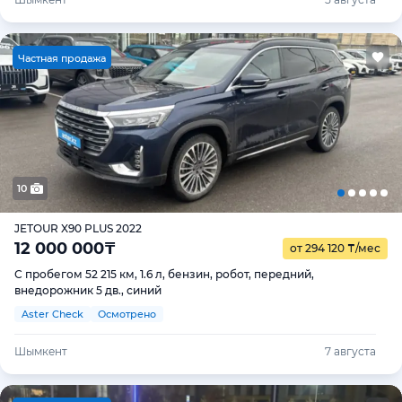
Ч
астная продажа
10
JETOUR X90 PLUS 2022
12 000 000
₸
от 294 120
₸
/мес
С пробегом 52 215 км, 1.6 л, бензин, робот, передний,
внедорожник 5 дв., синий
Aster Check
Осмотрено
Шымкент
7 августа