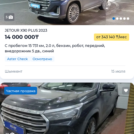
5
JETOUR X90 PLUS 2023
14 000 000
₸
от 343 140
₸
/мес
С пробегом 15 731 км, 2.0 л, бензин, робот, передний,
внедорожник 5 дв., синий
Aster Check
Осмотрено
Шымкент
15 июля
Ч
астная продажа