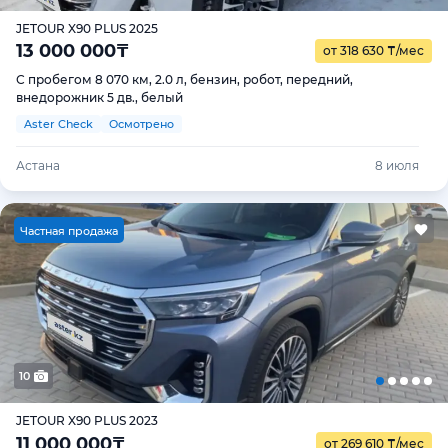
JETOUR X90 PLUS 2025
13 000 000
₸
от 318 630
₸
/мес
С пробегом 8 070 км, 2.0 л, бензин, робот, передний,
внедорожник 5 дв., белый
Aster Check
Осмотрено
Астана
8 июля
Ч
астная продажа
10
JETOUR X90 PLUS 2023
11 000 000
₸
от 269 610
₸
/мес