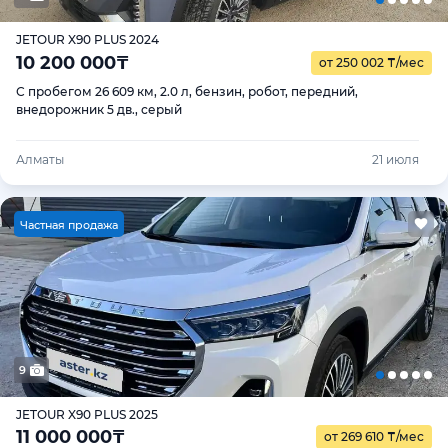
JETOUR X90 PLUS 2024
10 200 000
₸
от 250 002
₸
/мес
С пробегом 26 609 км, 2.0 л, бензин, робот, передний,
внедорожник 5 дв., серый
Алматы
21 июля
Ч
астная продажа
9
JETOUR X90 PLUS 2025
11 000 000
₸
от 269 610
₸
/мес