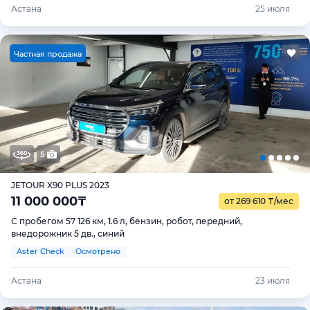
Астана
25 июля
Ч
астная продажа
5
JETOUR X90 PLUS 2023
11 000 000
₸
от 269 610
₸
/мес
С пробегом 57 126 км, 1.6 л, бензин, робот, передний,
внедорожник 5 дв., синий
Aster Check
Осмотрено
Астана
23 июля