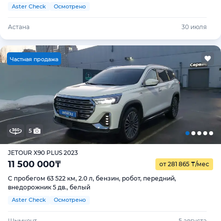
Aster Check
Осмотрено
Астана
30 июля
Ч
астная продажа
5
JETOUR X90 PLUS 2023
11 500 000
₸
от 281 865
₸
/мес
С пробегом 63 522 км, 2.0 л, бензин, робот, передний,
внедорожник 5 дв., белый
Aster Check
Осмотрено
Шымкент
5 августа