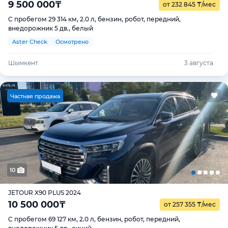
9 500 000
₸
от 232 845
₸
/мес
С пробегом 29 314 км, 2.0 л, бензин, робот, передний,
внедорожник 5 дв., белый
Aster Check
Осмотрено
Шымкент
3 августа
Ч
астная продажа
10
JETOUR X90 PLUS 2024
10 500 000
₸
от 257 355
₸
/мес
С пробегом 69 127 км, 2.0 л, бензин, робот, передний,