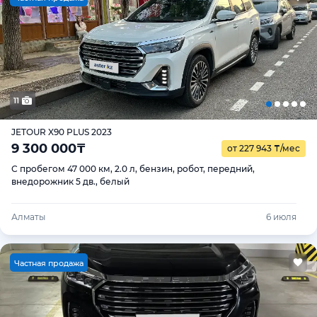
11
JETOUR X90 PLUS 2023
9 300 000
₸
от 227 943
₸
/мес
С пробегом 47 000 км, 2.0 л, бензин, робот, передний,
внедорожник 5 дв., белый
Алматы
6 июля
Ч
астная продажа