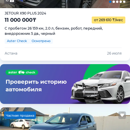
10
JETOUR X90 PLUS 2024
11 000 000
₸
от 269 610
₸
/мес
С пробегом 26 159 км, 2.0 л, бензин, робот, передний,
внедорожник 5 дв., черный
Aster Check
Осмотрено
Астана
26 июля
Ч
астная продажа