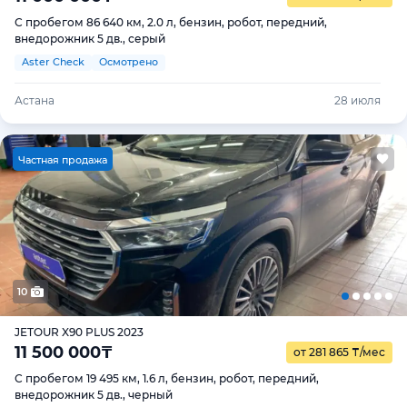
С пробегом 86 640 км, 2.0 л, бензин, робот, передний,
внедорожник 5 дв., серый
Aster Check
Осмотрено
Астана
28 июля
Ч
астная продажа
10
JETOUR X90 PLUS 2023
11 500 000
₸
от 281 865
₸
/мес
С пробегом 19 495 км, 1.6 л, бензин, робот, передний,
внедорожник 5 дв., черный