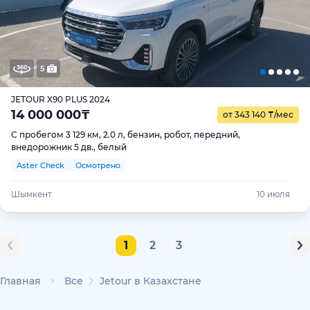
5
JETOUR X90 PLUS 2024
14 000 000
₸
от 343 140
₸
/мес
С пробегом 3 129 км, 2.0 л, бензин, робот, передний,
внедорожник 5 дв., белый
Aster Check
Осмотрено
Шымкент
10 июля
1
2
3
Главная
Все
Jetour в Казахстане