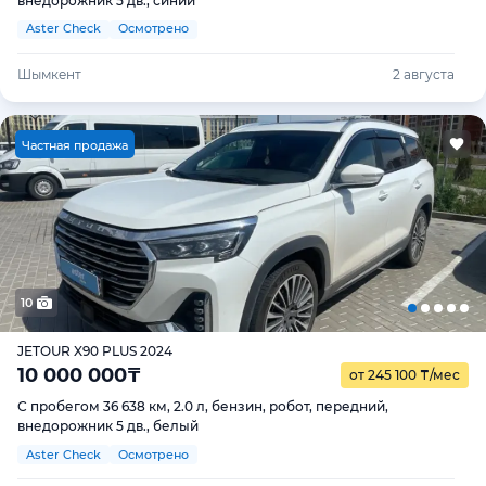
внедорожник 5 дв., синий
Aster Check
Осмотрено
Шымкент
2 августа
Ч
астная продажа
10
JETOUR X90 PLUS 2024
10 000 000
₸
от 245 100
₸
/мес
С пробегом 36 638 км, 2.0 л, бензин, робот, передний,
внедорожник 5 дв., белый
Aster Check
Осмотрено