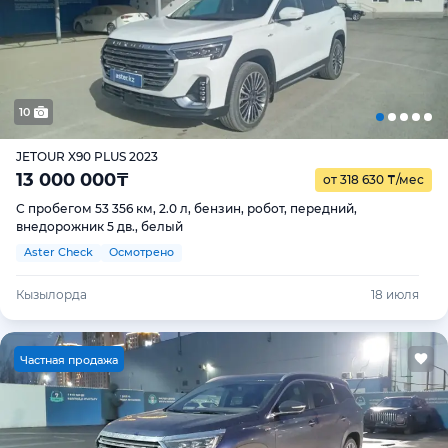
10
JETOUR X90 PLUS 2023
13 000 000
₸
от 318 630
₸
/мес
С пробегом 53 356 км, 2.0 л, бензин, робот, передний,
внедорожник 5 дв., белый
Aster Check
Осмотрено
Кызылорда
18 июля
Ч
астная продажа