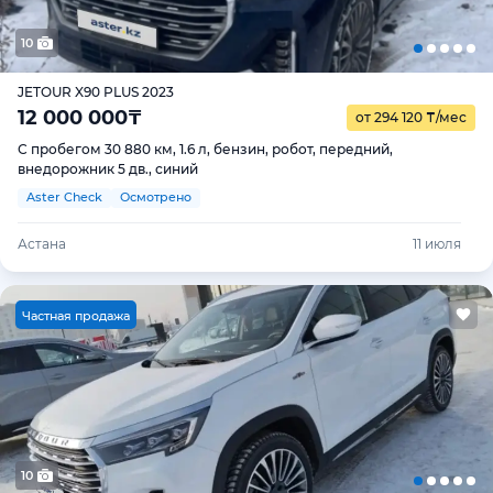
10
JETOUR X90 PLUS 2023
12 000 000
₸
от 294 120
₸
/мес
С пробегом 30 880 км, 1.6 л, бензин, робот, передний,
внедорожник 5 дв., синий
Aster Check
Осмотрено
Астана
11 июля
Ч
астная продажа
10