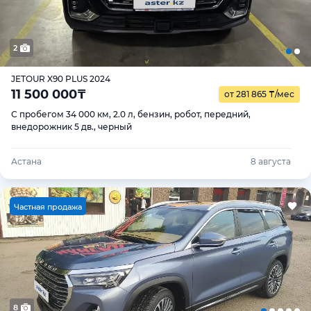
2
JETOUR X90 PLUS 2024
11 500 000
₸
от 281 865
₸
/мес
С пробегом 34 000 км, 2.0 л, бензин, робот, передний,
внедорожник 5 дв., черный
Астана
8 августа
Ч
астная продажа
8