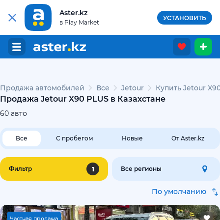
Aster.kz
УСТАНОВИТЬ
в Play Market
Продажа автомобилей
Все
Jetour
Купить Jetour X9
Продажа Jetour X90 PLUS в Казахстане
60
авто
Все
С пробегом
Новые
От Aster.kz
1
Фильтр
Все регионы
По умолчанию
Ч
астная продажа