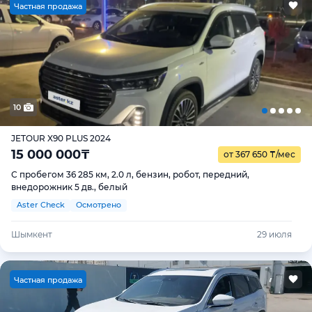
Ч
астная продажа
10
JETOUR X90 PLUS 2024
15 000 000
₸
от 367 650
₸
/мес
С пробегом 36 285 км, 2.0 л, бензин, робот, передний,
внедорожник 5 дв., белый
Aster Check
Осмотрено
Шымкент
29 июля
Ч
астная продажа