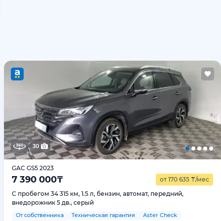
30
GAC GS5 2023
7 390 000
₸
от 170 635
₸
/мес
С пробегом 34 315 км, 1.5 л, бензин, автомат, передний,
внедорожник 5 дв., серый
От собственника
Техническая гарантия
Aster Check