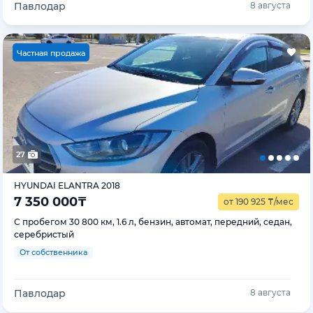
Павлодар
8 августа
Ч
астная продажа
27
HYUNDAI ELANTRA 2018
7 350 000
₸
от 190 925
₸
/мес
С пробегом 30 800 км, 1.6 л, бензин, автомат, передний, седан,
серебристый
От собственника
Павлодар
8 августа