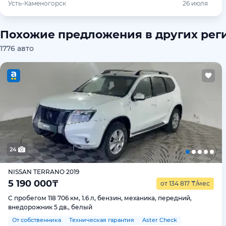
Усть-Каменогорск
26 июля
Похожие предложения в других рег
1776 авто
24
NISSAN TERRANO 2019
5 190 000
₸
от 134 817
₸
/мес
С пробегом 118 706 км, 1.6 л, бензин, механика, передний,
внедорожник 5 дв., белый
От собственника
Техническая гарантия
Aster Check