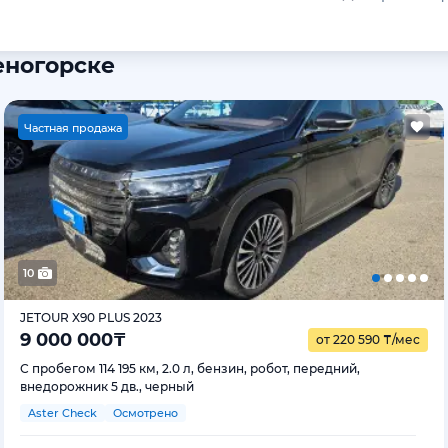
еногорске
Ч
астная продажа
10
JETOUR X90 PLUS 2023
9 000 000
₸
от 220 590
₸
/мес
С пробегом 114 195 км, 2.0 л, бензин, робот, передний,
внедорожник 5 дв., черный
Aster Check
Осмотрено