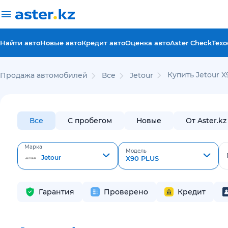
Найти авто
Новые авто
Кредит авто
Оценка авто
Aster Check
Техо
Купить Jetour 
Продажа автомобилей
Все
Jetour
Все
С пробегом
Новые
От Aster.kz
Марка
Модель
Jetour
X90 PLUS
Гарантия
Проверено
Кредит