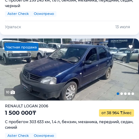
С пробегом 299 243 км, 1.6 л, бензин, механика, передний, седан,
черный
Aster Check
Осмотрено
Уральск
13 июля
Ч
астная продажа
10
RENAULT LOGAN 2006
1 500 000
₸
от 38 964
₸
/мес
С пробегом 303 633 км, 1.4 л, бензин, механика, передний, седан,
синий
Aster Check
Осмотрено