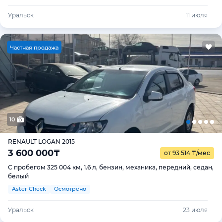
Уральск
11 июля
Ч
астная продажа
10
RENAULT LOGAN 2015
3 600 000
₸
от 93 514
₸
/мес
С пробегом 325 004 км, 1.6 л, бензин, механика, передний, седан,
белый
Aster Check
Осмотрено
Уральск
23 июля