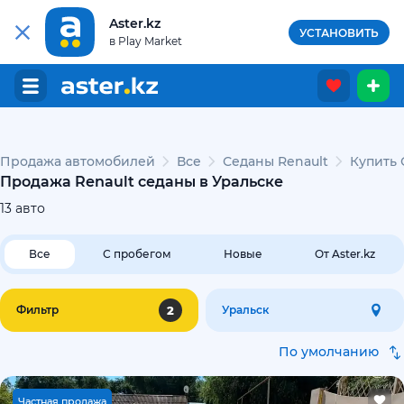
Aster.kz
УСТАНОВИТЬ
в Play Market
Продажа автомобилей
Все
Седаны Renault
Купить 
Продажа Renault седаны в Уральске
13
авто
Все
С пробегом
Новые
От Aster.kz
2
Фильтр
Уральск
По умолчанию
Ч
астная продажа