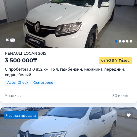
10
RENAULT LOGAN 2015
3 500 000
₸
от 90 917
₸
/мес
С пробегом 310 852 км, 1.6 л, газ-бензин, механика, передний,
седан, белый
Aster Check
Осмотрено
Уральск
30 июля
Ч
астная продажа