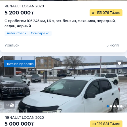
RENAULT LOGAN 2020
5 200 000
₸
от 135 076
₸
/мес
С пробегом 106 245 км, 1.6 л, газ-бензин, механика, передний,
седан, черный
Aster Check
Осмотрено
Уральск
5 июля
Ч
астная продажа
10
RENAULT LOGAN 2020
5 000 000
₸
от 129 881
₸
/мес