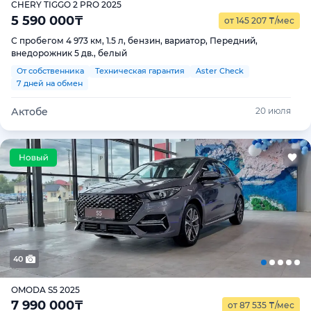
CHERY TIGGO 2 PRO 2025
5 590 000
₸
от 145 207
₸
/мес
С пробегом 4 973 км, 1.5 л, бензин, вариатор, Передний,
внедорожник 5 дв., белый
От собственника
Техническая гарантия
Aster Check
7 дней на обмен
Актобе
20 июля
40
OMODA S5 2025
7 990 000
₸
от 87 535
₸
/мес