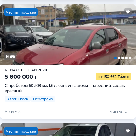
Ч
астная продажа
10
RENAULT LOGAN 2020
5 800 000
₸
от 150 662
₸
/мес
С пробегом 60 509 км, 1.6 л, бензин, автомат, передний, седан,
красный
Aster Check
Осмотрено
Уральск
4 августа
Ч
астная продажа