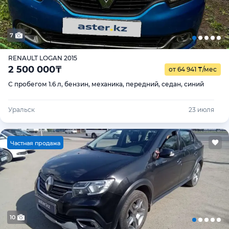
7
RENAULT LOGAN 2015
2 500 000
₸
от 64 941
₸
/мес
С пробегом 1.6 л, бензин, механика, передний, седан, синий
Уральск
23 июля
Ч
астная продажа
10