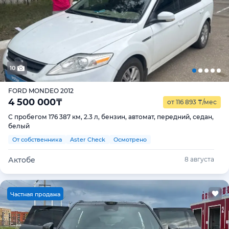
10
FORD MONDEO 2012
4 500 000
₸
от 116 893
₸
/мес
С пробегом 176 387 км, 2.3 л, бензин, автомат, передний, седан,
белый
От собственника
Aster Check
Осмотрено
Актобе
8 августа
Ч
астная продажа