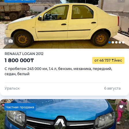
7
RENAULT LOGAN 2012
1 800 000
₸
от 46 757
₸
/мес
С пробегом 245 000 км, 1.4 л, бензин, механика, передний,
седан, белый
Уральск
6 августа
Ч
астная продажа