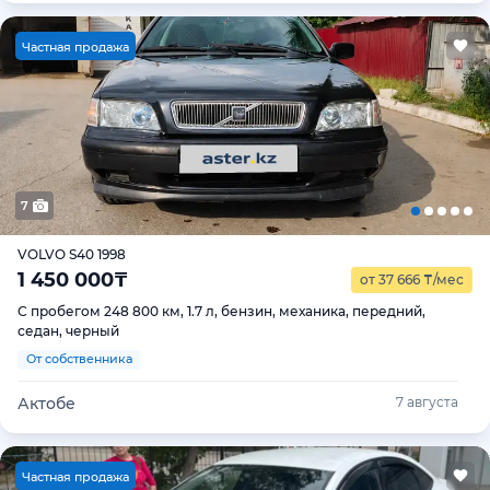
Ч
астная продажа
7
VOLVO S40 1998
1 450 000
₸
от 37 666
₸
/мес
С пробегом 248 800 км, 1.7 л, бензин, механика, передний,
седан, черный
От собственника
Актобе
7 августа
Ч
астная продажа