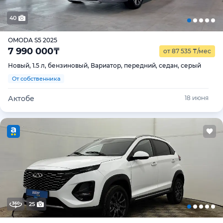
40
OMODA S5 2025
7 990 000
₸
от 87 535
₸
/мес
Новый, 1.5 л, бензиновый, Вариатор, передний, седан, серый
От собственника
Актобе
18 июня
25