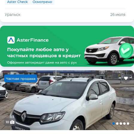
Aster Check
Осмотрено
Уральск
26 июля
Ч
астная продажа
10