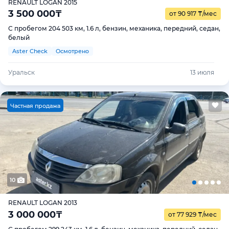
RENAULT LOGAN 2015
3 500 000
₸
от 90 917
₸
/мес
С пробегом 204 503 км, 1.6 л, бензин, механика, передний, седан,
белый
Aster Check
Осмотрено
Уральск
13 июля
Ч
астная продажа
10
RENAULT LOGAN 2013
3 000 000
₸
от 77 929
₸
/мес