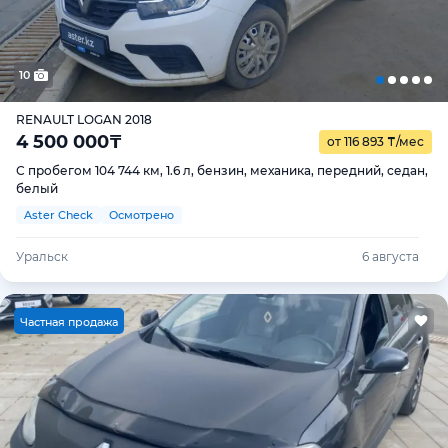
10
RENAULT LOGAN 2018
4 500 000
₸
от 116 893
₸
/мес
С пробегом 104 744 км, 1.6 л, бензин, механика, передний, седан,
белый
Aster Check
Осмотрено
Уральск
6 августа
Ч
астная продажа