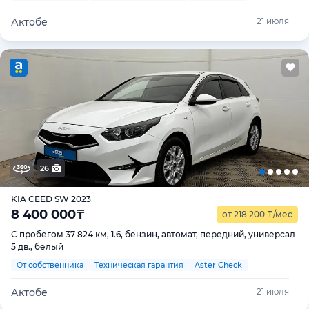
Актобе
21 июля
26
KIA CEED SW 2023
8 400 000
₸
от 218 200
₸
/мес
С пробегом 37 824 км, 1.6, бензин, автомат, передний, универсал
5 дв., белый
От собственника
Техническая гарантия
Aster Check
Актобе
21 июля