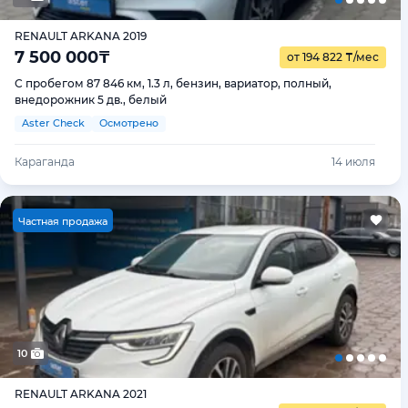
RENAULT ARKANA 2019
7 500 000
₸
от 194 822
₸
/мес
С пробегом 87 846 км, 1.3 л, бензин, вариатор, полный,
внедорожник 5 дв., белый
Aster Check
Осмотрено
Караганда
14 июля
Ч
астная продажа
10
RENAULT ARKANA 2021