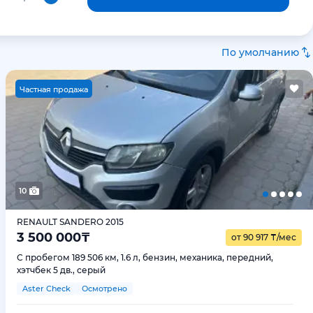
По умолчанию
Ч
астная продажа
10
RENAULT SANDERO 2015
3 500 000
₸
от 90 917
₸
/мес
С пробегом 189 506 км, 1.6 л, бензин, механика, передний,
хэтчбек 5 дв., серый
Aster Check
Осмотрено