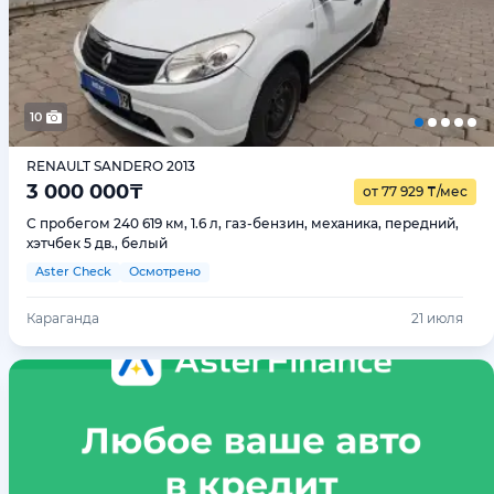
10
RENAULT SANDERO 2013
3 000 000
₸
от 77 929
₸
/мес
С пробегом 240 619 км, 1.6 л, газ-бензин, механика, передний,
хэтчбек 5 дв., белый
Aster Check
Осмотрено
Караганда
21 июля