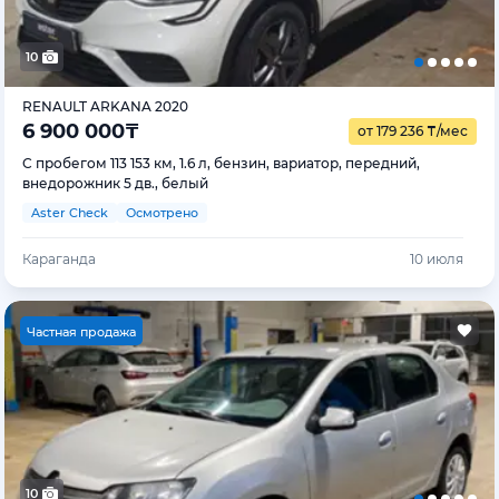
10
RENAULT ARKANA 2020
6 900 000
₸
от 179 236
₸
/мес
С пробегом 113 153 км, 1.6 л, бензин, вариатор, передний,
внедорожник 5 дв., белый
Aster Check
Осмотрено
Караганда
10 июля
Ч
астная продажа
10