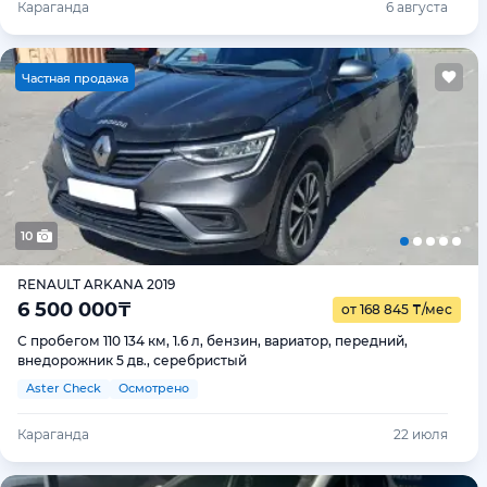
Караганда
6 августа
Ч
астная продажа
10
RENAULT ARKANA 2019
6 500 000
₸
от 168 845
₸
/мес
С пробегом 110 134 км, 1.6 л, бензин, вариатор, передний,
внедорожник 5 дв., серебристый
Aster Check
Осмотрено
Караганда
22 июля