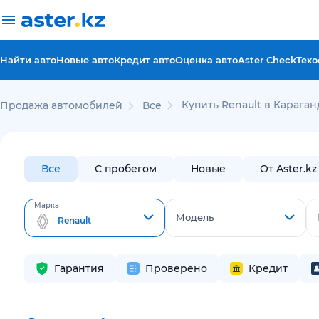
Найти авто
Новые авто
Кредит авто
Оценка авто
Aster Check
Техо
Купить Renault в Караган
Продажа автомобилей
Все
Все
С пробегом
Новые
От Aster.kz
Марка
Модель
Renault
Гарантия
Проверено
Кредит