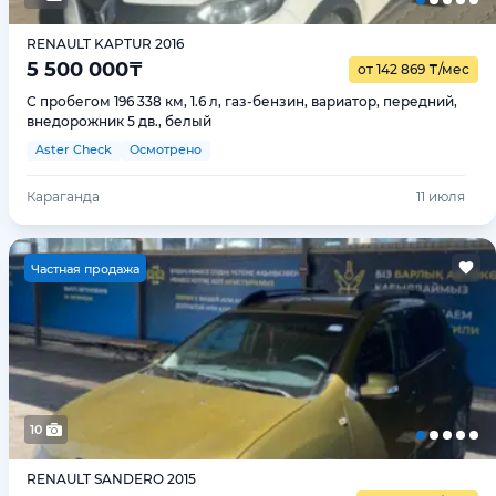
RENAULT KAPTUR 2016
5 500 000
₸
от 142 869
₸
/мес
С пробегом 196 338 км, 1.6 л, газ-бензин, вариатор, передний,
внедорожник 5 дв., белый
Aster Check
Осмотрено
Караганда
11 июля
Ч
астная продажа
10
RENAULT SANDERO 2015