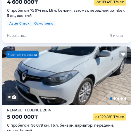
4 600 000
₸
от 119 491
₸
/мес
С пробегом 75 974 км, 1.6 л, бензин, автомат, передний, хэтчбек
5 дв., желтый
Aster Check
Осмотрено
Караганда
9 июля
Ч
астная продажа
10
RENAULT FLUENCE 2014
5 000 000
₸
от 129 881
₸
/мес
С пробегом 196 078 км, 1.6 л, бензин, вариатор, передний,
седан, белый