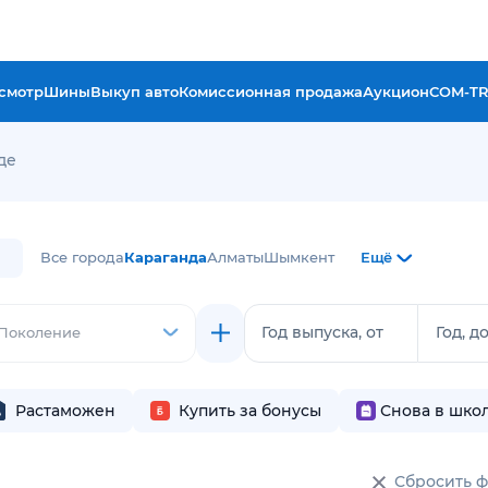
смотр
Шины
Выкуп авто
Комиссионная продажа
Аукцион
COM-T
де
Все города
Караганда
Алматы
Шымкент
Ещё
Год выпуска, от
Год, д
Поколение
Растаможен
Купить за бонусы
Снова в шко
Сбросить 