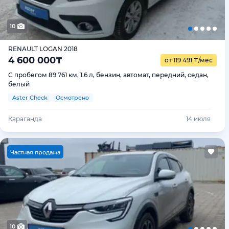
10
RENAULT LOGAN 2018
4 600 000
₸
от 119 491
₸
/мес
С пробегом 89 761 км, 1.6 л, бензин, автомат, передний, седан,
белый
Aster Check
Осмотрено
Караганда
14 июля
Ч
астная продажа
10