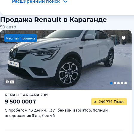
Расширенный поиск
Продажа Renault в Караганде
50
авто
Ч
астная продажа
19
RENAULT ARKANA 2019
9 500 000
₸
от 246 774
₸
/мес
С пробегом 43 234 км, 1.3 л, бензин, вариатор, полный,
внедорожник 5 дв., белый