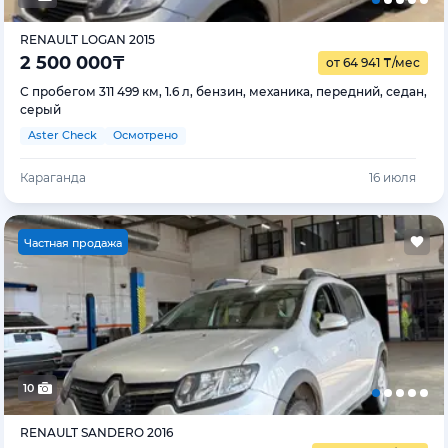
RENAULT LOGAN 2015
2 500 000
₸
от 64 941
₸
/мес
С пробегом 311 499 км, 1.6 л, бензин, механика, передний, седан,
серый
Aster Check
Осмотрено
Караганда
16 июля
Ч
астная продажа
10
RENAULT SANDERO 2016