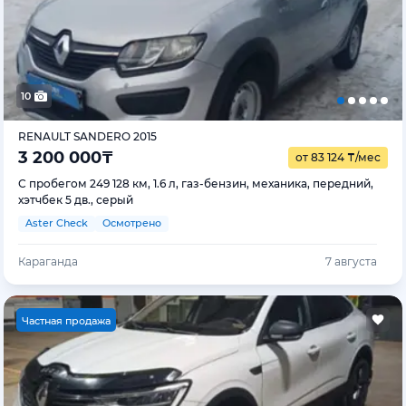
10
RENAULT SANDERO 2015
3 200 000
₸
от 83 124
₸
/мес
С пробегом 249 128 км, 1.6 л, газ-бензин, механика, передний,
хэтчбек 5 дв., серый
Aster Check
Осмотрено
Караганда
7 августа
Ч
астная продажа