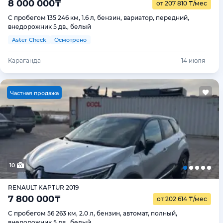
8 000 000
₸
от 207 810
₸
/мес
С пробегом 135 246 км, 1.6 л, бензин, вариатор, передний,
внедорожник 5 дв., белый
Aster Check
Осмотрено
Караганда
14 июля
Ч
астная продажа
10
RENAULT KAPTUR 2019
7 800 000
₸
от 202 614
₸
/мес
С пробегом 56 263 км, 2.0 л, бензин, автомат, полный,
внедорожник 5 дв., белый