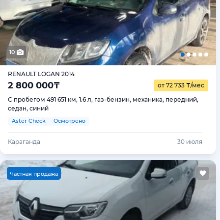
10
RENAULT LOGAN 2014
2 800 000
₸
от 72 733
₸
/мес
С пробегом 491 651 км, 1.6 л, газ-бензин, механика, передний,
седан, синий
Aster Check
Осмотрено
Караганда
30 июля
Ч
астная продажа