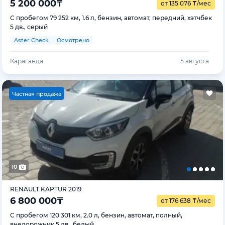
5 200 000
₸
от 135 076
₸
/мес
С пробегом 79 252 км, 1.6 л, бензин, автомат, передний, хэтчбек
5 дв., серый
Aster Check
Осмотрено
Караганда
5 августа
Ч
астная продажа
10
RENAULT KAPTUR 2019
6 800 000
₸
от 176 638
₸
/мес
С пробегом 120 301 км, 2.0 л, бензин, автомат, полный,
внедорожник 5 дв., белый