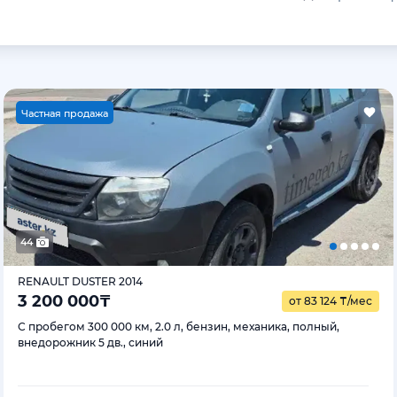
Ч
астная продажа
44
RENAULT DUSTER 2014
3 200 000
₸
от 83 124
₸
/мес
С пробегом 300 000 км, 2.0 л, бензин, механика, полный,
внедорожник 5 дв., синий