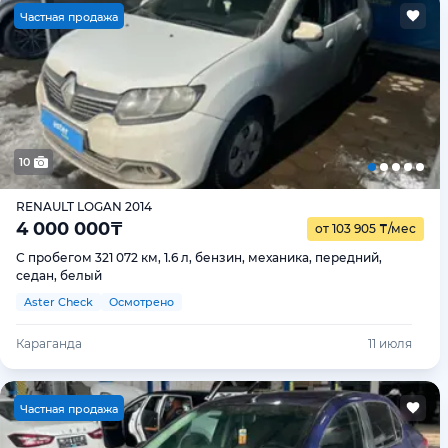
Ч
астная продажа
10
RENAULT LOGAN 2014
4 000 000
₸
от 103 905
₸
/мес
С пробегом 321 072 км, 1.6 л, бензин, механика, передний,
седан, белый
Aster Check
Осмотрено
Караганда
11 июля
Ч
астная продажа