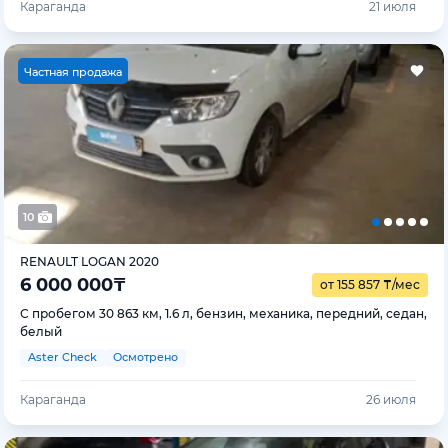
Караганда
21 июля
Ч
астная продажа
10
RENAULT LOGAN 2020
6 000 000
₸
от 155 857
₸
/мес
С пробегом 30 863 км, 1.6 л, бензин, механика, передний, седан,
белый
Aster Check
Осмотрено
Караганда
26 июля