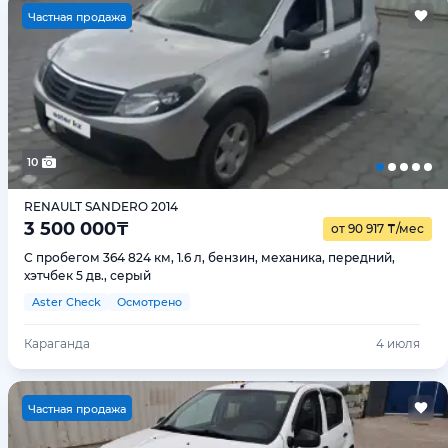
Ч
астная продажа
10
RENAULT SANDERO 2014
3 500 000
₸
от 90 917
₸
/мес
С пробегом 364 824 км, 1.6 л, бензин, механика, передний,
хэтчбек 5 дв., серый
Aster Check
Осмотрено
Караганда
4 июля
Ч
астная продажа