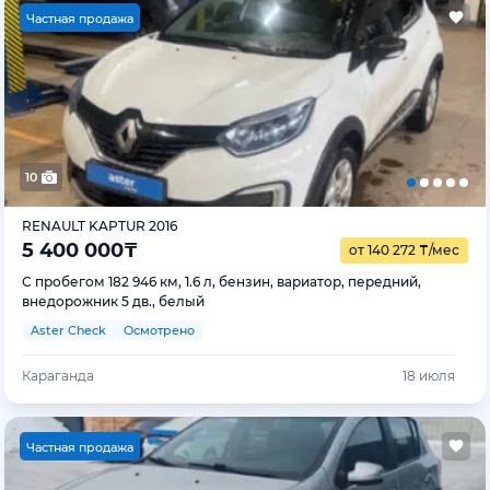
Ч
астная продажа
10
RENAULT KAPTUR 2016
5 400 000
₸
от 140 272
₸
/мес
С пробегом 182 946 км, 1.6 л, бензин, вариатор, передний,
внедорожник 5 дв., белый
Aster Check
Осмотрено
Караганда
18 июля
Ч
астная продажа