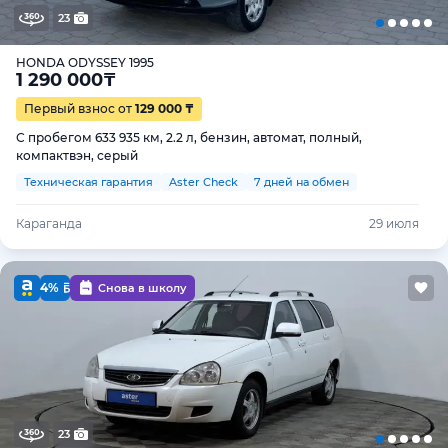
23
HONDA ODYSSEY 1995
1 290 000
₸
Первый взнос от
129 000 ₸
С пробегом 633 935 км, 2.2 л, бензин, автомат, полный,
компактвэн, серый
Техническая гарантия
Aster Check
7 дней на обмен
Караганда
29 июля
4%
Снова в школу
23