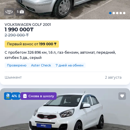
5
VOLKSWAGEN GOLF 2001
1 990 000
₸
2 290 000 ₸
Первый взнос от
199 000 ₸
С пробегом 326 896 км, 1.6 л, газ-бензин, автомат, передний,
хэтчбек 5 дв., серый
Проверено
Aster Check
7 дней на обмен
Шымкент
2 августа
4%
Снова в школу