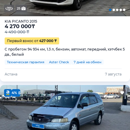
25
KIA PICANTO 2015
4 270 000
₸
4 490 000 ₸
Первый взнос от
427 000 ₸
С пробегом 94 934 км, 1.3 л, бензин, автомат, передний, хэтчбек 5
дв., белый
Техническая гарантия
Aster Check
7 дней на обмен
Астана
7 августа
4%