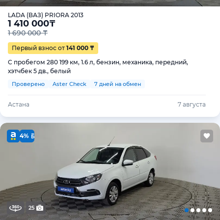
LADA (ВАЗ) PRIORA 2013
1 410 000
₸
1 690 000 ₸
Первый взнос от
141 000 ₸
С пробегом 280 199 км, 1.6 л, бензин, механика, передний,
хэтчбек 5 дв., белый
Проверено
Aster Check
7 дней на обмен
Астана
7 августа
4%
25