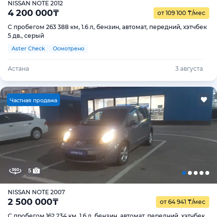
NISSAN NOTE 2012
4 200 000
₸
от 109 100
₸
/мес
С пробегом 263 388 км, 1.6 л, бензин, автомат, передний, хэтчбек
5 дв., серый
Aster Check
Осмотрено
Астана
3 августа
Ч
астная продажа
5
NISSAN NOTE 2007
2 500 000
₸
от 64 941
₸
/мес
С пробегом 162 234 км, 1.6 л, бензин, автомат, передний, хэтчбек