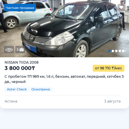
Ч
астная продажа
5
NISSAN TIIDA 2008
3 800 000
₸
от 98 710
₸
/мес
С пробегом 171 989 км, 1.6 л, бензин, автомат, передний, хэтчбек 5
дв., черный
Aster Check
Осмотрено
Астана
3 августа