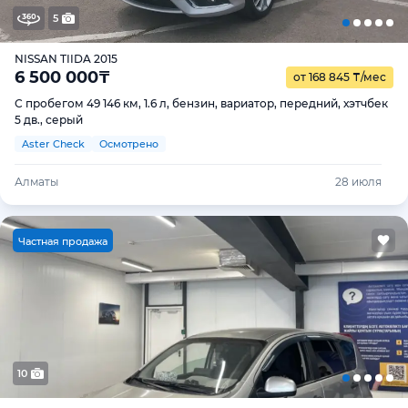
5
NISSAN TIIDA 2015
6 500 000
₸
от 168 845
₸
/мес
С пробегом 49 146 км, 1.6 л, бензин, вариатор, передний, хэтчбек
5 дв., серый
Aster Check
Осмотрено
Алматы
28 июля
Ч
астная продажа
10