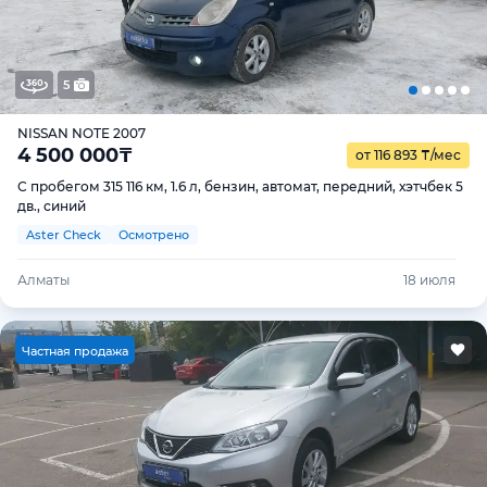
5
NISSAN NOTE 2007
4 500 000
₸
от 116 893
₸
/мес
С пробегом 315 116 км, 1.6 л, бензин, автомат, передний, хэтчбек 5
дв., синий
Aster Check
Осмотрено
Алматы
18 июля
Ч
астная продажа