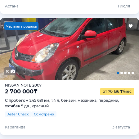
Астана
11 июля
Ч
астная продажа
10
NISSAN NOTE 2007
2 700 000
₸
от 70 136
₸
/мес
С пробегом 245 681 км, 1.4 л, бензин, механика, передний,
хэтчбек 5 дв., красный
Aster Check
Осмотрено
Караганда
3 августа