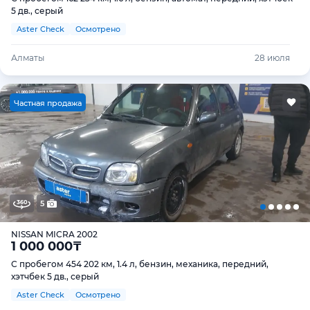
5 дв., серый
Aster Check
Осмотрено
Алматы
28 июля
Ч
астная продажа
5
NISSAN MICRA 2002
1 000 000
₸
С пробегом 454 202 км, 1.4 л, бензин, механика, передний,
хэтчбек 5 дв., серый
Aster Check
Осмотрено