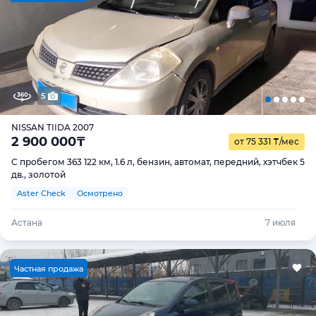
5
NISSAN TIIDA 2007
2 900 000
₸
от 75 331
₸
/мес
С пробегом 363 122 км, 1.6 л, бензин, автомат, передний, хэтчбек 5
дв., золотой
Aster Check
Осмотрено
Астана
7 июля
Ч
астная продажа