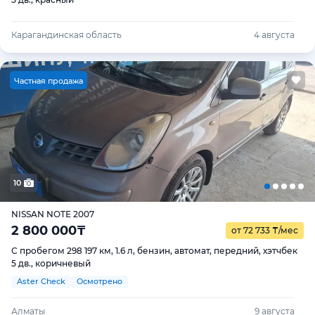
Карагандинская область
4 августа
Ч
астная продажа
10
NISSAN NOTE 2007
2 800 000
₸
от 72 733
₸
/мес
С пробегом 298 197 км, 1.6 л, бензин, автомат, передний, хэтчбек
5 дв., коричневый
Aster Check
Осмотрено
Алматы
9 августа