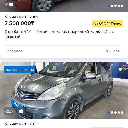
21
NISSAN NOTE 2007
2 500 000
₸
от 64 941
₸
/мес
С пробегом 1.4 л, бензин, механика, передний, хэтчбек 5 дв.,
красный
Павлодар
30 июля
Ч
астная продажа
5
NISSAN NOTE 2013