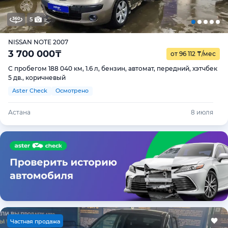
5
NISSAN NOTE 2007
3 700 000
₸
от 96 112
₸
/мес
С пробегом 188 040 км, 1.6 л, бензин, автомат, передний, хэтчбек
5 дв., коричневый
Aster Check
Осмотрено
Астана
8 июля
Ч
астная продажа