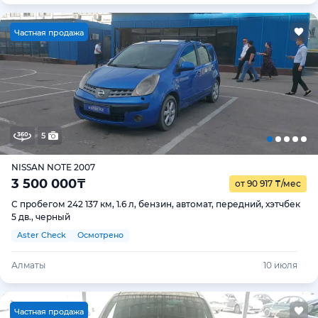
Ч
астная продажа
5
NISSAN NOTE 2007
3 500 000
₸
от 90 917
₸
/мес
С пробегом 242 137 км, 1.6 л, бензин, автомат, передний, хэтчбек
5 дв., черный
Aster Check
Осмотрено
Алматы
10 июля
Ч
астная продажа