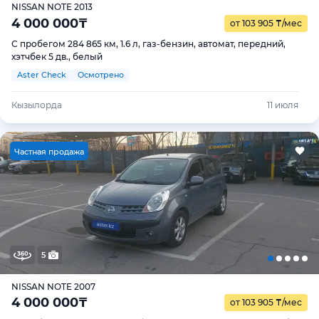
NISSAN NOTE 2013
4 000 000
₸
от 103 905
₸
/мес
С пробегом 284 865 км, 1.6 л, газ-бензин, автомат, передний,
хэтчбек 5 дв., белый
Aster Check
Осмотрено
Кызылорда
11 июля
Ч
астная продажа
5
NISSAN NOTE 2007
4 000 000
₸
от 103 905
₸
/мес