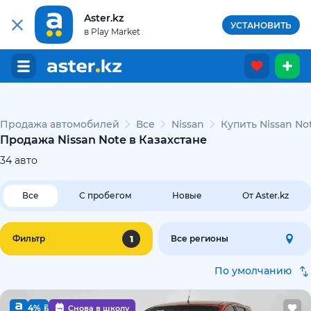
Aster.kz
УСТАНОВИТЬ
в Play Market
Продажа автомобилей
Все
Nissan
Купить Nissan No
Продажа Nissan Note в Казахстане
34
авто
Все
С пробегом
Новые
От Aster.kz
1
Фильтр
Все регионы
По умолчанию
4%
Снова в школу