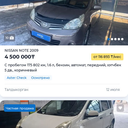
10
NISSAN NOTE 2009
4 500 000
₸
от 116 893
₸
/мес
С пробегом 175 802 км, 1.6 л, бензин, автомат, передний, хэтчбек
5 дв., коричневый
Aster Check
Осмотрено
Талдыкорган
12 июля
Ч
астная продажа