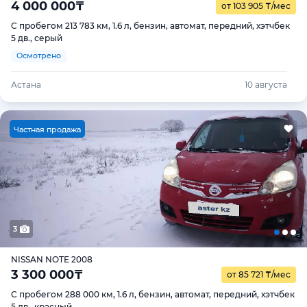
4 000 000
₸
от 103 905
₸
/мес
С пробегом 213 783 км, 1.6 л, бензин, автомат, передний, хэтчбек
5 дв., серый
Осмотрено
Астана
10 августа
Ч
астная продажа
3
NISSAN NOTE 2008
3 300 000
₸
от 85 721
₸
/мес
С пробегом 288 000 км, 1.6 л, бензин, автомат, передний, хэтчбек
5 дв., красный