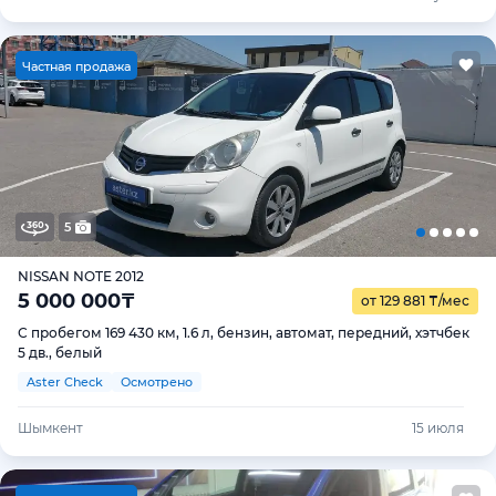
Ч
астная продажа
5
NISSAN NOTE 2012
5 000 000
₸
от 129 881
₸
/мес
С пробегом 169 430 км, 1.6 л, бензин, автомат, передний, хэтчбек
5 дв., белый
Aster Check
Осмотрено
Шымкент
15 июля