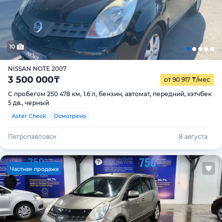
10
NISSAN NOTE 2007
3 500 000
₸
от 90 917
₸
/мес
С пробегом 250 478 км, 1.6 л, бензин, автомат, передний, хэтчбек
5 дв., черный
Aster Check
Осмотрено
Петропавловск
8 августа
Ч
астная продажа