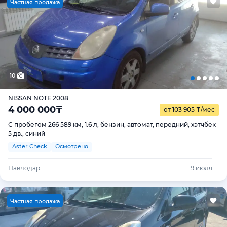
Ч
астная продажа
10
NISSAN NOTE 2008
4 000 000
₸
от 103 905
₸
/мес
С пробегом 266 589 км, 1.6 л, бензин, автомат, передний, хэтчбек
5 дв., синий
Aster Check
Осмотрено
Павлодар
9 июля
Ч
астная продажа