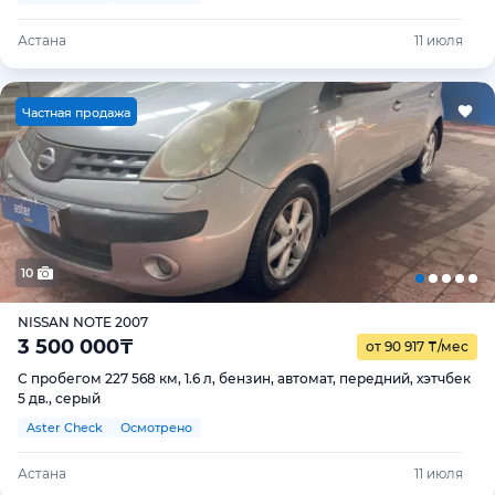
Астана
11 июля
Ч
астная продажа
10
NISSAN NOTE 2007
3 500 000
₸
от 90 917
₸
/мес
С пробегом 227 568 км, 1.6 л, бензин, автомат, передний, хэтчбек
5 дв., серый
Aster Check
Осмотрено
Астана
11 июля