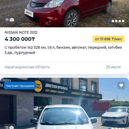
16
NISSAN NOTE 2012
4 300 000
₸
от 111 698
₸
/мес
С пробегом 142 328 км, 1.6 л, бензин, автомат, передний, хэтчбек
5 дв., пурпурный
Карагандинская область
20 июля
Ч
астная продажа
13