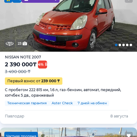
23
NISSAN NOTE 2007
2 390 000
₸
4%
3 490 000 ₸
Первый взнос от
239 000 ₸
С пробегом 222 815 км, 1.6 л, газ-бензин, автомат, передний,
хэтчбек 5 дв., оранжевый
Техническая гарантия
Aster Check
7 дней на обмен
Павлодар
8 августа
Ч
астная продажа