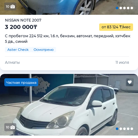
10
NISSAN NOTE 2007
3 200 000
₸
от 83 124
₸
/мес
С пробегом 224 512 км, 1.6 л, бензин, автомат, передний, хэтчбек
5 дв., синий
Aster Check
Осмотрено
Алматы
11 июля
Ч
астная продажа
10