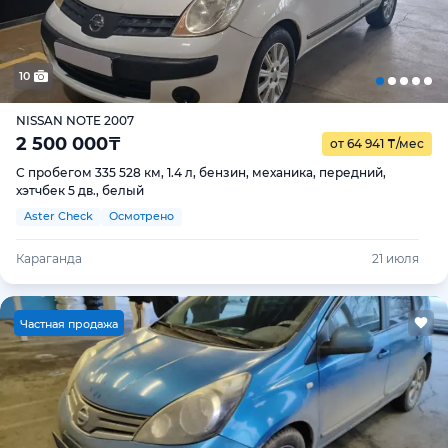
10
NISSAN NOTE 2007
2 500 000
₸
от 64 941
₸
/мес
С пробегом 335 528 км, 1.4 л, бензин, механика, передний,
хэтчбек 5 дв., белый
Aster Check
Осмотрено
Караганда
21 июля
Ч
астная продажа