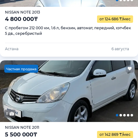
NISSAN NOTE 2013
4 800 000
₸
от 124 686
₸
/мес
С пробегом 212 000 км, 1.6 л, бензин, автомат, передний, хэтчбек
5 дв., серебристый
Астана
6 августа
Ч
астная продажа
11
NISSAN NOTE 2011
5 500 000
₸
от 142 869
₸
/мес