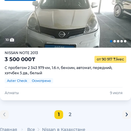
10
NISSAN NOTE 2013
3 500 000
₸
от 90 917
₸
/мес
С пробегом 2 343 979 км, 1.6 л, бензин, автомат, передний,
хэтчбек 5 дв., белый
Aster Check
Осмотрено
Алматы
9 июля
1
2
Главная
Все
Nissan в Казахстане