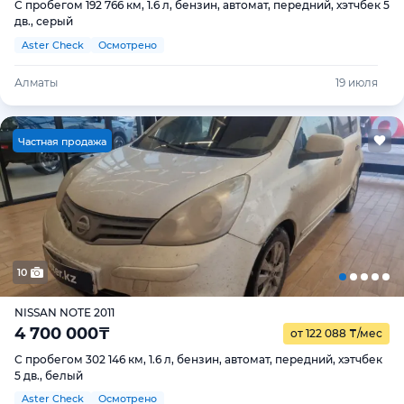
С пробегом 192 766 км, 1.6 л, бензин, автомат, передний, хэтчбек 5
дв., серый
Aster Check
Осмотрено
Алматы
19 июля
Ч
астная продажа
10
NISSAN NOTE 2011
4 700 000
₸
от 122 088
₸
/мес
С пробегом 302 146 км, 1.6 л, бензин, автомат, передний, хэтчбек
5 дв., белый
Aster Check
Осмотрено