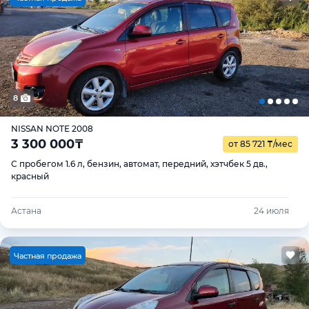
8
NISSAN NOTE 2008
3 300 000
₸
от 85 721
₸
/мес
С пробегом 1.6 л, бензин, автомат, передний, хэтчбек 5 дв.,
красный
Астана
24 июля
Ч
астная продажа