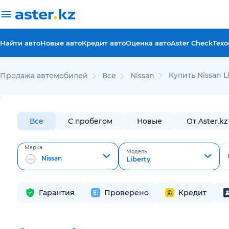
Найти авто
Новые авто
Кредит авто
Оценка авто
Aster Check
Техо
Купить Nissan L
Продажа автомобилей
Все
Nissan
Все
С пробегом
Новые
От Aster.kz
Марка
Модель
Nissan
Liberty
Гарантия
Проверено
Кредит