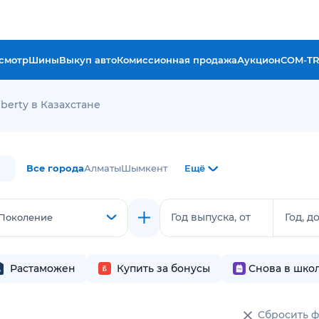
смотр
Шины
Выкуп авто
Комиссионная продажа
Аукцион
COM-T
iberty в Казахстане
Все города
Алматы
Шымкент
Ещё
Год выпуска, от
Год, д
Поколение
Растаможен
Купить за бонусы
Снова в шко
Сбросить 