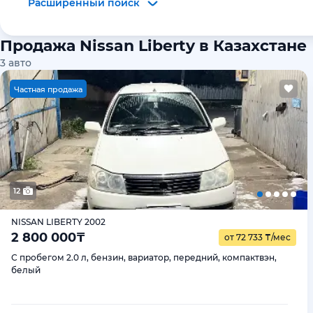
Расширенный поиск
Продажа Nissan Liberty в Казахстане
3
авто
Ч
астная продажа
12
NISSAN LIBERTY 2002
2 800 000
₸
от 72 733
₸
/мес
С пробегом 2.0 л, бензин, вариатор, передний, компактвэн,
белый