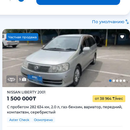
По умолчанию
Ч
астная продажа
5
NISSAN LIBERTY 2001
1 500 000
₸
от 38 964
₸
/мес
С пробегом 282 634 км, 2.0 л, газ-бензин, вариатор, передний,
компактвэн, серебристый
Aster Check
Осмотрено