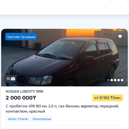
Ч
астная продажа
10
NISSAN LIBERTY 1999
2 000 000
₸
от 51 952
₸
/мес
С пробегом 478 951 км, 2.0 л, газ-бензин, вариатор, передний,
компактвэн, красный
Aster Check
Осмотрено