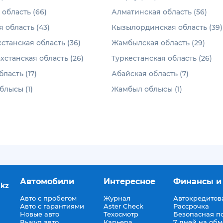
область (66)
Алматинская область (56)
 область (43)
Кызылординская область (39)
станская область (36)
Жамбылская область (29)
хстанская область (26)
Туркестанская область (26)
ласть (17)
Абайская область (7)
лысы (1)
Жамбыл облысы (1)
Автомобили
Интересное
Финансы и
.kz
Авто с пробегом
Журнал
Автокредитов
Авто с гарантиями
Aster Check
Рассрочка
Новые авто
Техосмотр
Безопасная п
Выкуп авто
Карьера
7 дней на об