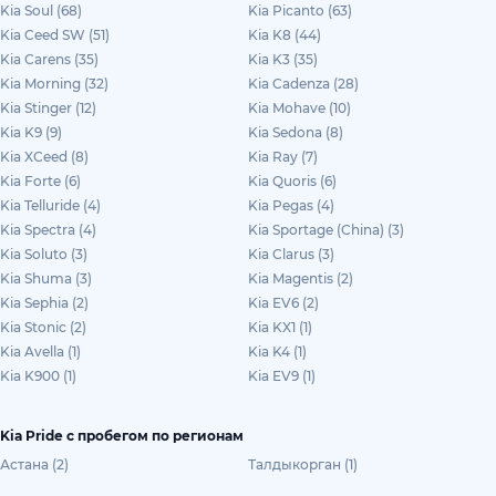
Kia Soul (68)
Kia Picanto (63)
Kia Ceed SW (51)
Kia K8 (44)
Kia Carens (35)
Kia K3 (35)
Kia Morning (32)
Kia Cadenza (28)
Kia Stinger (12)
Kia Mohave (10)
Kia K9 (9)
Kia Sedona (8)
Kia XCeed (8)
Kia Ray (7)
Kia Forte (6)
Kia Quoris (6)
Kia Telluride (4)
Kia Pegas (4)
Kia Spectra (4)
Kia Sportage (China) (3)
Kia Soluto (3)
Kia Clarus (3)
Kia Shuma (3)
Kia Magentis (2)
Kia Sephia (2)
Kia EV6 (2)
Kia Stonic (2)
Kia KX1 (1)
Kia Avella (1)
Kia K4 (1)
Kia K900 (1)
Kia EV9 (1)
Kia Pride с пробегом по регионам
Астана (2)
Талдыкорган (1)