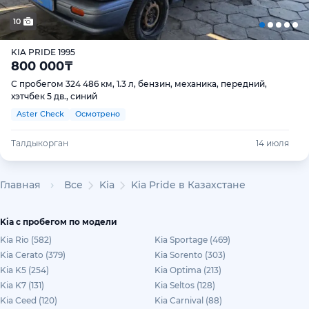
10
KIA PRIDE 1995
800 000
₸
С пробегом 324 486 км, 1.3 л, бензин, механика, передний,
хэтчбек 5 дв., синий
Aster Check
Осмотрено
Талдыкорган
14 июля
Главная
Все
Kia
Kia Pride в Казахстане
Kia с пробегом по модели
Kia Rio (582)
Kia Sportage (469)
Kia Cerato (379)
Kia Sorento (303)
Kia K5 (254)
Kia Optima (213)
Kia K7 (131)
Kia Seltos (128)
Kia Ceed (120)
Kia Carnival (88)