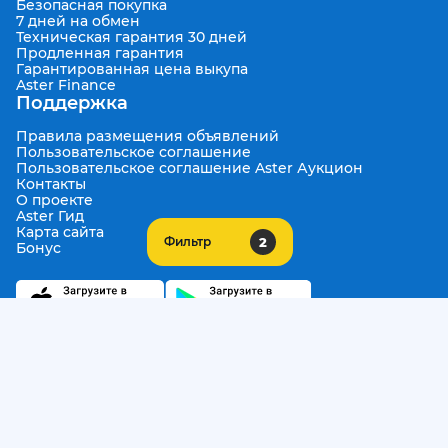
Безопасная покупка
7 дней на обмен
Техническая гарантия 30 дней
Продленная гарантия
Гарантированная цена выкупа
Aster Finance
Поддержка
Правила размещения объявлений
Пользовательское соглашение
Пользовательское соглашение Aster Аукцион
Контакты
О проекте
Aster Гид
Карта сайта
2
Фильтр
Бонус
Call Center
+7 708 941 08 08
Написать в службу заботы