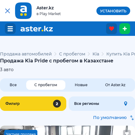
Aster.kz
УСТАНОВИТЬ
в Play Market
Продажа автомобилей
С пробегом
Kia
Купить Kia P
Продажа Kia Pride с пробегом в Казахстане
3
авто
Все
С пробегом
Новые
От Aster.kz
2
Фильтр
Все регионы
По умолчанию
Ч
астная продажа