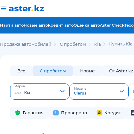
Найти авто
Новые авто
Кредит авто
Оценка авто
Aster Check
Техо
Купить Kia
Продажа автомобилей
С пробегом
Kia
Все
С пробегом
Новые
От Aster.kz
Марка
Модель
Kia
Clarus
Гарантия
Проверено
Кредит