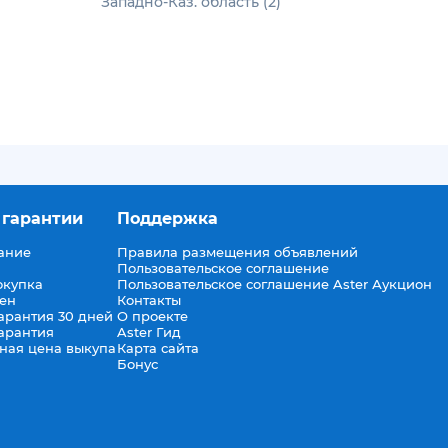
Западно-Каз. область (2)
 гарантии
Поддержка
ание
Правила размещения объявлений
Пользовательское соглашение
окупка
Пользовательское соглашение Aster Аукцион
мен
Контакты
арантия 30 дней
О проекте
арантия
Aster Гид
ная цена выкупа
Карта сайта
Бонус