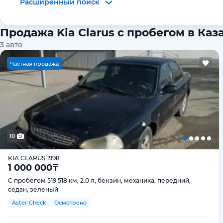
Расширенный поиск
Продажа Kia Clarus с пробегом в Каз
3
авто
Ч
астная продажа
10
KIA CLARUS 1998
1 000 000
₸
С пробегом 519 518 км, 2.0 л, бензин, механика, передний,
седан, зеленый
Aster Check
Осмотрено