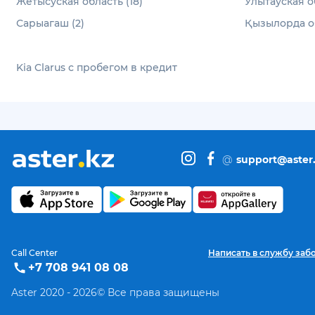
Жетысуская область (18)
Улытауская об
Сарыагаш (2)
Қызылорда об
Kia Clarus с пробегом в кредит
@
support@aster
Call Center
Написать в службу заб
+7 708 941 08 08
Aster 2020 -
2026
© Все права защищены