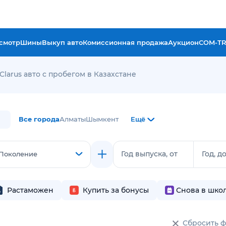
смотр
Шины
Выкуп авто
Комиссионная продажа
Аукцион
COM-T
 Clarus авто с пробегом в Казахстане
Все города
Алматы
Шымкент
Ещё
Год выпуска, от
Год, д
Поколение
Растаможен
Купить за бонусы
Снова в шко
Сбросить 