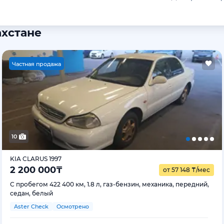
ахстане
Ч
астная продажа
10
KIA CLARUS 1997
2 200 000
₸
от 57 148
₸
/мес
С пробегом 422 400 км, 1.8 л, газ-бензин, механика, передний,
седан, белый
Aster Check
Осмотрено