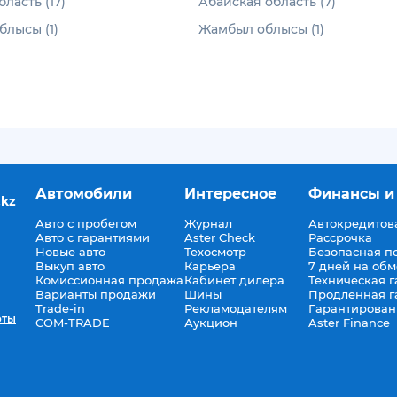
ласть (17)
Абайская область (7)
лысы (1)
Жамбыл облысы (1)
Автомобили
Интересное
Финансы и
.kz
Авто с пробегом
Журнал
Автокредитов
Авто с гарантиями
Aster Check
Рассрочка
Новые авто
Техосмотр
Безопасная п
Выкуп авто
Карьера
7 дней на об
Комиссионная продажа
Кабинет дилера
Техническая г
Варианты продажи
Шины
Продленная г
Trade-in
Рекламодателям
Гарантирован
оты
COM-TRADE
Аукцион
Aster Finance