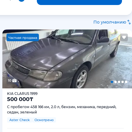
По умолчанию
Ч
астная продажа
10
KIA CLARUS 1999
500 000
₸
С пробегом 458 166 км, 2.0 л, бензин, механика, передний,
седан, зеленый
Aster Check
Осмотрено