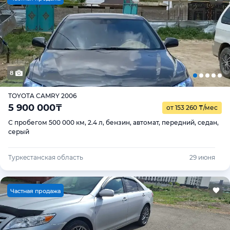
8
TOYOTA CAMRY 2006
5 900 000
₸
от 153 260
₸
/мес
С пробегом 500 000 км, 2.4 л, бензин, автомат, передний, седан,
серый
Туркестанская область
29 июня
Ч
астная продажа