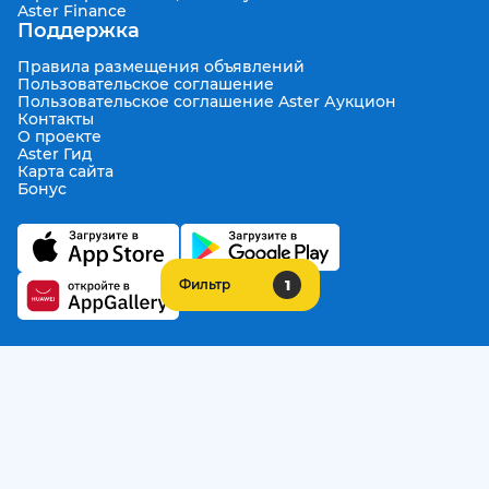
Aster Finance
Поддержка
Правила размещения объявлений
Пользовательское соглашение
Пользовательское соглашение Aster Аукцион
Контакты
О проекте
Aster Гид
Карта сайта
Бонус
1
Фильтр
Call Center
+7 708 941 08 08
Написать в службу заботы
support@aster.kz
Все права защищены