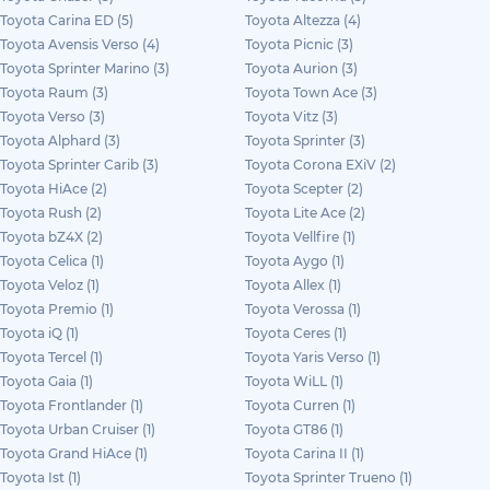
Toyota Carina ED (5)
Toyota Altezza (4)
Toyota Avensis Verso (4)
Toyota Picnic (3)
Toyota Sprinter Marino (3)
Toyota Aurion (3)
Toyota Raum (3)
Toyota Town Ace (3)
Toyota Verso (3)
Toyota Vitz (3)
Toyota Alphard (3)
Toyota Sprinter (3)
Toyota Sprinter Carib (3)
Toyota Corona EXiV (2)
Toyota HiAce (2)
Toyota Scepter (2)
Toyota Rush (2)
Toyota Lite Ace (2)
Toyota bZ4X (2)
Toyota Vellfire (1)
Toyota Celica (1)
Toyota Aygo (1)
Toyota Veloz (1)
Toyota Allex (1)
Toyota Premio (1)
Toyota Verossa (1)
Toyota iQ (1)
Toyota Ceres (1)
Toyota Tercel (1)
Toyota Yaris Verso (1)
Toyota Gaia (1)
Toyota WiLL (1)
Toyota Frontlander (1)
Toyota Curren (1)
Toyota Urban Cruiser (1)
Toyota GT86 (1)
Toyota Grand HiAce (1)
Toyota Carina II (1)
Toyota Ist (1)
Toyota Sprinter Trueno (1)