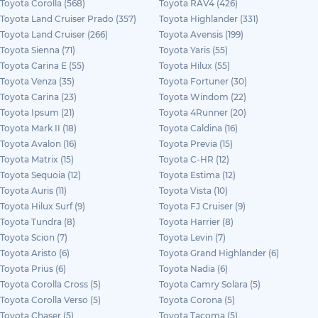
Toyota Corolla (568)
Toyota RAV4 (426)
Toyota Land Cruiser Prado (357)
Toyota Highlander (331)
Toyota Land Cruiser (266)
Toyota Avensis (199)
Toyota Sienna (71)
Toyota Yaris (55)
Toyota Carina E (55)
Toyota Hilux (55)
Toyota Venza (35)
Toyota Fortuner (30)
Toyota Carina (23)
Toyota Windom (22)
Toyota Ipsum (21)
Toyota 4Runner (20)
Toyota Mark II (18)
Toyota Caldina (16)
Toyota Avalon (16)
Toyota Previa (15)
Toyota Matrix (15)
Toyota C-HR (12)
Toyota Sequoia (12)
Toyota Estima (12)
Toyota Auris (11)
Toyota Vista (10)
Toyota Hilux Surf (9)
Toyota FJ Cruiser (9)
Toyota Tundra (8)
Toyota Harrier (8)
Toyota Scion (7)
Toyota Levin (7)
Toyota Aristo (6)
Toyota Grand Highlander (6)
Toyota Prius (6)
Toyota Nadia (6)
Toyota Corolla Cross (5)
Toyota Camry Solara (5)
Toyota Corolla Verso (5)
Toyota Corona (5)
Toyota Chaser (5)
Toyota Tacoma (5)