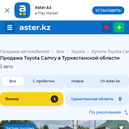
Aster.kz
УСТАНОВИТЬ
в Play Market
Продажа автомобилей
Все
Toyota
Купить Toyota Ca
Продажа Toyota Camry в Туркестанской области
2
авто
Все
С пробегом
Новые
От Aster.kz
1
Фильтр
Туркестанская область
По умолчанию
Ч
астная продажа