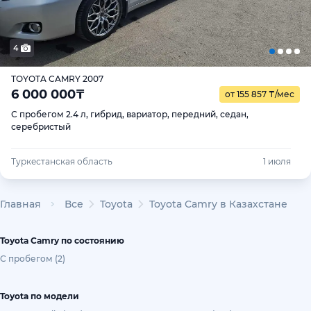
4
TOYOTA CAMRY 2007
6 000 000
₸
от 155 857
₸
/мес
С пробегом 2.4 л, гибрид, вариатор, передний, седан,
серебристый
Туркестанская область
1 июля
Главная
Все
Toyota
Toyota Camry в Казахстане
Toyota Camry по состоянию
С пробегом (2)
Toyota по модели