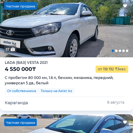
Ч
астная продажа
57
LADA (ВАЗ) VESTA 2021
4 550 000
₸
от 118 192
₸
/мес
С пробегом 80 000 км, 1.6 л, бензин, механика, передний,
универсал 5 дв., белый
От собственника
Только на Aster.kz
Караганда
8 августа
Ч
астная продажа