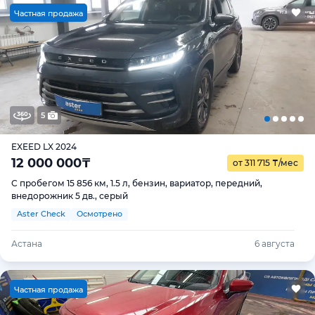
Ч
астная продажа
5
EXEED LX 2024
12 000 000
₸
от 311 715
₸
/мес
С пробегом 15 856 км, 1.5 л, бензин, вариатор, передний,
внедорожник 5 дв., серый
Aster Check
Осмотрено
Астана
6 августа
Ч
астная продажа