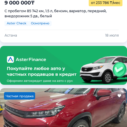
9 000 000
₸
от 233 786
₸
/мес
С пробегом 85 742 км, 1.5 л, бензин, вариатор, передний,
внедорожник 5 дв., белый
Aster Check
Осмотрено
Астана
18 июля
Ч
астная продажа