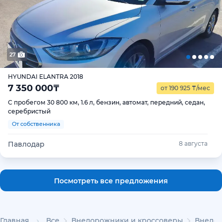
27
HYUNDAI ELANTRA 2018
7 350 000
₸
от 190 925
₸
/мес
С пробегом 30 800 км, 1.6 л, бензин, автомат, передний, седан,
серебристый
От собственника
Павлодар
8 августа
Посмотреть все предложения
Главная
Все
Внедорожники и кроссоверы
Внедо