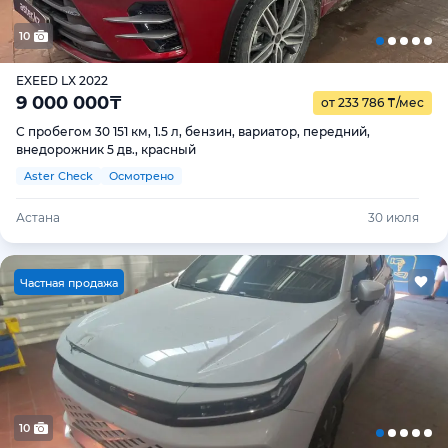
10
EXEED LX 2022
9 000 000
₸
от 233 786
₸
/мес
С пробегом 30 151 км, 1.5 л, бензин, вариатор, передний,
внедорожник 5 дв., красный
Aster Check
Осмотрено
Астана
30 июля
Ч
астная продажа
10