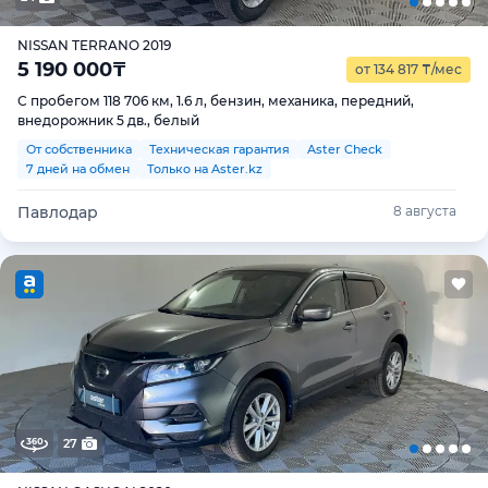
NISSAN TERRANO 2019
5 190 000
₸
от 134 817
₸
/мес
С пробегом 118 706 км, 1.6 л, бензин, механика, передний,
внедорожник 5 дв., белый
От собственника
Техническая гарантия
Aster Check
7 дней на обмен
Только на Aster.kz
Павлодар
8 августа
27