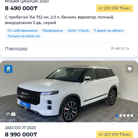
NISSAN QASHQAI 2020
8 490 000
₸
от 220 538
₸
/мес
С пробегом 154 752 км, 2.0 л, бензин, вариатор, полный,
внедорожник 5 дв., серый
От собственника
Проверено
Aster Check
7 дней на обмен
Только на Aster.kz
Павлодар
8 августа
27
JAECOO J7 2023
8 990 000
₸
от 207 579
₸
/мес