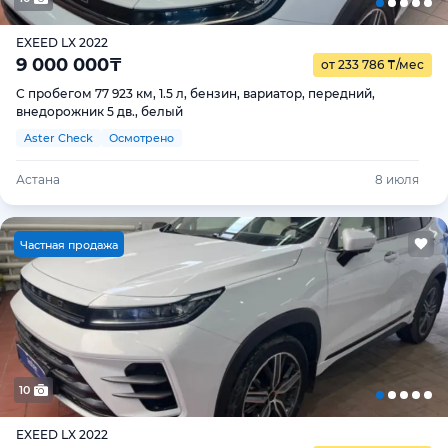
EXEED LX 2022
9 000 000
₸
от 233 786
₸
/мес
С пробегом 77 923 км, 1.5 л, бензин, вариатор, передний,
внедорожник 5 дв., белый
Aster Check
Осмотрено
Астана
8 июля
Ч
астная продажа
10
EXEED LX 2022