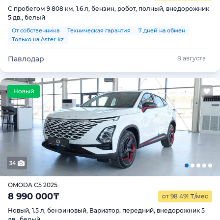
С пробегом 9 808 км, 1.6 л, бензин, робот, полный, внедорожник
5 дв., белый
От собственника
Техническая гарантия
7 дней на обмен
Только на Aster.kz
Павлодар
8 августа
34
OMODA C5 2025
8 990 000
₸
от 98 491
₸
/мес
Новый, 1.5 л, бензиновый, Вариатор, передний, внедорожник 5
дв., белый