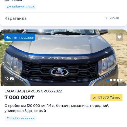
От собственника
Караганда
18 июня
Ч
астная продажа
10
LADA (ВАЗ) LARGUS CROSS 2022
7 000 000
₸
от 171 570
₸
/мес
С пробегом 120 000 км, 1.6 л, бензин, механика, передний,
универсал 5 дв., серый
От собственника