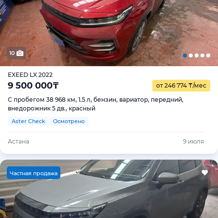
10
EXEED LX 2022
9 500 000
₸
от 246 774
₸
/мес
С пробегом 38 968 км, 1.5 л, бензин, вариатор, передний,
внедорожник 5 дв., красный
Aster Check
Осмотрено
Астана
9 июля
Ч
астная продажа