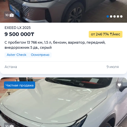
10
EXEED LX 2025
9 500 000
₸
от 246 774
₸
/мес
С пробегом 13 766 км, 1.5 л, бензин, вариатор, передний,
внедорожник 5 дв., серый
Aster Check
Осмотрено
Астана
9 июля
Ч
астная продажа
10