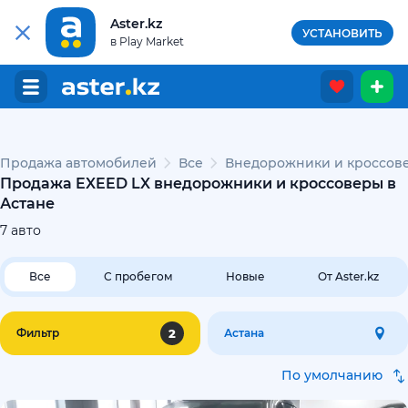
Aster.kz
УСТАНОВИТЬ
в Play Market
Продажа автомобилей
Все
Внедорожники и кроссов
Продажа EXEED LX внедорожники и кроссоверы в
Астане
7
авто
Все
С пробегом
Новые
От Aster.kz
2
Фильтр
Астана
По умолчанию