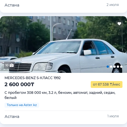
Астана
2 июля
10
MERCEDES-BENZ S-КЛАСС 1992
2 600 000
₸
от 67 538
₸
/мес
С пробегом 308 000 км, 3.2 л, бензин, автомат, задний, седан,
белый
Только на Aster.kz
Астана
1 июля