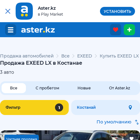
Aster.kz
УСТАНОВИТЬ
в Play Market
Продажа автомобилей
Все
EXEED
Купить EXEED LX
Продажа EXEED LX в Костанае
3
авто
Все
С пробегом
Новые
От Aster.kz
1
Фильтр
Костанай
По умолчанию
Ч
астная продажа