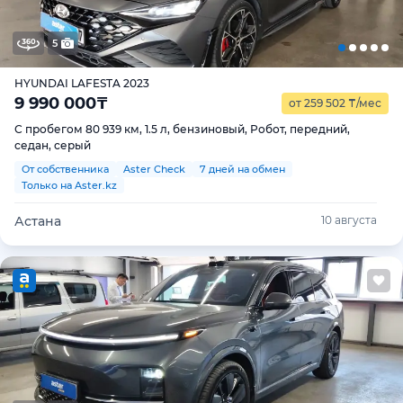
5
HYUNDAI LAFESTA 2023
9 990 000
₸
от 259 502
₸
/мес
С пробегом 80 939 км, 1.5 л, бензиновый, Робот, передний,
седан, серый
От собственника
Aster Check
7 дней на обмен
Только на Aster.kz
Астана
10 августа