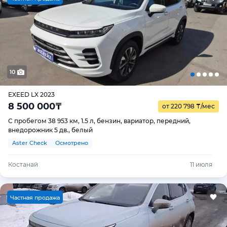
10
EXEED LX 2023
8 500 000
₸
от 220 798
₸
/мес
С пробегом 38 953 км, 1.5 л, бензин, вариатор, передний,
внедорожник 5 дв., белый
Aster Check
Осмотрено
Костанай
11 июля
Ч
астная продажа