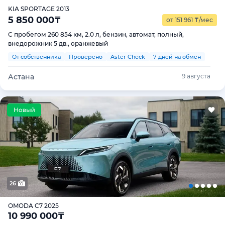
KIA SPORTAGE 2013
5 850 000
₸
от 151 961
₸
/мес
С пробегом 260 854 км, 2.0 л, бензин, автомат, полный,
внедорожник 5 дв., оранжевый
От собственника
Проверено
Aster Check
7 дней на обмен
Астана
9 августа
26
OMODA C7 2025
10 990 000
₸