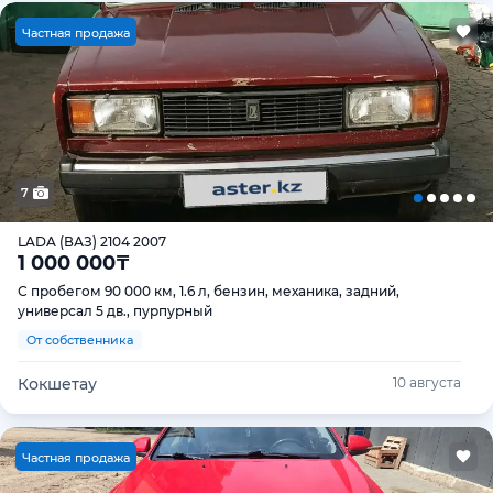
Ч
астная продажа
7
LADA (ВАЗ) 2104 2007
1 000 000
₸
С пробегом 90 000 км, 1.6 л, бензин, механика, задний,
универсал 5 дв., пурпурный
От собственника
Кокшетау
10 августа
Ч
астная продажа