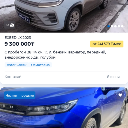
10
EXEED LX 2023
9 300 000
₸
от 241 579
₸
/мес
С пробегом 38 114 км, 1.5 л, бензин, вариатор, передний,
внедорожник 5 дв., голубой
Aster Check
Осмотрено
Костанай
8 июля
Ч
астная продажа