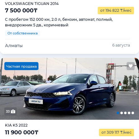
VOLKSWAGEN TIGUAN 2014
7 500 000
₸
от 194 822
₸
/мес
С пробегом 152 000 км, 2.0 л, бензин, автомат, полный,
внедорожник 5 дв., коричневый
От собственника
Алматы
6 августа
Ч
астная продажа
33
KIA K5 2022
11 900 000
₸
от 309 117
₸
/мес