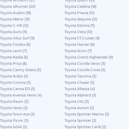
Toyota Windom (21)
Toyota Ipsum (21)
Toyota 4Runner (20)
Toyota Caldina (16)
Toyota Avalon (16)
Toyota Previa (15)
Toyota Matrix (15)
Toyota Sequoia (12)
Toyota C-HR (12)
Toyota Estima (11)
Toyota Auris (11)
Toyota Vista (10)
Toyota Hilux Surf (9)
Toyota FJ Cruiser (9)
Toyota Tundra (8)
Toyota Harrier (8)
Toyota Levin (7)
Toyota Scion (7)
Toyota Nadia (6)
Toyota Grand Highlander (6)
Toyota Prius (6)
Toyota Corolla Verso (5)
Toyota Camry Solara (5)
Toyota Corolla Cross (5)
Toyota Aristo (5)
Toyota Tacoma (5)
Toyota Corona (5)
Toyota Chaser (5)
Toyota Carina ED (5)
Toyota Altezza (4)
Toyota Avensis Verso (4)
Toyota Alphard (3)
Toyota Raum (3)
Toyota Vitz (3)
Toyota Verso (3)
Toyota Aurion (3)
Toyota Town Ace (3)
Toyota Sprinter Marino (3)
Toyota Picnic (3)
Toyota Sprinter (3)
Toyota bZ4X (2)
Toyota Sprinter Carib (2)