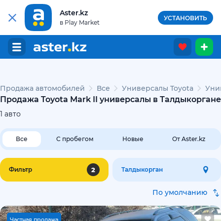
Aster.kz
УСТАНОВИТЬ
в Play Market
Продажа автомобилей
Все
Универсалы Toyota
Унив
Продажа Toyota Mark II универсалы в Талдыкоргане
1
авто
Все
С пробегом
Новые
От Aster.kz
2
Фильтр
Талдыкорган
По умолчанию
Ч
астная продажа