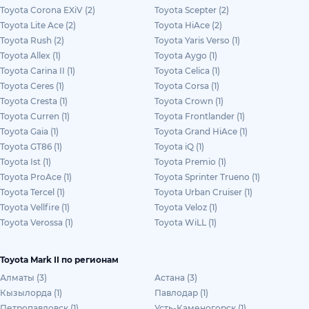
Toyota Corona EXiV (2)
Toyota Scepter (2)
Toyota Lite Ace (2)
Toyota HiAce (2)
Toyota Rush (2)
Toyota Yaris Verso (1)
Toyota Allex (1)
Toyota Aygo (1)
Toyota Carina II (1)
Toyota Celica (1)
Toyota Ceres (1)
Toyota Corsa (1)
Toyota Cresta (1)
Toyota Crown (1)
Toyota Curren (1)
Toyota Frontlander (1)
Toyota Gaia (1)
Toyota Grand HiAce (1)
Toyota GT86 (1)
Toyota iQ (1)
Toyota Ist (1)
Toyota Premio (1)
Toyota ProAce (1)
Toyota Sprinter Trueno (1)
Toyota Tercel (1)
Toyota Urban Cruiser (1)
Toyota Vellfire (1)
Toyota Veloz (1)
Toyota Verossa (1)
Toyota WiLL (1)
Toyota Mark II по регионам
Алматы (3)
Астана (3)
Кызылорда (1)
Павлодар (1)
Петропавловск (1)
Усть-Каменогорск (1)