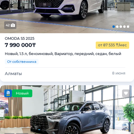
42
OMODA S5 2025
7 990 000
₸
от 87 535
₸
/мес
Новый, 1.5 л, бензиновый, Вариатор, передний, седан, белый
От собственника
Алматы
8 июня