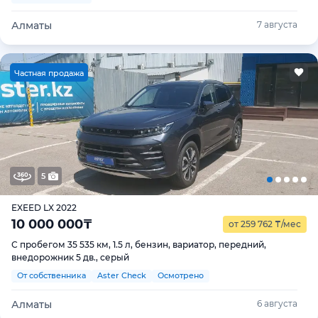
Алматы
7 августа
Ч
астная продажа
5
EXEED LX 2022
10 000 000
₸
от 259 762
₸
/мес
С пробегом 35 535 км, 1.5 л, бензин, вариатор, передний,
внедорожник 5 дв., серый
От собственника
Aster Check
Осмотрено
Алматы
6 августа