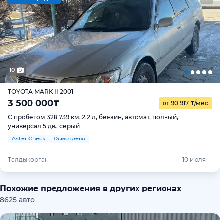
10
TOYOTA MARK II 2001
3 500 000
₸
от 90 917
₸
/мес
С пробегом 328 739 км, 2.2 л, бензин, автомат, полный,
универсал 5 дв., серый
Aster Check
Осмотрено
Талдыкорган
10 июля
Похожие предложения в других регионах
8625 авто