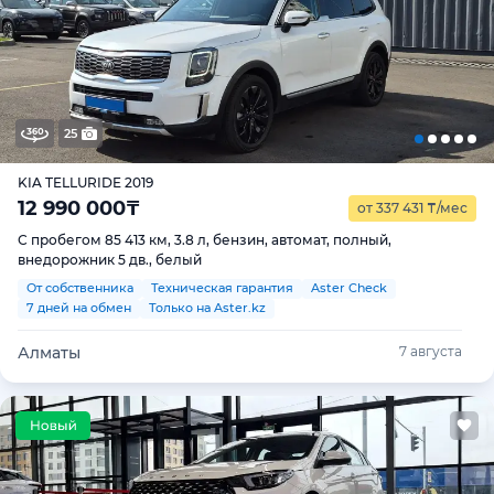
25
KIA TELLURIDE 2019
12 990 000
₸
от 337 431
₸
/мес
С пробегом 85 413 км, 3.8 л, бензин, автомат, полный,
внедорожник 5 дв., белый
От собственника
Техническая гарантия
Aster Check
7 дней на обмен
Только на Aster.kz
Алматы
7 августа