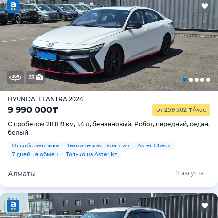
23
HYUNDAI ELANTRA 2024
9 990 000
₸
от 259 502
₸
/мес
С пробегом 28 819 км, 1.4 л, бензиновый, Робот, передний, седан,
белый
От собственника
Техническая гарантия
Aster Check
7 дней на обмен
Только на Aster.kz
Алматы
7 августа