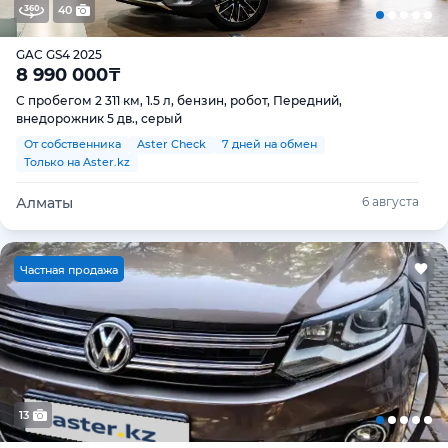
40
GAC GS4 2025
8 990 000
₸
С пробегом 2 311 км, 1.5 л, бензин, робот, Передний,
внедорожник 5 дв., серый
От собственника
Aster Check
7 дней на обмен
Только на Aster.kz
Алматы
6 августа
Ч
астная продажа
13