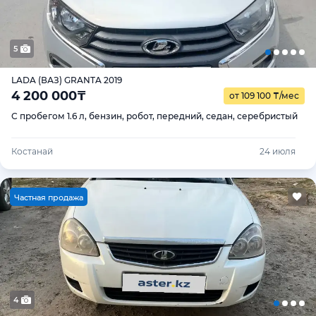
5
LADA (ВАЗ) GRANTA 2019
4 200 000
₸
от 109 100
₸
/мес
С пробегом 1.6 л, бензин, робот, передний, седан, серебристый
Костанай
24 июля
Ч
астная продажа
4