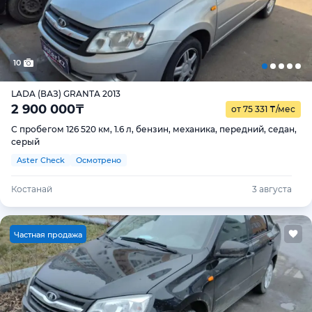
10
LADA (ВАЗ) GRANTA 2013
2 900 000
₸
от 75 331
₸
/мес
С пробегом 126 520 км, 1.6 л, бензин, механика, передний, седан,
серый
Aster Check
Осмотрено
Костанай
3 августа
Ч
астная продажа