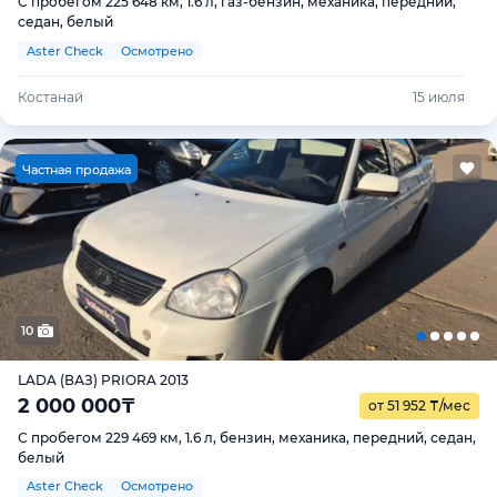
С пробегом 225 648 км, 1.6 л, газ-бензин, механика, передний,
седан, белый
Aster Check
Осмотрено
Костанай
15 июля
Ч
астная продажа
10
LADA (ВАЗ) PRIORA 2013
2 000 000
₸
от 51 952
₸
/мес
С пробегом 229 469 км, 1.6 л, бензин, механика, передний, седан,
белый
Aster Check
Осмотрено