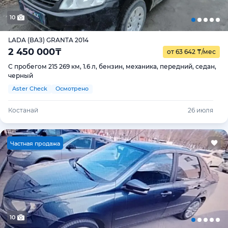
10
LADA (ВАЗ) GRANTA 2014
2 450 000
₸
от 63 642
₸
/мес
С пробегом 215 269 км, 1.6 л, бензин, механика, передний, седан,
черный
Aster Check
Осмотрено
Костанай
26 июля
Ч
астная продажа
10