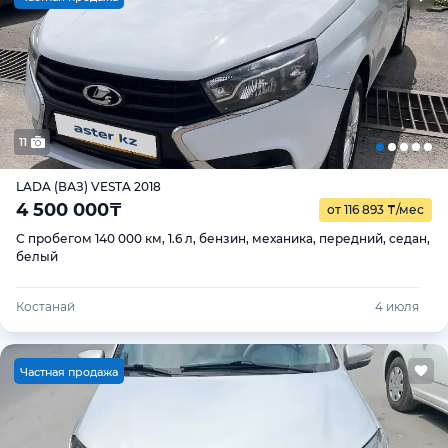
11
LADA (ВАЗ) VESTA 2018
4 500 000
₸
от 116 893
₸
/мес
С пробегом 140 000 км, 1.6 л, бензин, механика, передний, седан,
белый
Костанай
4 июля
Ч
астная продажа