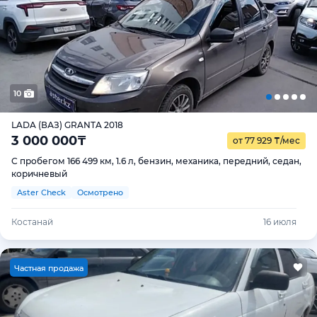
10
LADA (ВАЗ) GRANTA 2018
3 000 000
₸
от 77 929
₸
/мес
С пробегом 166 499 км, 1.6 л, бензин, механика, передний, седан,
коричневый
Aster Check
Осмотрено
Костанай
16 июля
Ч
астная продажа