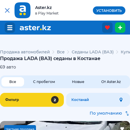
Aster.kz
УСТАНОВИТЬ
в Play Market
Продажа автомобилей
Все
Седаны LADA (ВАЗ)
Куп
Продажа LADA (ВАЗ) седаны в Костанае
69
авто
Все
С пробегом
Новые
От Aster.kz
2
Фильтр
Костанай
По умолчанию
Ч
астная продажа