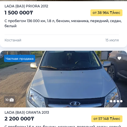
LADA (ВАЗ) PRIORA 2012
1 500 000
₸
от 38 964
₸
/мес
С пробегом 136 000 км, 1.8 л, бензин, механика, передний, седан,
белый
Костанай
15 июля
Ч
астная продажа
10
LADA (ВАЗ) GRANTA 2013
2 200 000
₸
от 57 148
₸
/мес
С пробегом 1.6 л, газ-бензин, механика, передний, седан, серый