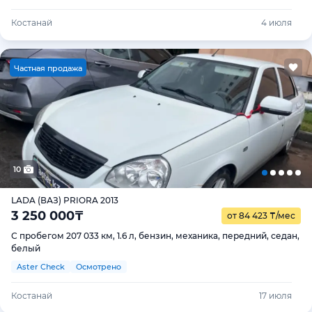
Костанай
4 июля
Ч
астная продажа
10
LADA (ВАЗ) PRIORA 2013
3 250 000
₸
от 84 423
₸
/мес
С пробегом 207 033 км, 1.6 л, бензин, механика, передний, седан,
белый
Aster Check
Осмотрено
Костанай
17 июля