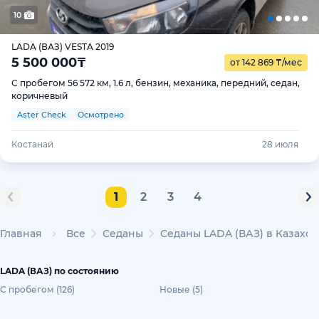
10
LADA (ВАЗ) VESTA 2019
5 500 000
₸
от 142 869
₸
/мес
С пробегом 56 572 км, 1.6 л, бензин, механика, передний, седан,
коричневый
Aster Check
Осмотрено
Костанай
28 июля
1
2
3
4
Главная
Все
Седаны
Седаны LADA (ВАЗ) в Казахст
LADA (ВАЗ) по состоянию
С пробегом (126)
Новые (5)