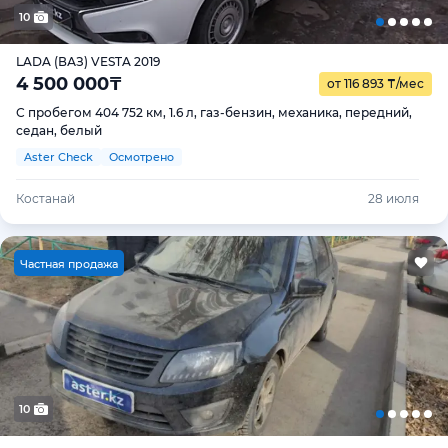
10
LADA (ВАЗ) VESTA 2019
4 500 000
₸
от 116 893
₸
/мес
С пробегом 404 752 км, 1.6 л, газ-бензин, механика, передний,
седан, белый
Aster Check
Осмотрено
Костанай
28 июля
Ч
астная продажа
10