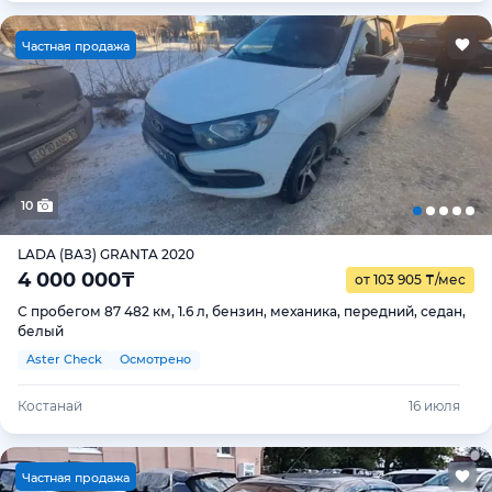
Ч
астная продажа
10
LADA (ВАЗ) GRANTA 2020
4 000 000
₸
от 103 905
₸
/мес
С пробегом 87 482 км, 1.6 л, бензин, механика, передний, седан,
белый
Aster Check
Осмотрено
Костанай
16 июля
Ч
астная продажа