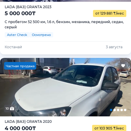
LADA (ВАЗ) GRANTA 2023
5 000 000
₸
от 129 881
₸
/мес
С пробегом 52 500 км, 1.6 л, бензин, механика, передний, седан,
серый
Aster Check
Осмотрено
Костанай
3 августа
Ч
астная продажа
10
LADA (ВАЗ) GRANTA 2020
4 000 000
₸
от 103 905
₸
/мес