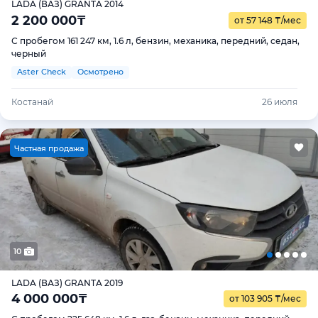
LADA (ВАЗ) GRANTA 2014
2 200 000
₸
от 57 148
₸
/мес
С пробегом 161 247 км, 1.6 л, бензин, механика, передний, седан,
черный
Aster Check
Осмотрено
Костанай
26 июля
Ч
астная продажа
10
LADA (ВАЗ) GRANTA 2019
4 000 000
₸
от 103 905
₸
/мес