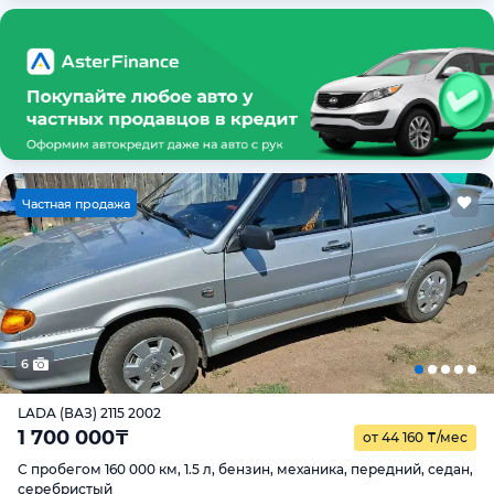
Ч
астная продажа
6
LADA (ВАЗ) 2115 2002
1 700 000
₸
от 44 160
₸
/мес
С пробегом 160 000 км, 1.5 л, бензин, механика, передний, седан,
серебристый