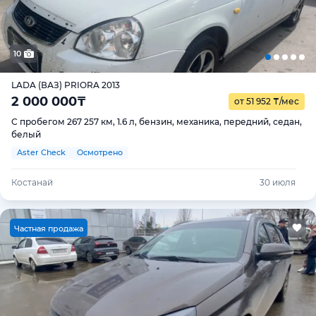
10
LADA (ВАЗ) PRIORA 2013
2 000 000
₸
от 51 952
₸
/мес
С пробегом 267 257 км, 1.6 л, бензин, механика, передний, седан,
белый
Aster Check
Осмотрено
Костанай
30 июля
Ч
астная продажа