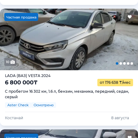
Ч
астная продажа
10
LADA (ВАЗ) VESTA 2024
6 800 000
₸
от 176 638
₸
/мес
С пробегом 16 302 км, 1.6 л, бензин, механика, передний, седан,
серый
Aster Check
Осмотрено
Костанай
8 августа