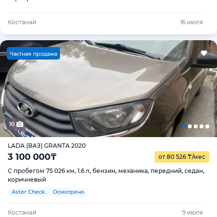
Костанай
16 июля
Ч
астная продажа
10
LADA (ВАЗ) GRANTA 2020
3 100 000
₸
от 80 526
₸
/мес
С пробегом 75 026 км, 1.6 л, бензин, механика, передний, седан,
коричневый
Aster Check
Осмотрено
Костанай
9 июля