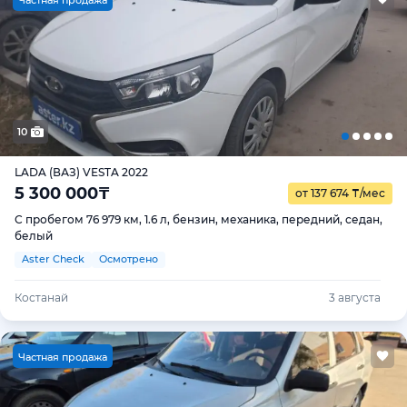
Ч
астная продажа
10
LADA (ВАЗ) VESTA 2022
5 300 000
₸
от 137 674
₸
/мес
С пробегом 76 979 км, 1.6 л, бензин, механика, передний, седан,
белый
Aster Check
Осмотрено
Костанай
3 августа
Ч
астная продажа