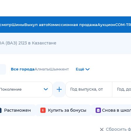
смотр
Шины
Выкуп авто
Комиссионная продажа
Аукцион
COM-T
A (ВАЗ) 2123 в Казахстане
Все города
Алматы
Шымкент
Ещё
Год выпуска, от
Год, д
Поколение
Растаможен
Купить за бонусы
Снова в шко
Сбросить 