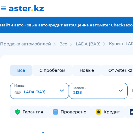
Найти авто
Новые авто
Кредит авто
Оценка авто
Aster Check
Техо
Купить LAD
Продажа автомобилей
Все
LADA (ВАЗ)
Все
С пробегом
Новые
От Aster.kz
Марка
Модель
LADA (ВАЗ)
2123
Гарантия
Проверено
Кредит