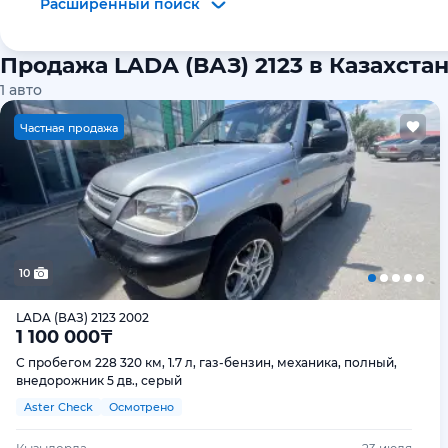
Расширенный поиск
Продажа LADA (ВАЗ) 2123 в Казахста
1
авто
Ч
астная продажа
10
LADA (ВАЗ) 2123 2002
1 100 000
₸
С пробегом 228 320 км, 1.7 л, газ-бензин, механика, полный,
внедорожник 5 дв., серый
Aster Check
Осмотрено