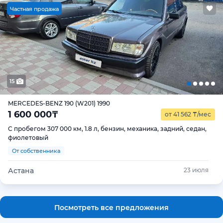
Ч
астная продажа
15
MERCEDES-BENZ 190 (W201) 1990
1 600 000
₸
от 41 562
₸
/мес
С пробегом 307 000 км, 1.8 л, бензин, механика, задний, седан,
фиолетовый
От собственника
Астана
23 июля
Посмотреть все предложения