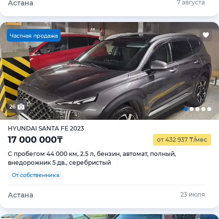
Астана
7 августа
Ч
астная продажа
26
HYUNDAI SANTA FE 2023
17 000 000
₸
от 432 937
₸
/мес
С пробегом 44 000 км, 2.5 л, бензин, автомат, полный,
внедорожник 5 дв., серебристый
От собственника
Астана
23 июля