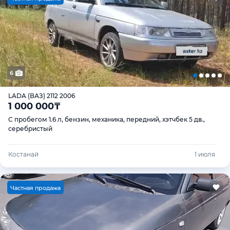
6
LADA (ВАЗ) 2112 2006
1 000 000
₸
С пробегом 1.6 л, бензин, механика, передний, хэтчбек 5 дв.,
серебристый
Костанай
1 июля
Ч
астная продажа