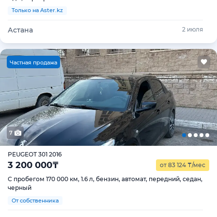
Только на Aster.kz
Астана
2 июля
Ч
астная продажа
7
PEUGEOT 301 2016
3 200 000
₸
от 83 124
₸
/мес
С пробегом 170 000 км, 1.6 л, бензин, автомат, передний, седан,
черный
От собственника