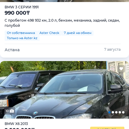
BMW 3 СЕРИИ 1991
990 000
₸
С пробегом 498 932 км, 2.0 л, бензин, механика, задний, седан,
голубой
От собственника
Aster Check
7 дней на обмен
Только на Aster.kz
Астана
7 августа
10
BMW X6 2013