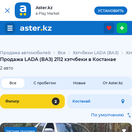
Aster.kz
УСТАНОВИТЬ
в Play Market
Продажа автомобилей
Все
Хэтчбеки LADA (ВАЗ)
Хэ
Продажа LADA (ВАЗ) 2112 хэтчбеки в Костанае
2
авто
Все
С пробегом
Новые
От Aster.kz
2
Фильтр
Костанай
По умолчанию
Ч
астная продажа