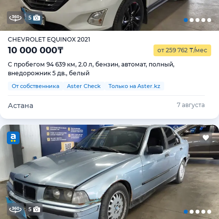
5
CHEVROLET EQUINOX 2021
10 000 000
₸
от 259 762
₸
/мес
С пробегом 94 639 км, 2.0 л, бензин, автомат, полный,
внедорожник 5 дв., белый
От собственника
Aster Check
Только на Aster.kz
Астана
7 августа
5