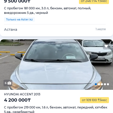
9 500 000
₸
от 246 774
₸
/мес
С пробегом 181 000 км, 3.0 л, бензин, автомат, полный,
внедорожник 5 дв., черный
Только на Aster.kz
Астана
1 июля
6
HYUNDAI ACCENT 2013
4 200 000
₸
от 109 100
₸
/мес
С пробегом 219 000 км, 1.6 л, бензин, автомат, передний, хэтчбек
5 дв., серебристый