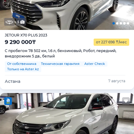
5
JETOUR X70 PLUS 2023
9 290 000
₸
от 227 698
₸
/мес
С пробегом 78 502 км, 1.6 л, бензиновый, Робот, передний,
внедорожник 5 дв., белый
От собственника
Техническая гарантия
Aster Check
Только на Aster.kz
Астана
7 августа