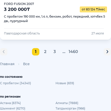
FORD FUSION 2007
3 200 000
₸
от 83 124
₸
/мес
С пробегом 190 000 км, 1.4 л, бензин, робот, передний, хэтчбек 5
дв., пурпурный
Павлодарская область
27 июля
1
2
3
...
1460
Главная
Все
по состоянию
С пробегом (34340)
Новые (659)
по регионам
Астана (8374)
Алматы (7888)
Шымкент (6270)
Талдыкорган (1966)