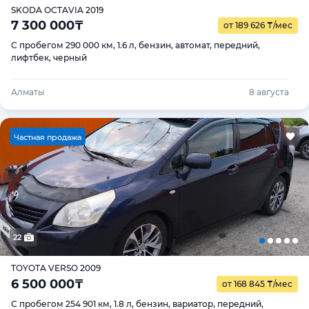
SKODA OCTAVIA 2019
7 300 000
₸
от 189 626
₸
/мес
С пробегом 290 000 км, 1.6 л, бензин, автомат, передний,
лифтбек, черный
Алматы
8 августа
Ч
астная продажа
22
TOYOTA VERSO 2009
6 500 000
₸
от 168 845
₸
/мес
С пробегом 254 901 км, 1.8 л, бензин, вариатор, передний,