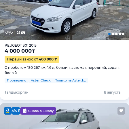
25
PEUGEOT 301 2013
4 000 000
₸
Первый взнос от
400 000 ₸
С пробегом 130 267 км, 1.6 л, бензин, автомат, передний, седан,
белый
Проверено
Aster Check
Только на Aster.kz
Талдыкорган
8 августа
4%
Снова в школу