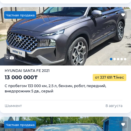
Ч
астная продажа
12
HYUNDAI SANTA FE 2021
13 000 000
₸
от 337 691
₸
/мес
С пробегом 133 000 км, 2.5 л, бензин, робот, передний,
внедорожник 5 дв., серый
Шымкент
8 августа
Ч
астная продажа