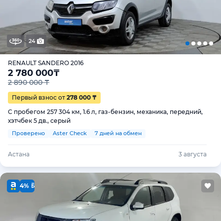
24
RENAULT SANDERO 2016
2 780 000
₸
2 890 000 ₸
Первый взнос от
278 000 ₸
С пробегом 257 304 км, 1.6 л, газ-бензин, механика, передний,
хэтчбек 5 дв., серый
Проверено
Aster Check
7 дней на обмен
Астана
3 августа
4%