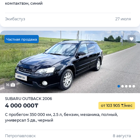
компактвэн, синий
Экибастуз
27 июля
Ч
астная продажа
16
SUBARU OUTBACK 2006
4 000 000
₸
от 103 905
₸
/мес
С пробегом 350 000 км, 2.5 л, бензин, механика, полный,
универсал 5 дв., черный
Петропавловск
8 августа