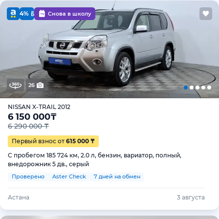
4%
Снова в школу
26
NISSAN X-TRAIL 2012
6 150 000
₸
6 290 000 ₸
Первый взнос от
615 000 ₸
С пробегом 185 724 км, 2.0 л, бензин, вариатор, полный,
внедорожник 5 дв., серый
Проверено
Aster Check
7 дней на обмен
Астана
3 августа