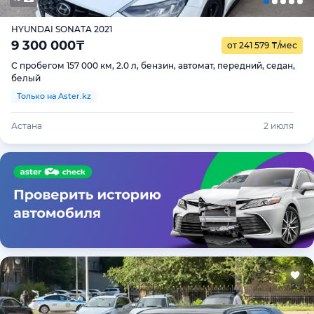
HYUNDAI SONATA 2021
9 300 000
₸
от 241 579
₸
/мес
С пробегом 157 000 км, 2.0 л, бензин, автомат, передний, седан,
белый
Только на Aster.kz
Астана
2 июля