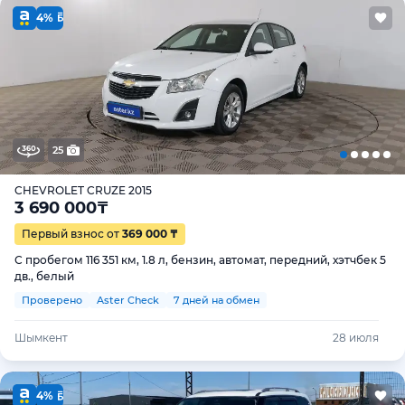
4%
25
CHEVROLET CRUZE 2015
3 690 000
₸
Первый взнос от
369 000 ₸
С пробегом 116 351 км, 1.8 л, бензин, автомат, передний, хэтчбек 5
дв., белый
Проверено
Aster Check
7 дней на обмен
Шымкент
28 июля
4%