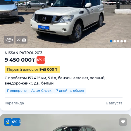
27
NISSAN PATROL 2013
9 450 000
₸
4%
Первый взнос от
945 000 ₸
С пробегом 153 425 км, 5.6 л, бензин, автомат, полный,
внедорожник 5 дв., белый
Проверено
Aster Check
7 дней на обмен
Караганда
6 августа
4%