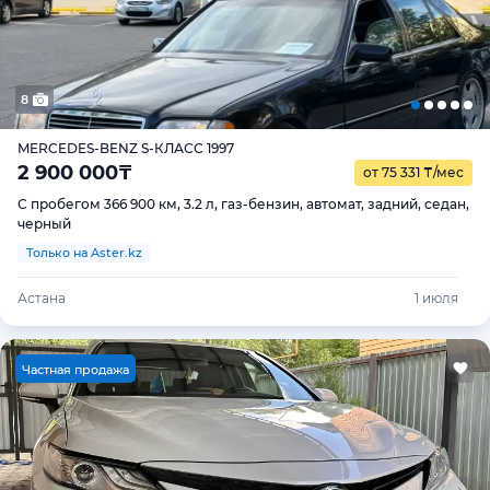
8
MERCEDES-BENZ S-КЛАСС 1997
2 900 000
₸
от 75 331
₸
/мес
С пробегом 366 900 км, 3.2 л, газ-бензин, автомат, задний, седан,
черный
Только на Aster.kz
Астана
1 июля
Ч
астная продажа