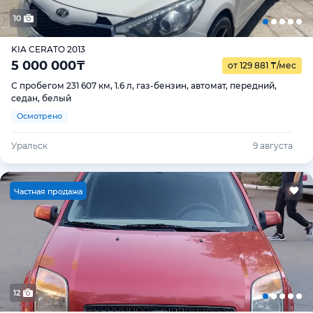
10
KIA CERATO 2013
5 000 000
₸
от 129 881
₸
/мес
С пробегом 231 607 км, 1.6 л, газ-бензин, автомат, передний,
седан, белый
Осмотрено
Уральск
9 августа
Ч
астная продажа
12