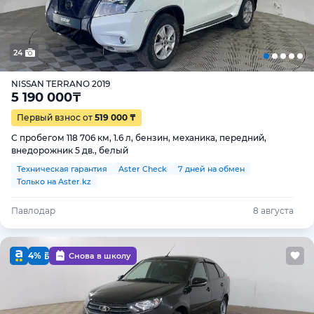
24
NISSAN TERRANO 2019
5 190 000
₸
Первый взнос от
519 000 ₸
С пробегом 118 706 км, 1.6 л, бензин, механика, передний,
внедорожник 5 дв., белый
Техническая гарантия
Aster Check
7 дней на обмен
Только на Aster.kz
Павлодар
8 августа
4%
Снова в школу