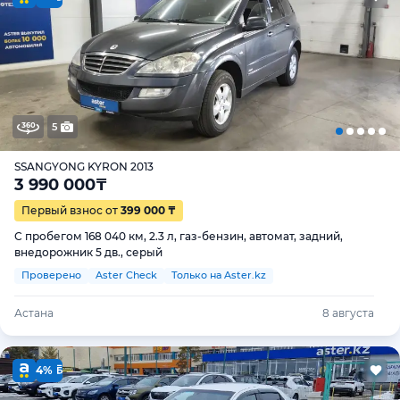
5
SSANGYONG KYRON 2013
3 990 000
₸
Первый взнос от
399 000 ₸
С пробегом 168 040 км, 2.3 л, газ-бензин, автомат, задний,
внедорожник 5 дв., серый
Проверено
Aster Check
Только на Aster.kz
Астана
8 августа
4%