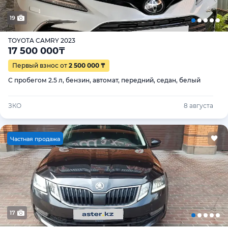
19
TOYOTA CAMRY 2023
17 500 000
₸
Первый взнос от
2 500 000 ₸
С пробегом 2.5 л, бензин, автомат, передний, седан, белый
ЗКО
8 августа
Ч
астная продажа
17