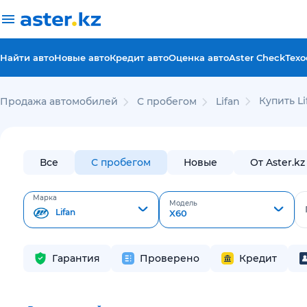
Найти авто
Новые авто
Кредит авто
Оценка авто
Aster Check
Техо
Купить Li
Продажа автомобилей
С пробегом
Lifan
Все
С пробегом
Новые
От Aster.kz
Марка
Модель
Lifan
X60
Гарантия
Проверено
Кредит