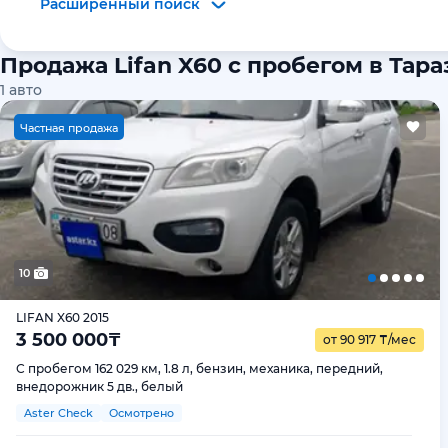
Расширенный поиск
Продажа Lifan X60 с пробегом в Тара
1
авто
Ч
астная продажа
10
LIFAN X60 2015
3 500 000
₸
от 90 917
₸
/мес
С пробегом 162 029 км, 1.8 л, бензин, механика, передний,
внедорожник 5 дв., белый
Aster Check
Осмотрено