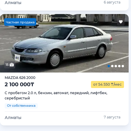
Алматы
6 августа
Ч
астная продажа
15
MAZDA 626 2000
2 100 000
₸
от 54 550
₸
/мес
С пробегом 2.0 л, бензин, автомат, передний, лифтбек,
серебристый
От собственника
Алматы
7 августа