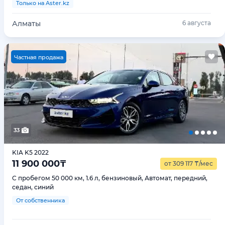
Только на Aster.kz
Алматы
6 августа
Ч
астная продажа
33
KIA K5 2022
11 900 000
₸
от 309 117
₸
/мес
С пробегом 50 000 км, 1.6 л, бензиновый, Автомат, передний,
седан, синий
От собственника