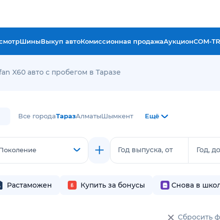
смотр
Шины
Выкуп авто
Комиссионная продажа
Аукцион
COM-T
fan X60 авто с пробегом в Таразе
Все города
Тараз
Алматы
Шымкент
Ещё
Год выпуска, от
Год, д
Поколение
Растаможен
Купить за бонусы
Снова в шко
Сбросить 