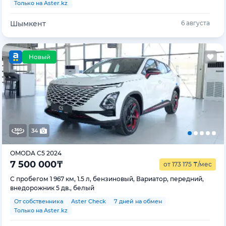
Только на Aster.kz
Шымкент
6 августа
34
OMODA C5 2024
7 500 000
₸
от 173 175
₸
/мес
С пробегом 1 967 км, 1.5 л, бензиновый, Вариатор, передний,
внедорожник 5 дв., белый
От собственника
Aster Check
7 дней на обмен
Только на Aster.kz