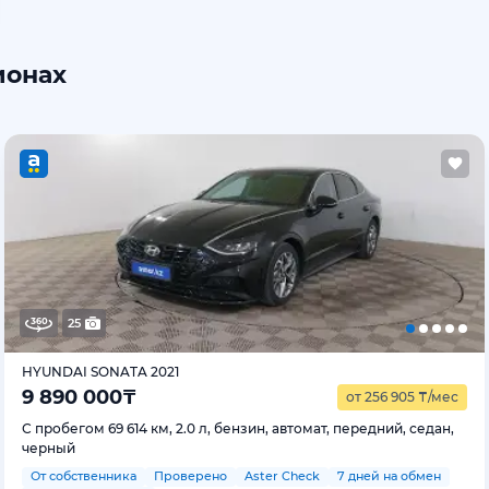
ионах
25
HYUNDAI SONATA 2021
9 890 000
₸
от 256 905
₸
/мес
С пробегом 69 614 км, 2.0 л, бензин, автомат, передний, седан,
черный
От собственника
Проверено
Aster Check
7 дней на обмен