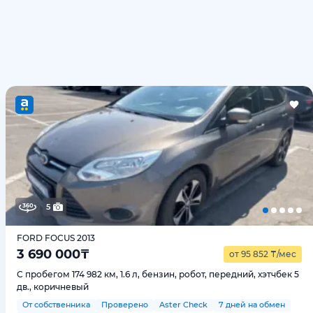
5
FORD FOCUS 2013
3 690 000
₸
от 95 852
₸
/мес
С пробегом 174 982 км, 1.6 л, бензин, робот, передний, хэтчбек 5
дв., коричневый
От собственника
Проверено
Aster Check
7 дней на обмен