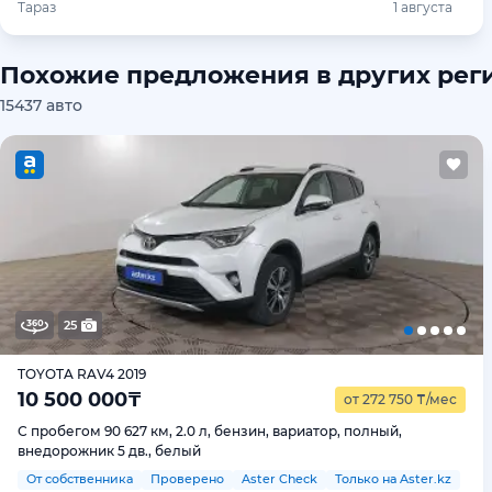
Тараз
1 августа
Похожие предложения в других рег
15437 авто
25
TOYOTA RAV4 2019
10 500 000
₸
от 272 750
₸
/мес
С пробегом 90 627 км, 2.0 л, бензин, вариатор, полный,
внедорожник 5 дв., белый
От собственника
Проверено
Aster Check
Только на Aster.kz