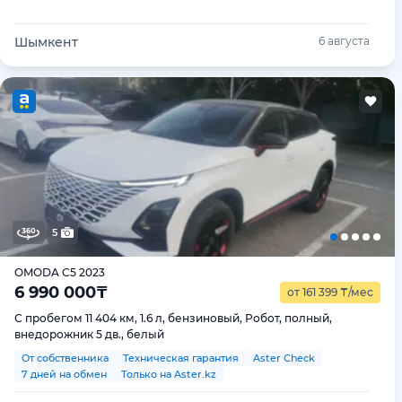
Шымкент
6 августа
5
OMODA C5 2023
6 990 000
₸
от 161 399
₸
/мес
С пробегом 11 404 км, 1.6 л, бензиновый, Робот, полный,
внедорожник 5 дв., белый
От собственника
Техническая гарантия
Aster Check
7 дней на обмен
Только на Aster.kz