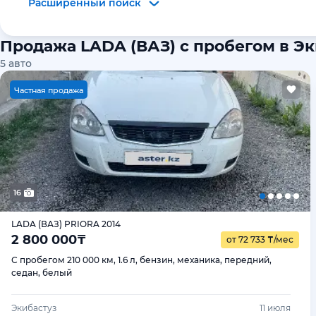
Расширенный поиск
Продажа LADA (ВАЗ) с пробегом в Э
5
авто
Ч
астная продажа
16
LADA (ВАЗ) PRIORA 2014
2 800 000
₸
от 72 733
₸
/мес
С пробегом 210 000 км, 1.6 л, бензин, механика, передний,
седан, белый
Экибастуз
11 июля