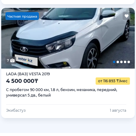
Ч
астная продажа
7
LADA (ВАЗ) VESTA 2019
4 500 000
₸
от 116 893
₸
/мес
С пробегом 90 000 км, 1.8 л, бензин, механика, передний,
универсал 5 дв., белый
Экибастуз
1 августа