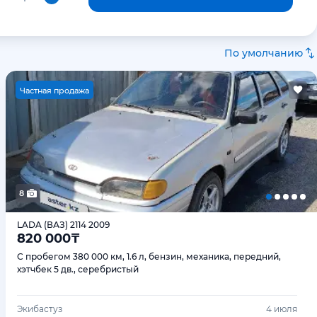
По умолчанию
Ч
астная продажа
8
LADA (ВАЗ) 2114 2009
820 000
₸
С пробегом 380 000 км, 1.6 л, бензин, механика, передний,
хэтчбек 5 дв., серебристый
Экибастуз
4 июля