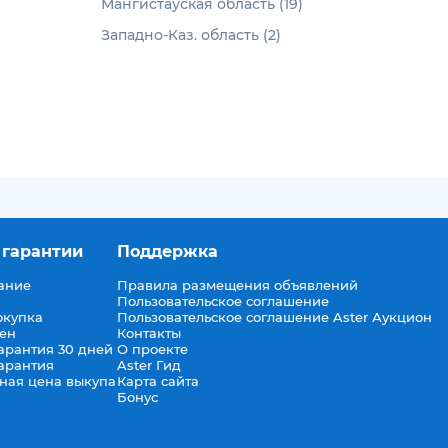
Мангистауская область (19)
Западно-Каз. область (2)
 гарантии
Поддержка
ание
Правила размещения объявлений
Пользовательское соглашение
окупка
Пользовательское соглашение Aster Аукцион
мен
Контакты
арантия 30 дней
О проекте
арантия
Aster Гид
ная цена выкупа
Карта сайта
Бонус