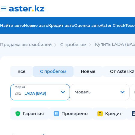
Найти авто
Новые авто
Кредит авто
Оценка авто
Aster Check
Техо
Купить LADA (ВАЗ
Продажа автомобилей
С пробегом
Все
С пробегом
Новые
От Aster.kz
Марка
Модель
LADA (ВАЗ)
Гарантия
Проверено
Кредит