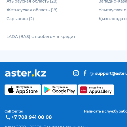
Атырауская область (28)
Западно-Каза
Жетысуская область (18)
Улытауская об
Сарыагаш (2)
Қызылорда об
LADA (ВАЗ) с пробегом в кредит
@
support@aster
Call Center
Написать в службу заб
+7 708 941 08 08