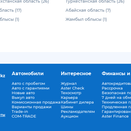
хстанская область (26)
Туркестанская область (26)
ласть (17)
Абайская область (7)
лысы (1)
Жамбыл облысы (1)
Автомобили
Интересное
Финансы и
.kz
Авто с пробегом
Журнал
Автокредитов
Авто с гарантиями
Aster Check
Рассрочка
Новые авто
Техосмотр
Безопасная п
Выкуп авто
Карьера
7 дней на об
Комиссионная продажа
Кабинет дилера
Техническая г
Варианты продажи
Шины
Продленная г
Trade-in
Рекламодателям
Гарантирован
оты
COM-TRADE
Аукцион
Aster Finance