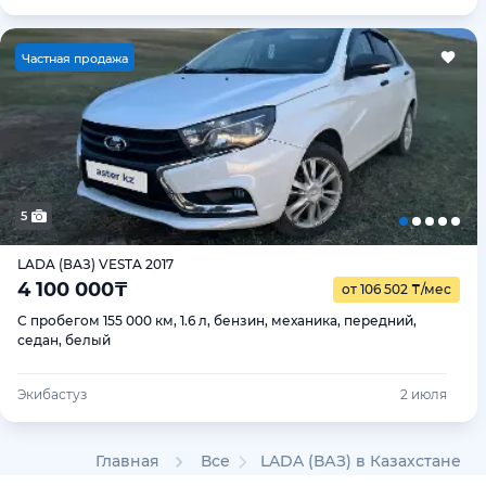
Ч
астная продажа
5
LADA (ВАЗ) VESTA 2017
4 100 000
₸
от 106 502
₸
/мес
С пробегом 155 000 км, 1.6 л, бензин, механика, передний,
седан, белый
Экибастуз
2 июля
Главная
Все
LADA (ВАЗ) в Казахстане