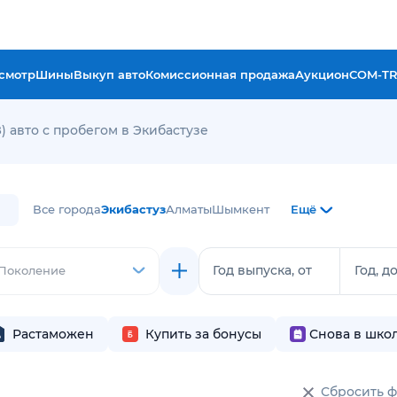
смотр
Шины
Выкуп авто
Комиссионная продажа
Аукцион
COM-T
) авто с пробегом в Экибастузе
Все города
Экибастуз
Алматы
Шымкент
Ещё
Год выпуска, от
Год, д
Поколение
Растаможен
Купить за бонусы
Снова в шко
Сбросить 