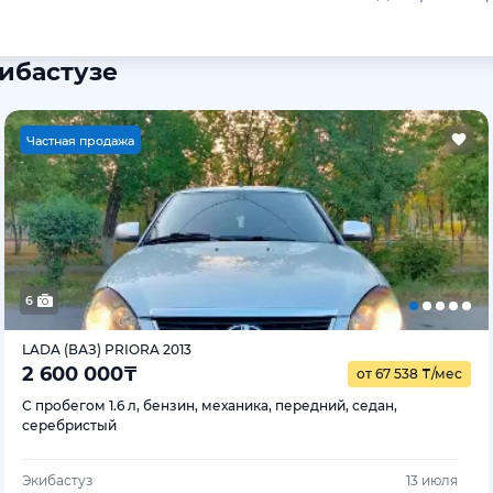
кибастузе
Ч
астная продажа
6
LADA (ВАЗ) PRIORA 2013
2 600 000
₸
от 67 538
₸
/мес
С пробегом 1.6 л, бензин, механика, передний, седан,
серебристый
Экибастуз
13 июля