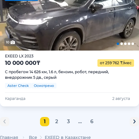
10
EXEED LX 2023
10 000 000
₸
от 259 762
₸
/мес
С пробегом 14 626 км, 1.6 л, бензин, робот, передний,
внедорожник 5 дв., серый
Aster Check
Осмотрено
Караганда
2 августа
1
2
3
...
6
Главная
Все
EXEED в Казахстане