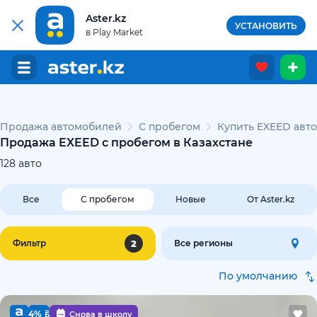
Aster.kz
УСТАНОВИТЬ
в Play Market
Продажа автомобилей
С пробегом
Купить EXEED авто
Продажа EXEED с пробегом в Казахстане
128
авто
Все
С пробегом
Новые
От Aster.kz
2
Фильтр
Все регионы
По умолчанию
4%
Снова в школу