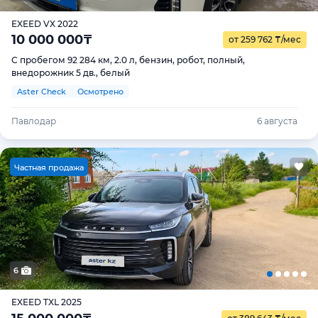
EXEED VX 2022
10 000 000
₸
от 259 762
₸
/мес
С пробегом 92 284 км, 2.0 л, бензин, робот, полный,
внедорожник 5 дв., белый
Aster Check
Осмотрено
Павлодар
6 августа
Ч
астная продажа
6
EXEED TXL 2025