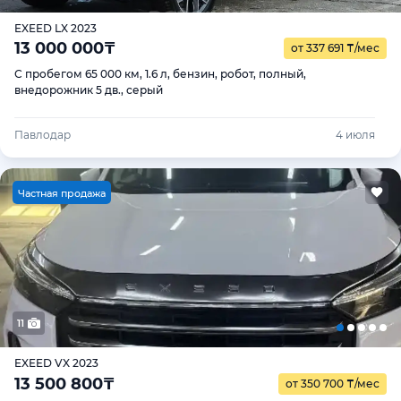
EXEED LX 2023
13 000 000
₸
от 337 691
₸
/мес
С пробегом 65 000 км, 1.6 л, бензин, робот, полный,
внедорожник 5 дв., серый
Павлодар
4 июля
Ч
астная продажа
11
EXEED VX 2023
13 500 800
₸
от 350 700
₸
/мес