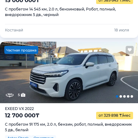
15 000 000
₸
от 389 643
₸
/мес
С пробегом 14 545 км, 2.0 л, бензиновый, Робот, полный,
внедорожник 5 дв., черный
Костанай
18 июля
Ч
астная продажа
5
EXEED VX 2022
12 700 000
₸
от 329 898
₸
/мес
С пробегом 91 175 км, 2.0 л, бензин, робот, полный, внедорожник
5 дв., белый
Aster Check
Осмотрено