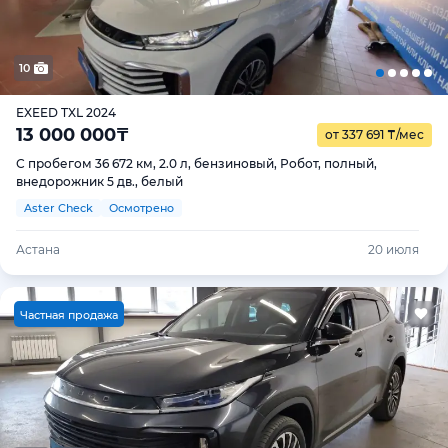
10
EXEED TXL 2024
13 000 000
₸
от 337 691
₸
/мес
С пробегом 36 672 км, 2.0 л, бензиновый, Робот, полный,
внедорожник 5 дв., белый
Aster Check
Осмотрено
Астана
20 июля
Ч
астная продажа