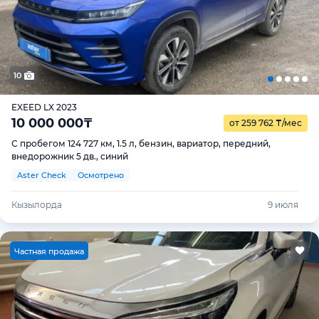
10
EXEED LX 2023
10 000 000
₸
от 259 762
₸
/мес
С пробегом 124 727 км, 1.5 л, бензин, вариатор, передний,
внедорожник 5 дв., синий
Aster Check
Осмотрено
Кызылорда
9 июля
Ч
астная продажа