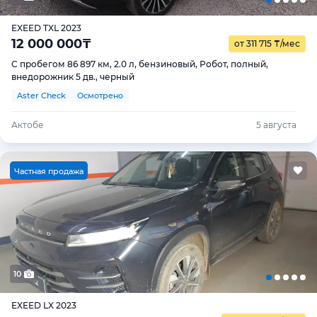
EXEED TXL 2023
12 000 000
₸
от 311 715
₸
/мес
С пробегом 86 897 км, 2.0 л, бензиновый, Робот, полный,
внедорожник 5 дв., черный
Aster Check
Осмотрено
Актобе
5 августа
Ч
астная продажа
10
EXEED LX 2023