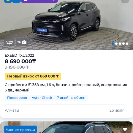
26
EXEED TXL 2022
8 690 000
₸
9 190 000 ₸
Первый взнос от
869 000 ₸
С пробегом 51 358 км, 1.6 л, бензин, робот, полный, внедорожник
5 дв., черный
Проверено
Aster Check
7 дней на обмен
Алматы
26 июля
Ч
астная продажа