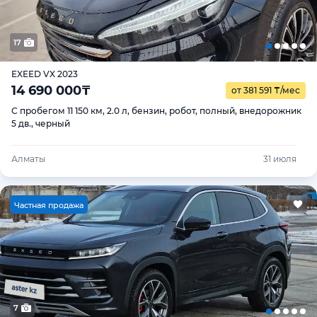
17
EXEED VX 2023
14 690 000
₸
от 381 591
₸
/мес
С пробегом 11 150 км, 2.0 л, бензин, робот, полный, внедорожник
5 дв., черный
Алматы
31 июля
Ч
астная продажа
7