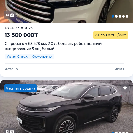
10
EXEED VX 2023
13 500 000
₸
от 350 679
₸
/мес
С пробегом 68 578 км, 2.0 л, бензин, робот, полный,
внедорожник 5 дв., белый
Aster Check
Осмотрено
Астана
17 июля
Ч
астная продажа
10