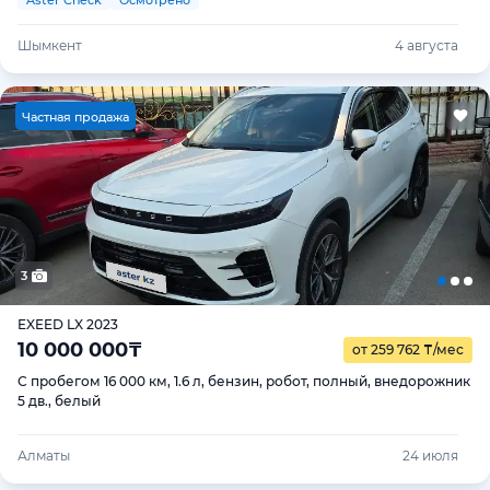
Шымкент
4 августа
Ч
астная продажа
3
EXEED LX 2023
10 000 000
₸
от 259 762
₸
/мес
С пробегом 16 000 км, 1.6 л, бензин, робот, полный, внедорожник
5 дв., белый
Алматы
24 июля