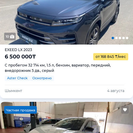
10
EXEED LX 2023
6 500 000
₸
от 168 845
₸
/мес
С пробегом 32 714 км, 1.5 л, бензин, вариатор, передний,
внедорожник 5 дв., серый
Aster Check
Осмотрено
Шымкент
4 августа
Ч
астная продажа