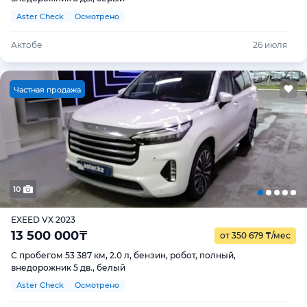
Aster Check
Осмотрено
Актобе
26 июля
Ч
астная продажа
10
EXEED VX 2023
13 500 000
₸
от 350 679
₸
/мес
С пробегом 53 387 км, 2.0 л, бензин, робот, полный,
внедорожник 5 дв., белый
Aster Check
Осмотрено