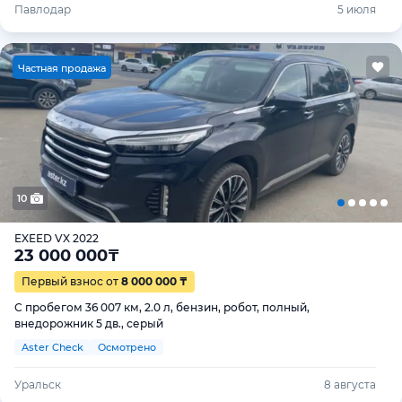
Павлодар
5 июля
Ч
астная продажа
10
EXEED VX 2022
23 000 000
₸
Первый взнос от
8 000 000 ₸
С пробегом 36 007 км, 2.0 л, бензин, робот, полный,
внедорожник 5 дв., серый
Aster Check
Осмотрено
Уральск
8 августа