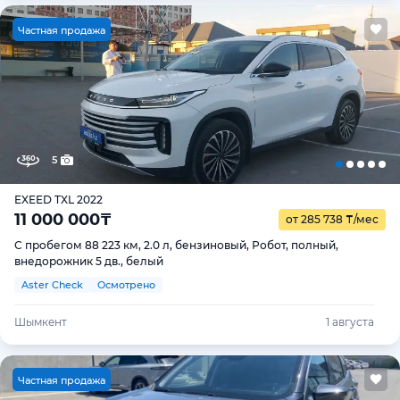
Ч
астная продажа
5
EXEED TXL 2022
11 000 000
₸
от 285 738
₸
/мес
С пробегом 88 223 км, 2.0 л, бензиновый, Робот, полный,
внедорожник 5 дв., белый
Aster Check
Осмотрено
Шымкент
1 августа
Ч
астная продажа