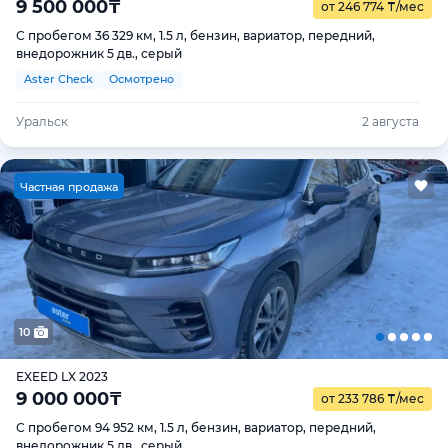
9 500 000
₸
от 246 774
₸
/мес
С пробегом 36 329 км, 1.5 л, бензин, вариатор, передний,
внедорожник 5 дв., серый
Aster Check
Осмотрено
Уральск
2 августа
Ч
астная продажа
10
EXEED LX 2023
9 000 000
₸
от 233 786
₸
/мес
С пробегом 94 952 км, 1.5 л, бензин, вариатор, передний,
внедорожник 5 дв., серый