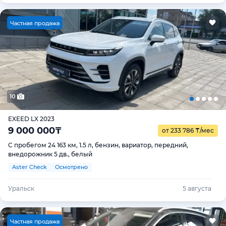
Ч
астная продажа
10
EXEED LX 2023
9 000 000
₸
от 233 786
₸
/мес
С пробегом 24 163 км, 1.5 л, бензин, вариатор, передний,
внедорожник 5 дв., белый
Aster Check
Осмотрено
Уральск
5 августа
Ч
астная продажа