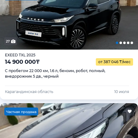
27
EXEED TXL 2025
14 900 000
₸
от 387 046
₸
/мес
С пробегом 22 000 км, 1.6 л, бензин, робот, полный,
внедорожник 5 дв., черный
Карагандинская область
10 июля
Ч
астная продажа