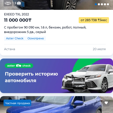
5
EXEED TXL 2022
11 000 000
₸
от 285 738
₸
/мес
С пробегом 90 090 км, 1.6 л, бензин, робот, полный,
внедорожник 5 дв., серый
Aster Check
Осмотрено
Астана
20 июля
Ч
астная продажа