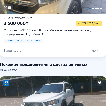
10
LIFAN MYWAY 2017
3 500 000
₸
от 90 917
₸
/мес
С пробегом 211 431 км, 1.8 л, газ-бензин, механика, задний,
внедорожник 5 дв., белый
Aster Check
Осмотрено
Талдыкорган
11 июля
Похожие предложения в других регионах
8640 авто