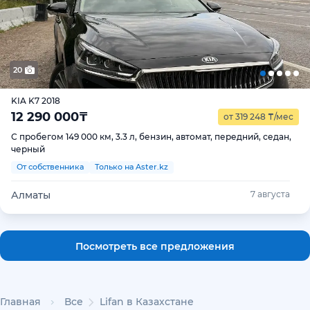
20
KIA K7 2018
12 290 000
₸
от 319 248
₸
/мес
С пробегом 149 000 км, 3.3 л, бензин, автомат, передний, седан,
черный
От собственника
Только на Aster.kz
Алматы
7 августа
Посмотреть все предложения
Главная
Все
Lifan в Казахстане