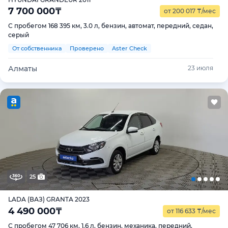
7 700 000
₸
от 200 017
₸
/мес
С пробегом 168 395 км, 3.0 л, бензин, автомат, передний, седан,
серый
От собственника
Проверено
Aster Check
Алматы
23 июля
25
LADA (ВАЗ) GRANTA 2023
4 490 000
₸
от 116 633
₸
/мес
С пробегом 47 706 км, 1.6 л, бензин, механика, передний,