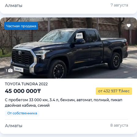
Алматы
7 августа
Ч
астная продажа
1
TOYOTA TUNDRA 2022
45 000 000
₸
от 432 937
₸
/мес
С пробегом 33 000 км, 3.4 л, бензин, автомат, полный, пикап
двойная кабина, синий
От собственника
Алматы
8 августа