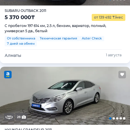
SUBARU OUTBACK 2011
5 370 000
₸
от 139 492
₸
/мес
С пробегом 197 614 км, 2.5 л, бензин, вариатор, полный,
универсал 5 дв., белый
От собственника
Техническая гарантия
Aster Check
7 дней на обмен
Алматы
1 августа
28
HYUNDAI GRANDEUR 2011