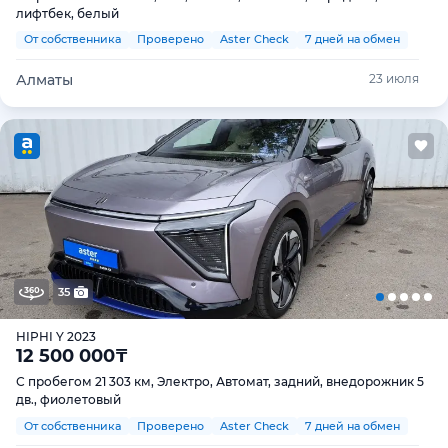
лифтбек, белый
От собственника
Проверено
Aster Check
7 дней на обмен
Алматы
23 июля
35
HIPHI Y 2023
12 500 000
₸
С пробегом 21 303 км, Электро, Автомат, задний, внедорожник 5
дв., фиолетовый
От собственника
Проверено
Aster Check
7 дней на обмен