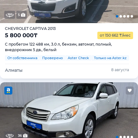
5
CHEVROLET CAPTIVA 2013
5 800 000
₸
от 150 662
₸
/мес
С пробегом 122 488 км, 3.0 л, бензин, автомат, полный,
внедорожник 5 дв., белый
От собственника
Проверено
Aster Check
Только на Aster.kz
Алматы
8 августа
36