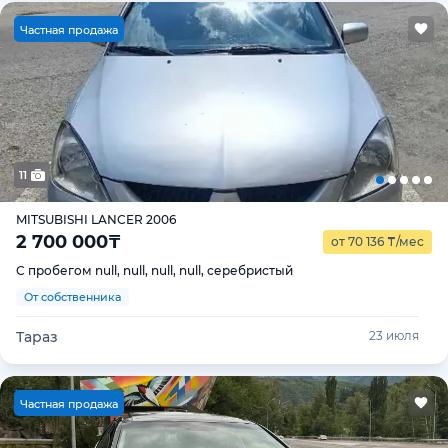
Ч
астная продажа
11
MITSUBISHI LANCER 2006
2 700 000
₸
от 70 136
₸
/мес
С пробегом null, null, null, null, серебристый
От собственника
Тараз
23 июля
Ч
астная продажа