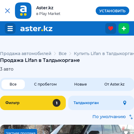
Aster.kz
УСТАНОВИТЬ
в Play Market
Продажа автомобилей
Все
Купить Lifan в Талдыкорга
Продажа Lifan в Талдыкоргане
3
авто
Все
С пробегом
Новые
От Aster.kz
1
Фильтр
Талдыкорган
По умолчанию
Ч
астная продажа