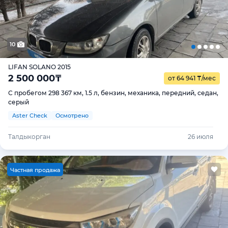
10
LIFAN SOLANO 2015
2 500 000
₸
от 64 941
₸
/мес
С пробегом 298 367 км, 1.5 л, бензин, механика, передний, седан,
серый
Aster Check
Осмотрено
Талдыкорган
26 июля
Ч
астная продажа