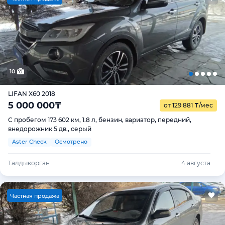
10
LIFAN X60 2018
5 000 000
₸
от 129 881
₸
/мес
С пробегом 173 602 км, 1.8 л, бензин, вариатор, передний,
внедорожник 5 дв., серый
Aster Check
Осмотрено
Талдыкорган
4 августа
Ч
астная продажа