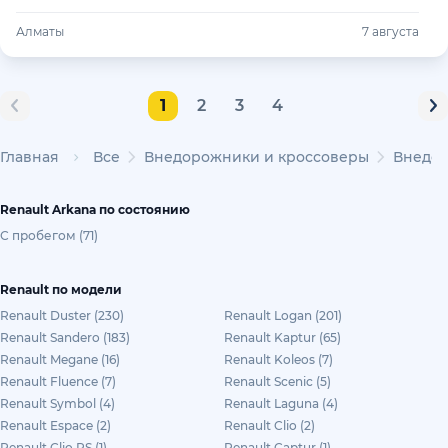
Алматы
7 августа
1
2
3
4
Главная
Все
Внедорожники и кроссоверы
Внедор
Renault Arkana по состоянию
С пробегом (71)
Renault по модели
Renault Duster (230)
Renault Logan (201)
Renault Sandero (183)
Renault Kaptur (65)
Renault Megane (16)
Renault Koleos (7)
Renault Fluence (7)
Renault Scenic (5)
Renault Symbol (4)
Renault Laguna (4)
Renault Espace (2)
Renault Clio (2)
Renault Clio RS (1)
Renault Captur (1)