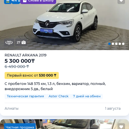
4%
Снова в школу
27
RENAULT ARKANA 2019
5 300 000
₸
6 490 000 ₸
Первый взнос от
530 000 ₸
С пробегом 148 575 км, 1.3 л, бензин, вариатор, полный,
внедорожник 5 дв., белый
Техническая гарантия
Aster Check
7 дней на обмен
Алматы
1 августа
Ч
астная продажа