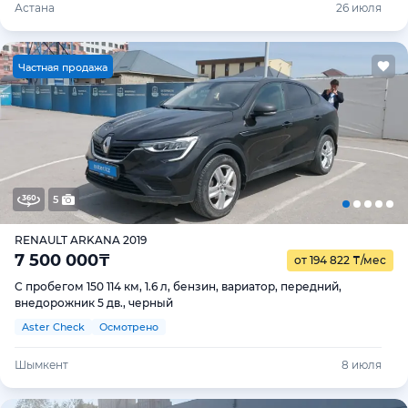
Астана
26 июля
Ч
астная продажа
5
RENAULT ARKANA 2019
7 500 000
₸
от 194 822
₸
/мес
С пробегом 150 114 км, 1.6 л, бензин, вариатор, передний,
внедорожник 5 дв., черный
Aster Check
Осмотрено
Шымкент
8 июля