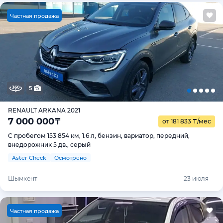
Ч
астная продажа
5
RENAULT ARKANA 2021
7 000 000
₸
от 181 833
₸
/мес
С пробегом 153 854 км, 1.6 л, бензин, вариатор, передний,
внедорожник 5 дв., серый
Aster Check
Осмотрено
Шымкент
23 июля
Ч
астная продажа