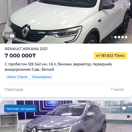
10
RENAULT ARKANA 2021
7 000 000
₸
от 181 833
₸
/мес
С пробегом 128 542 км, 1.6 л, бензин, вариатор, передний,
внедорожник 5 дв., белый
Aster Check
Осмотрено
Павлодар
7 июля
Ч
астная продажа