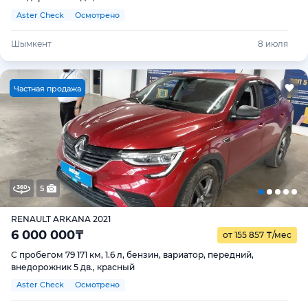
Aster Check
Осмотрено
Шымкент
8 июля
Ч
астная продажа
5
RENAULT ARKANA 2021
6 000 000
₸
от 155 857
₸
/мес
С пробегом 79 171 км, 1.6 л, бензин, вариатор, передний,
внедорожник 5 дв., красный
Aster Check
Осмотрено