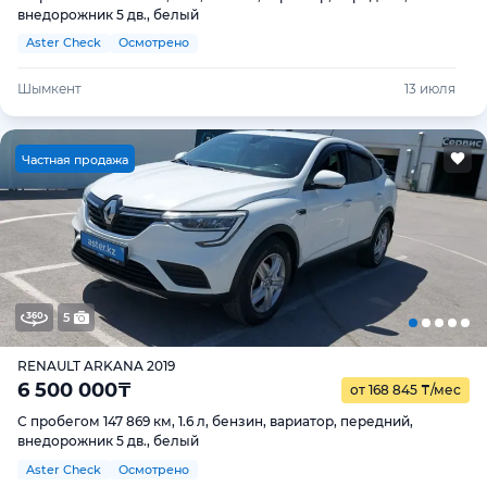
внедорожник 5 дв., белый
Aster Check
Осмотрено
Шымкент
13 июля
Ч
астная продажа
5
RENAULT ARKANA 2019
6 500 000
₸
от 168 845
₸
/мес
С пробегом 147 869 км, 1.6 л, бензин, вариатор, передний,
внедорожник 5 дв., белый
Aster Check
Осмотрено