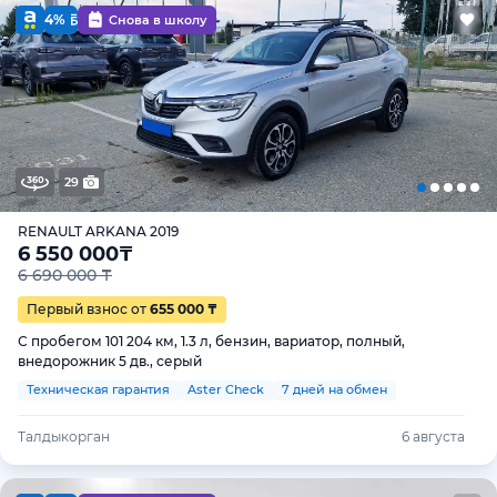
4%
Снова в школу
29
RENAULT ARKANA 2019
6 550 000
₸
6 690 000 ₸
Первый взнос от
655 000 ₸
С пробегом 101 204 км, 1.3 л, бензин, вариатор, полный,
внедорожник 5 дв., серый
Техническая гарантия
Aster Check
7 дней на обмен
Талдыкорган
6 августа