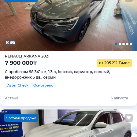
10
RENAULT ARKANA 2021
7 900 000
₸
от 205 212
₸
/мес
С пробегом 98 341 км, 1.3 л, бензин, вариатор, полный,
внедорожник 5 дв., серый
Aster Check
Осмотрено
Астана
5 августа
Ч
астная продажа