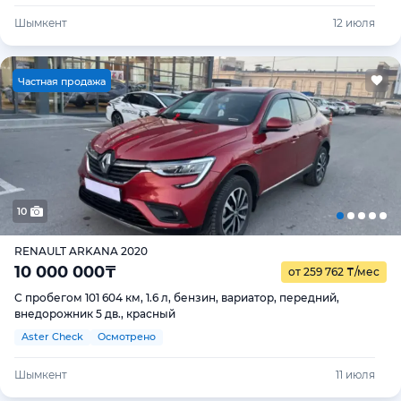
Шымкент
12 июля
Ч
астная продажа
10
RENAULT ARKANA 2020
10 000 000
₸
от 259 762
₸
/мес
С пробегом 101 604 км, 1.6 л, бензин, вариатор, передний,
внедорожник 5 дв., красный
Aster Check
Осмотрено
Шымкент
11 июля