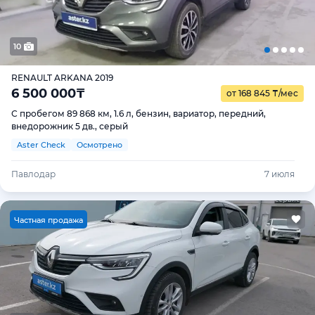
10
RENAULT ARKANA 2019
6 500 000
₸
от 168 845
₸
/мес
С пробегом 89 868 км, 1.6 л, бензин, вариатор, передний,
внедорожник 5 дв., серый
Aster Check
Осмотрено
Павлодар
7 июля
Ч
астная продажа