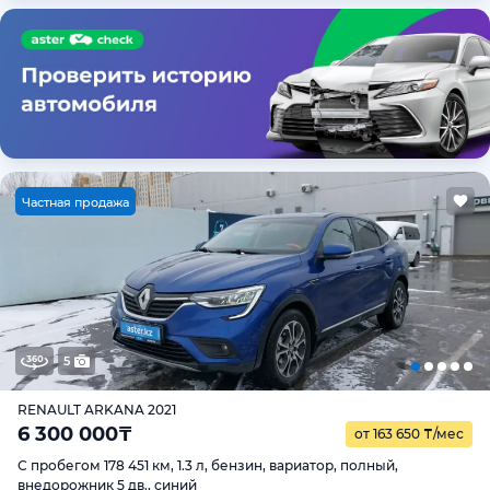
Ч
астная продажа
5
RENAULT ARKANA 2021
6 300 000
₸
от 163 650
₸
/мес
С пробегом 178 451 км, 1.3 л, бензин, вариатор, полный,
внедорожник 5 дв., синий