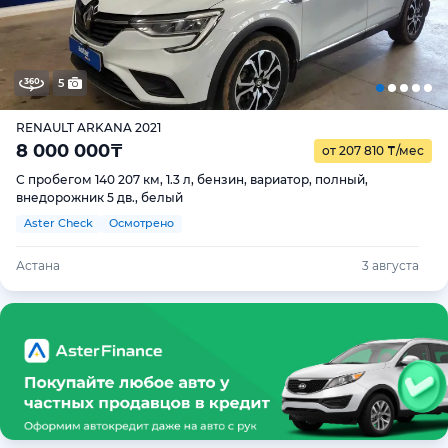
5
RENAULT ARKANA 2021
8 000 000
₸
от 207 810
₸
/мес
С пробегом 140 207 км, 1.3 л, бензин, вариатор, полный,
внедорожник 5 дв., белый
Aster Check
Осмотрено
Астана
3 августа