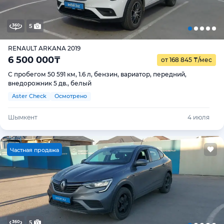
5
RENAULT ARKANA 2019
6 500 000
₸
от 168 845
₸
/мес
С пробегом 50 591 км, 1.6 л, бензин, вариатор, передний,
внедорожник 5 дв., белый
Aster Check
Осмотрено
Шымкент
4 июля
Ч
астная продажа
5