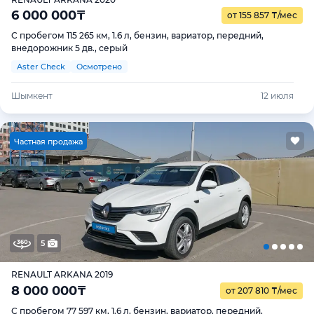
6 000 000
₸
от 155 857
₸
/мес
С пробегом 115 265 км, 1.6 л, бензин, вариатор, передний,
внедорожник 5 дв., серый
Aster Check
Осмотрено
Шымкент
12 июля
Ч
астная продажа
5
RENAULT ARKANA 2019
8 000 000
₸
от 207 810
₸
/мес
С пробегом 77 597 км, 1.6 л, бензин, вариатор, передний,