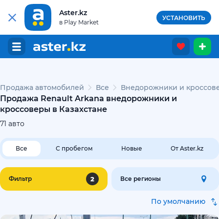
Aster.kz
УСТАНОВИТЬ
в Play Market
Продажа автомобилей
Все
Внедорожники и кроссове
Продажа Renault Arkana внедорожники и
кроссоверы в Казахстане
71
авто
Все
С пробегом
Новые
От Aster.kz
2
Фильтр
Все регионы
По умолчанию