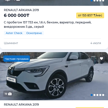
RENAULT ARKANA 2019
6 000 000
₸
от 155 857
₸
/мес
С пробегом 157 733 км, 1.6 л, бензин, вариатор, передний,
внедорожник 5 дв., серый
Aster Check
Осмотрено
Шымкент
4 июля
Ч
астная продажа
19
RENAULT ARKANA 2019