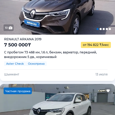
10
RENAULT ARKANA 2019
7 500 000
₸
от 194 822
₸
/мес
С пробегом 73 468 км, 1.6 л, бензин, вариатор, передний,
внедорожник 5 дв., коричневый
Aster Check
Осмотрено
Шымкент
13 июля
Ч
астная продажа