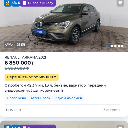
4%
Снова в школу
25
RENAULT ARKANA 2021
6 850 000
₸
6 990 000 ₸
Первый взнос от
685 000 ₸
С пробегом 42 317 км, 1.3 л, бензин, вариатор, передний,
внедорожник 5 дв., коричневый
Проверено
Aster Check
7 дней на обмен
Шымкент
3 августа