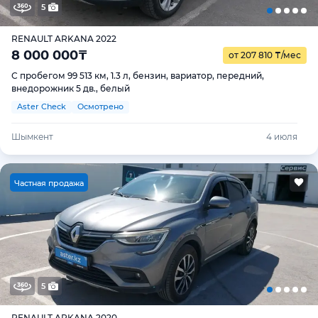
5
RENAULT ARKANA 2022
8 000 000
₸
от 207 810
₸
/мес
С пробегом 99 513 км, 1.3 л, бензин, вариатор, передний,
внедорожник 5 дв., белый
Aster Check
Осмотрено
Шымкент
4 июля
Ч
астная продажа
5
RENAULT ARKANA 2020