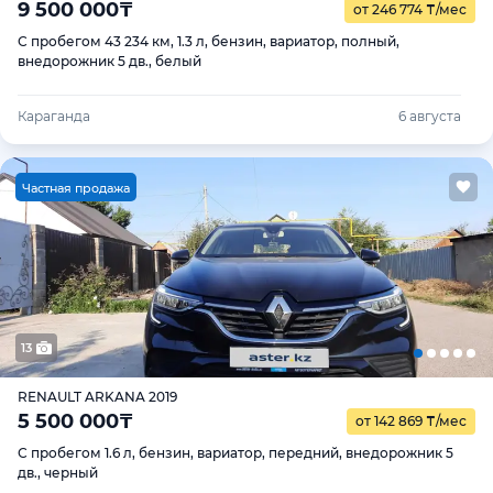
9 500 000
₸
от 246 774
₸
/мес
С пробегом 43 234 км, 1.3 л, бензин, вариатор, полный,
внедорожник 5 дв., белый
Караганда
6 августа
Ч
астная продажа
13
RENAULT ARKANA 2019
5 500 000
₸
от 142 869
₸
/мес
С пробегом 1.6 л, бензин, вариатор, передний, внедорожник 5
дв., черный